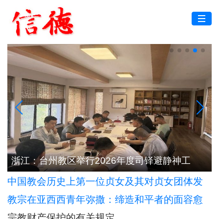
根
浙江：台州教区举行2026年度司铎避静神工
中国教会历史上第一位贞女及其对贞女团体发
展的深远影响
教宗在亚西西青年弥撒：缔造和平者的面容愈
加肖似基督
宗教财产保护的有关规定