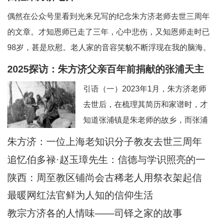
偶然在公众号里看到光来兄写的纪念朱方济老师去世三周年
的文章。才知恩师已走了三年，心中悲伤，又知恩师走时已
98岁，甚是欣慰。老人家的音容笑貌不断浮现在我的脑海。
一、和蔼可亲的英语老师——上海教区知识分子的典范。老
2025探访：朱方济父亲百年前捐献的张浦天主
师向来以严肃可怕著称，但朱老留给我的印象是和蔼可亲，
堂+后记：佘山校友怀念恩师
引语（一）2023年1月，朱方济老师
永远笑眯眯。但对我们的学习极其认真和严肃
去世后，在梳理其简历和家谱时，才
知道张浦镇是朱老师的故乡，而张浦
最早的老堂是其父母早年捐献的祖
朱方济：一位上海老知识分子教友去世三周年
产。期间，时任张浦本堂陆学清神父
追忆伯多禄·赵玉璋先生：信德与学识照亮的一
也提供了一些史料。当时一点也没想
生
陕西：周至教区铺尚会古稀老人用祭衣架起信
到日后还有机会探访张浦堂区。2025
仰与文化传承之桥
最暖网红法官鲜为人知的信仰生活
年2月24—28日，应苏州教区徐宏根
教宗方济各的人情味——司铎之家的故事
主教的邀请，前去苏州教区主教公署