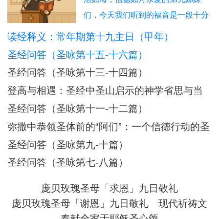
们，今天我们听到的福音是一段十分
震撼人心的经历：耶稣在海面上行
读经释义：常年期第十九主日（甲年）
走，伯多禄也踏浪而行，但因恐惧而
圣经问答（圣咏第十五-十六篇）
下沉，被耶稣所救。这不仅是一段神
圣经问答（圣咏第十三-十四篇）
迹，更是一幅信仰旅程的象征图画。
登高与相遇：圣经中圣山启示的神学省思与当
在这图画中，我们看到：风浪 = 生活
代意义
圣经问答（圣咏第十一-十二篇）
的试炼、恐惧、不安；船 = 教会与我
们的信仰生活；
弥撒中恭领圣体前的“阿们”：一个信德行动的圣
经根源与神学意蕴
圣经问答（圣咏第九-十篇）
圣经问答（圣咏第七-八篇）
庞贝玫瑰圣母「求恩」九日敬礼
庞贝玫瑰圣母「谢恩」九日敬礼
现代祈祷文
奉献全家于耶稣圣心颂