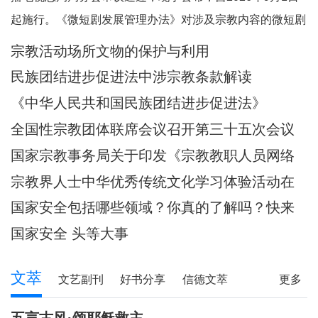
起施行。《微短剧发展管理办法》对涉及宗教内容的微短剧
作出规定。其中，第五条规定，一类微短剧是指投资额度较
宗教活动场所文物的保护与利用
大或者主要剧情涉及政治、军事、外交、国家安全、统战、
民族团结进步促进法中涉宗教条款解读
民族、宗教、司法、公安等内容的特殊题材的微短
《中华人民共和国民族团结进步促进法》
全国性宗教团体联席会议召开第三十五次会议
国家宗教事务局关于印发《宗教教职人员网络
行为规范》的通知
宗教界人士中华优秀传统文化学习体验活动在
武汉启动
国家安全包括哪些领域？你真的了解吗？快来
一起涨知识！
国家安全 头等大事
文萃
文艺副刊
好书分享
信德文萃
更多
诗苑
小小说
写真故事
社会文萃
五言古风·颂耶稣救主