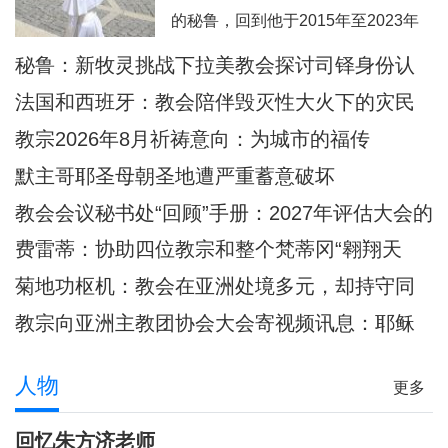
西这里面容变得愈加肖似基督的。教
的秘鲁，回到他于2015年至2023年
宗良十四世8月6日耶稣显圣容庆日在
担任主教的奇克拉约，并前往亚马逊
秘鲁：新牧灵挑战下拉美教会探讨司铎身份认
意大利亚西西天使之后圣母大殿内主
地区内的普卡尔帕。此外，他也要去
同
持弥撒圣祭
法国和西班牙：教会陪伴毁灭性大火下的灾民
教宗方济各的出生地阿根廷，以及将
教宗2026年8月祈祷意向：为城市的福传
近40年没有教宗访问过的乌拉圭。被
默主哥耶圣母朝圣地遭严重蓄意破坏
秘鲁人民视为同胞的普雷沃斯特教
教会会议秘书处“回顾”手册：2027年评估大会的
宗，即将回到他度过多年传教岁月的
准则和指示
安第斯大地，在那里
费雷蒂：协助四位教宗和整个梵蒂冈“翱翔天
际”的妇女
菊地功枢机：教会在亚洲处境多元，却持守同
一信仰
教宗向亚洲主教团协会大会寄视频讯息：耶稣
是我们共融之源
人物
更多
回忆朱方济老师