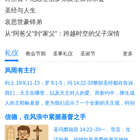
圣经与人生
哀思世豪铎弟
从“阿爸父”到“家父”：跨越时空的父子深情
礼仪
教会节期
圣事礼仪
圣诞节
更多
圣经研读
圣经问答
释经专栏
风雨有主行
列上 19:9,11-13；罗 9:1-5；玛 14:22-33整部圣经都在告诉
我们，天主在哪里，以及天主对人的爱。而新约中，降生成
人的主耶稣基督，更为我们启示了一个全新的天主观，特别
是在艰难困苦中陪伴我们的天主，我们今天从三个方面反省
信德，在风浪中紧握基督之手
福音和读经的教导：（1）祈祷与生活；（2）主步行水面；
圣玛窦福音 14:22–33一、导言：生
（3）有主就平安。1、祈祷与生活祈祷，就
活如海，信德如舟亲爱的弟兄姊妹