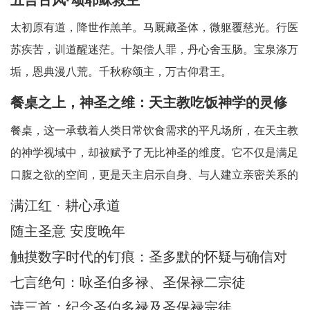
太初原有道，降世作羔羊。马厩藏圣体，微躯覆慈光。行医
苏疾苦，训道醒迷茫。十架偿人罪，丹心舍玉肠。宝泉涤万
垢，恩典漫八荒。千秋称颂主，万古仰君王。
餐桌之上，神圣之维：天主教吃饭神学的灵修
省思
餐桌，这一承载着人类日常饮食需求的平凡场所，在天主教
的神学视域中，却被赋予了无比神圣的维度。它不仅是满足
口腹之欲的空间，更是天主启示自身、与人建立亲密关系的
神圣舞台。天主教吃饭神学中所蕴含的灵修智慧，引领我们
满江红 · 耕心承道
在每一次的用餐时刻，都能敏锐地察觉到天主的临在，领悟
随主圣意 安度晚年
到其中深刻的属灵启迪。在人类日常生活中，
触摸数字时代的钉痕：圣多默的怀疑与确信对
AI时代的信仰启迪
七言绝句：咏圣伯多禄、圣保禄二宗徒
诗三首：纪念圣伯多禄及圣保禄宗徒