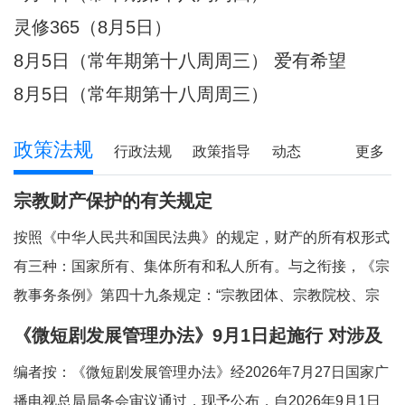
件放心不下的事，
灵修365（8月5日）
8月5日（常年期第十八周周三） 爱有希望
8月5日（常年期第十八周周三）
政策法规
行政法规
政策指导
动态
更多
宗教财产保护的有关规定
按照《中华人民共和国民法典》的规定，财产的所有权形式
有三种：国家所有、集体所有和私人所有。与之衔接，《宗
教事务条例》第四十九条规定：“宗教团体、宗教院校、宗
教活动场所对依法占有的属于国家、集体所有的财产，依照
《微短剧发展管理办法》9月1日起施行 对涉及
法律和国家有关规定管理和使用；对其他合法财产，依法享
宗教内容的微短剧作出规定
编者按：《微短剧发展管理办法》经2026年7月27日国家广
有所有权或者其他财产权利。”对现行法律法
播电视总局局务会审议通过，现予公布，自2026年9月1日