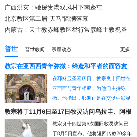
主教调研
80余位神父共祭
广西洪灾：驰援贵港双凤村下南蓬屯
北京教区第二届“天马”圆满落幕
内蒙古：天主教赤峰教区举行常彦峰主教祝圣
典礼
普世
普世教闻
宗座动态
更多
教宗在亚西西青年弥撒：缔造和平者的面容愈
加肖似基督
在耶稣显圣容庆日，教宗良十四世在
亚西西与青年相聚，为他们主持弥
撒。他指出，耶稣正是在交谈中彰显
神圣的容貌，因此我们也应该进入“对
教宗将于11月6日至17日牧灵访问乌拉圭、阿根
话的艺术”。圣方济各、圣女加辣，以
廷和秘鲁
教宗良十四世第6次国际牧灵访问已
及为数众多的其他青年，就是在亚西
于8月5日宣布。他将返回传教20余年