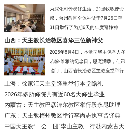
为深化司铎灵修生活，加强牧职使命
感，台州教区全体神父于7月26日至
31日举行了为期6天的年度避静神
工。本次避静特别邀请到上海佘山修
山西：天主教长治教区喜添三位新神父
院的方补课神父前来带领，主题为“更
2026年8月4日，本堂司铎主保圣人圣
深刻地认识真实的耶稣基督”。在当今
若翰·维雅纳纪念日，恩宠满载，佳讯
忙碌而多元的牧灵环境中，此次避静
临门，山西省长治教区主教座堂举行
为神父们提供了一个宝贵的静默与省
司铎祝圣典礼，为张浩然（伯多
上海：徐家汇天主堂隆重举行本堂瞻礼
思时机，帮助大家暂时脱离日常事
禄）、王晋（若望）、刘晓恒（伯多
务，回归内在深
2026年多所修院共有近60名大修生毕业
禄）三位执事授予司铎圣秩。祝圣典
内蒙古：天主教巴彦淖尔教区举行段永昆助理
礼由长治教区丁令斌主教主持，教区
主教祝圣典礼
广东：天主教梅州教区举行李尚志执事晋铎典
办公室主任申学忠神父、主教府本堂
礼
中国天主教“一会一团”李山主教一行赴内蒙古天
韩霄神父襄礼。来自长治教区及各地