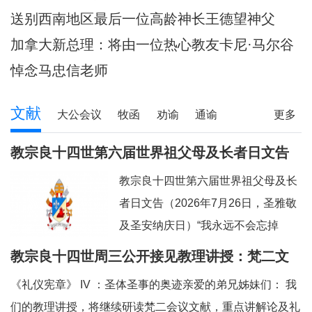
陪伴当地神父们避
送别西南地区最后一位高龄神长王德望神父
加拿大新总理：将由一位热心教友卡尼·马尔谷
担任
悼念马忠信老师
文献
大公会议
牧函
劝谕
通谕
更多
文告
其它
教宗良十四世第六届世界祖父母及长者日文告
及牧灵指引
教宗良十四世第六届世界祖父母及长
者日文告（2026年7月26日，圣雅敬
及圣安纳庆日）“我永远不会忘掉
你。”（参阅：依四十九 15）亲爱的
教宗良十四世周三公开接见教理讲授：梵二文
弟兄姊妹们：上主借着依撒意亚先知
献 III：《礼仪宪章》
《礼仪宪章》 IV ：圣体圣事的奥迹亲爱的弟兄姊妹们： 我
的口，许诺祂永远都不会忘掉我们任
们的教理讲授，将继续研读梵二会议文献，重点讲解论及礼