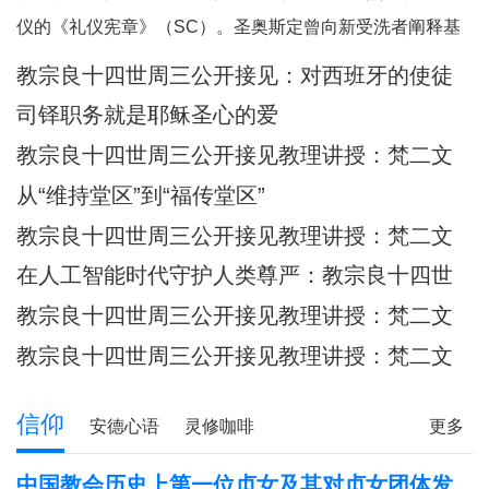
何一个人。祂向我们保证，祂已将我
仪的《礼仪宪章》（SC）。圣奥斯定曾向新受洗者阐释基
们的面容刻在祂的掌心上（参阅：依
督身体的奥迹，他引用了我们刚刚听到的圣保禄的这句经
教宗良十四世周三公开接见：​对西班牙的使徒
四十九 16），祂对我们的爱，比母亲
文：“现在你们是基督的身体，各自都是肢体。”（格前
牧灵访问的反省
对子女的爱更为
司铎职务就是耶稣圣心的爱
12:27）他继而说道：“你们所领受的，正是属
教宗良十四世周三公开接见教理讲授：梵二文
献 III：《礼仪宪章》
从“维持堂区”到“福传堂区”
教宗良十四世周三公开接见教理讲授：梵二文
献 III：《礼仪宪章》
在人工智能时代守护人类尊严：教宗良十四世
首封通谕《伟大的人类》预先品尝
教宗良十四世周三公开接见教理讲授：梵二文
献 III：《礼仪宪章》
教宗良十四世周三公开接见教理讲授：梵二文
献II《教会宪章》
信仰
安德心语
灵修咖啡
更多
圣方济各的足迹
记忆之窗
解读人生
信仰分享
中国教会历史上第一位贞女及其对贞女团体发