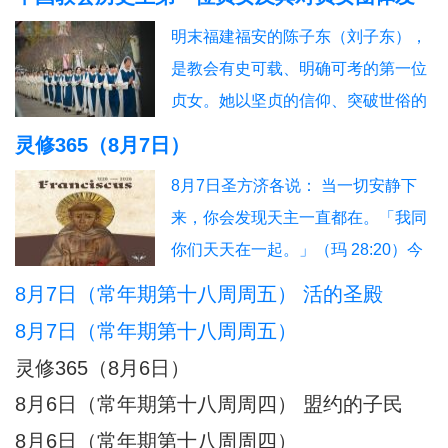
信友园地
奉献生活
婚姻家庭
老人世界
展的深远影响
明末福建福安的陈子东（刘子东），
青年之友
青葱岁月
信仰见证
是教会有史可载、明确可考的第一位
贞女。她以坚贞的信仰、突破世俗的
抉择，开启了本土教会女性独身奉献
灵修365（8月7日）
的先河，被后世誉为“中华第一朵童贞
8月7日圣方济各说： 当一切安静下
花”。其个人圣德与榜样力量，直接催
来，你会发现天主一直都在。「我同
生、推动、规范了我国本土贞女群体
你们天天在一起。」（玛 28:20）今
数百年的发展脉络。一、中华首位贞
日行动：安息在这份临在中。祈祷：
8月7日（常年期第十八周周五） 活的圣殿
女：陈子东完整生平陈子东（1627—
主，你一直与我同在。另：8月8日圣
1665），
8月7日（常年期第十八周周五）
方济各说：当灵魂不再抓紧自己，天
灵修365（8月6日）
主便成了她唯一的依靠。「把你的一
8月6日（常年期第十八周周四） 盟约的子民
切挂虑都托给他，因为他必眷顾你
8月6日（常年期第十八周周四）
们。」（伯前 5:7）今日行动：把一