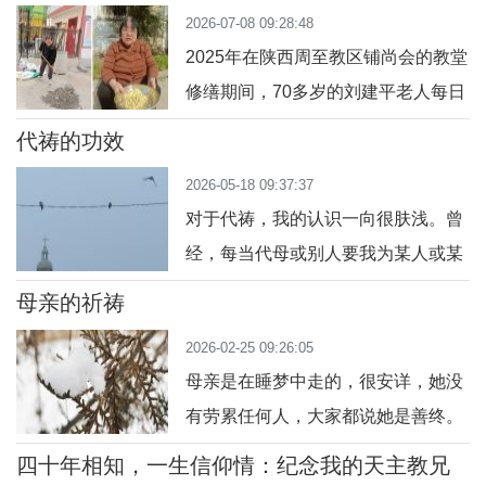
2026-07-08 09:28:48
纷安慰我、开导我。大家的爱真是让我受宠若惊，感觉不
2025年在陕西周至教区铺尚会的教堂
配。其实对我来说多活几年和少活几年都差不多，
修缮期间，70多岁的刘建平老人每日
清晨第一个抵达，检查安全、整理材
代祷的功效
料、记录点滴；他的妻子则在厨房忙
2026-05-18 09:37:37
碌，为神父准备可口的餐食。重阳节
对于代祷，我的认识一向很肤浅。曾
前后，刘建平陪同神父和几位会长看
经，每当代母或别人要我为某人或某
望本村老人和病人。刘建平夫妇时间
事代祷，我都是嘴上答应着，心里却
回溯到1993年，铺尚会建堂之初，刘
母亲的祈祷
在想：我一微人，代祷能有用？于是
建平便主动扛起建堂小组组长的重
2026-02-25 09:26:05
所做的代祷，无论时间上还是态度上
任。从图纸规划到施工
母亲是在睡梦中走的，很安详，她没
都不够，缺乏那种虔诚迫切的心情，
有劳累任何人，大家都说她是善终。
而且过后也是不了了之了，没再去专
很多人都好奇，母亲是怎么善终的。
门过问结果咋样。加深我对代祷认知
四十年相知，一生信仰情：纪念我的天主教兄
其实，母亲生前并没有做多大的事