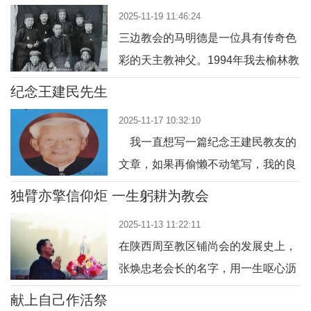
深深思念，共聚一堂，举行追思弥
的病房。第三天，妻子病情加重，呼
2025-11-19 11:46:24
撒，缅怀我父亲圣名保禄的灵魂荣归
吸困难，出现可
三边教会的马明德是一位具有传奇色
天乡十五周年。藉刚才聆听的圣若望
彩的天主教神父。1994年我去榆林教
福音第十二章 23 节至 26 节的经文，
区做牧灵福传工作时，他已经去世好
在主的话语中回望父亲的一生，更深
纪念王建民先生
多年了，我无缘见到这位德高望重的
刻明白“死亡不是终结，而是回归天乡
2025-11-17 10:32:10
老前辈。我在三边教会大约五年。在
的启程”，
我一直想写一篇纪念王建民教友的
民间，和老年教友及教外朋友交谈
文章，如果再偷懒不动笔写，我的良
时，他们提起马神父，都是怀着无比
心会一直受到谴责。在这个即将离开
崇敬的心情讲述马神父怎样会讲道
独臂亦擎信仰炬 一生躬耕为教会
罗马的安静的周末夜晚，我想写点纪
理，怎样用天主的道理感化人心；在
2025-11-13 11:22:11
念他的文字，了却这桩心思。但是，
每年开政协会时，
在陕西周至教区铺尚会的发展史上，
我又不知道从何说起，还是随着思绪
张焕忠老会长的名字，用一生呕心沥
往前走吧。 王建民教友是今年6月
血的付出，书写了大公无私、忍辱负
18日去世的。当时我在网上看到
献上自己作活祭