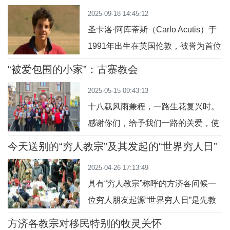
阿库蒂斯是谁？圣卡洛 ·阿库蒂斯的
家庭。岁月模糊了太多往事，即便是
2025-09-18 14:45:12
父母是意大利人，他于1991年5月3日
与他亲近的人，
圣卡洛·阿库蒂斯（Carlo Acutis）于
出生于英国伦敦。在卡洛还很小的时
1991年出生在英国伦敦，被誉为首位
候，他的父母就搬回了意大利米兰，
成为圣人的千禧年一代，彰显了他的
卡洛在那里长大。卡洛是一个快乐聪
“被爱包围的小家”：古寨教会
信仰以及对现代天主教的影响。尽管
明的孩子，有着渴求知识的头脑。他
2025-05-15 09:43:13
在一个宗教信仰并不很热心的家庭中
有
十八载风雨兼程，一路生花复兴时。
成长，但却培养了他对圣体的虔诚，
感谢你们，给予我们一路的关爱，使
每天参加弥撒并花费很多时间在圣体
我们拥有了一个温馨的家——一、喜
柜前拜圣体。他的灵性成熟，体现在
今天送别的“穷人教宗”及其发起的“世界穷人日”
乐服务、迎接宾朋位于山西太原南过
他经常的祈祷中，特别是他经常诵念
2025-04-26 17:13:49
境高速路东侧、汾峪沙河南岸边的这
玫瑰经，
具有“穷人教宗”称呼的方济各问候一
座小堂今日呈现出别样的生息，瞧，
位穷人朋友起源“世界穷人日”是先教
一群小伙子在忙着贴对联，升架机也
宗方济各在2016年准备特殊慈悲禧年
来帮忙了。后院的院子里支起了帐
方济各教宗对移民特别的牧灵关怀