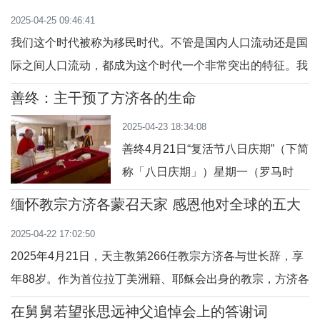
闭幕文告时获得灵感，并在当年11月
篷，人们往来穿梭，不亦乐乎。厨师
2025-04-25 09:46:41
20日（基督普世君王节）特殊慈悲禧
干净利落，碗筷
我们这个时代被称为移民时代。不管是国内人口流动还是国
年闭幕礼仪上宣布设立：“当世界各地
际之间人口流动，都成为这个时代一个非常突出的特征。我
的主教座堂、朝圣地都把慈悲的圣门
们要善待移民，方济各教宗的家庭也是从意大利移民到南美
掩闭时……我灵光一闪，想到全教会
善终：主干预了方济各的生命
洲的意大利移民，对于移民问题有切肤之痛。所以在他任职
都应在常年期第三十三主日，庆祝‘世
2025-04-23 18:34:08
期间，特别呼吁国际社会要关心移民问题。可以这样说，他
界穷
善终4月21日“复活节八日庆期”（下简
是一位为移民发声的教宗。从以下他的言论及
称「八日庆期」）星期一（罗马时
间）凌晨 5:30 左右，感到身体不适
缅怀教宗方济各蒙召天家 感恩他对全球的五大
的教宗方济各示意并告知了守护在其
贡献
2025-04-22 17:02:50
身边的医护人员自己的身体状况，同
2025年4月21日，天主教第266任教宗方济各与世长辞，享
时感谢了私人医生及照顾他的护士等
年88岁。作为首位拉丁美洲籍、耶稣会出身的教宗，方济各
人。一个多小时后，方济各向身边医
以改革精神和对边缘群体的关注重塑了教会的全球形象。出
护人员挥手致意告别后，陷入昏迷约
在舅舅若望张思远神父追悼会上的答谢词