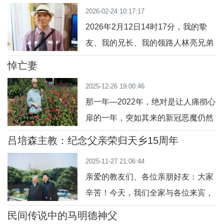
弟龚林亮
的，是近期发生的一件事。不久前，
2026-02-24 10:17:17
情，她病卧床榻十三年，也没有能力
代母打电话过
2026年2月12日14时17分，我的挚
去做什么大事。母亲就是做了一件最
友、我的兄长、我的领路人林亮兄弟
简单，最微小的事情，那就是为别人
安然蒙主召唤，永远离开了我们。我
祈祷。母亲每天只要有时间，就会为
悼亡妻
在兴安公园与他作最后相送，微风掠
所有她认识，或者听说过的人祈祷，
2025-12-26 19:00:46
过，心绪难平。回望四十年的岁月，
不论生者亡者，
那一年—2022年，绝对是让人痛彻心
从孝闻街的相见，到江北天主教堂的
扉的一年，突如其来的新冠恶魔仍然
相陪，再到兴安公园的相送，他的身
肆孽横行，疯狂撕咬着每一个中国
影、他的信仰、他独有的模样，早已
吕培森主教：纪念父亲荣归天乡15周年
人。我和我的妻子玛利亚王桂英也未
深深镌刻在我心里，成为此生最珍贵
2025-11-27 21:06:44
能幸免。12月22日，也已中招新冠病
的记忆。与林亮兄
亲爱的教友们、各位亲朋好友：大家
毒的女儿女婿，求爷爷告奶奶好不容
辛苦！今天，我们全家与各位来宾，
易搞到床位，我们俩双双住进包钢医
怀着对天主的虔敬之心、对我父亲的
院13楼临时由五官科改为新冠呼吸科
民间传说中的马明德神父