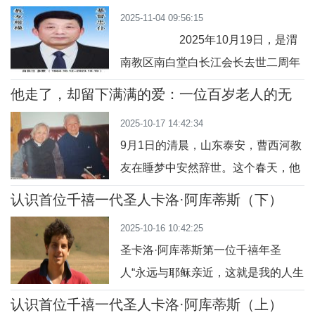
重的信仰答卷，成为教区神长教友心
2025-11-04 09:56:15
中永远铭记的榜样。张焕忠老会长的
2025年10月19日，是渭
教会服务之路，始终伴着“残缺”与“坚
南教区南白堂白长江会长去世二周年
韧”的共生。因意外受伤失去一只手掌
忌日。弥撒结束后在前往墓地前，全
后，他并未被身体的不便击垮，反而
他走了，却留下满满的爱：一位百岁老人的无
体教友无限深情地唱起了《奉献一
声奉献
将对信仰的赤诚化作更强的动力，全
2025-10-17 14:42:34
生》这首圣歌。我是第一次听到这首
身
9月1日的清晨，山东泰安，曹西河教
歌，歌词唱道：“献上自己作活祭，忠
友在睡梦中安然辞世。这个春天，他
诚爱主始终如一，几经风雨不言放
刚刚度过102岁寿辰，按当地传统计
弃，一生一世永
认识首位千禧一代圣人卡洛·阿库蒂斯（下）
为103岁高龄，圣名若瑟。曹西河教
2025-10-16 10:42:25
友的一生，是信仰的践行，是爱德的
圣卡洛·阿库蒂斯第一位千禧年圣
见证。今天，我们以文字回望他平凡
人“永远与耶稣亲近，这就是我的人生
而光辉的足迹。生于信仰，执着一生
计划。” —— 卡洛·阿库蒂斯圣卡洛·
1923年，曹西河生于兖州一个老教友
认识首位千禧一代圣人卡洛·阿库蒂斯（上）