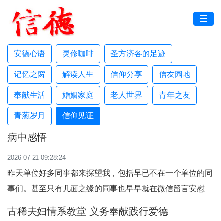
安德心语
灵修咖啡
圣方济各的足迹
记忆之窗
解读人生
信仰分享
信友园地
奉献生活
婚姻家庭
老人世界
青年之友
青葱岁月
信仰见证
病中感悟
2026-07-21 09:28:24
昨天单位好多同事都来探望我，包括早已不在一个单位的同
事们。甚至只有几面之缘的同事也早早就在微信留言安慰
我。这让我再次感受到同事间爱的温暖，和教会大家庭的相
古稀夫妇情系教堂 义务奉献践行爱德
互关爱之情。也许是癌这个词很吓人，大家怕我受不了，纷