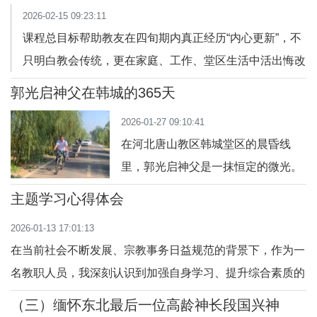
2026-02-15 09:23:11
心得，如春风拂面，沁人心脾。特将
课程总目标帮助教友在四旬期内真正经历“内心更新”，不
此文分享给各位读者朋友。左二为高
只明白教会传统，更在家庭、工作、堂区生活中活出悔改
超朋神父不敢想象，今年竟然晋铎三
与复活的生命。核心圣言：「你们应全心归向我。」（岳
十周年啦！回眸修途，虽斗转星移，
郭光启神父在韩城的365天
2:12）「时期已满，天主的国临近了，你们悔改，信从福
几度秋凉，然而不变的是脸庞喜悦的
2026-01-27 09:10:41
音吧！」（谷 1:15）前 言课程总导引：四旬期不是苦，
笑容。愿借此机
在河北唐山教区韩城堂区的晨昏线
而是恩宠四旬期的真正目的：准备逾越节“四十”的圣
里，郭光启神父是一抹恒定的微光。
来到堂区的一年，无论是寒冬腊月的
主题学习心得体会
刺骨朔风，还是盛夏酷暑的灼人晨
2026-01-13 17:01:13
曦，每天清晨五点半，当城市尚未苏
在当前社会不断发展、宗教事务日益规范的背景下，作为一
醒，教堂的门总会被准时推开。这一
名教职人员，我深刻认识到加强自身学习、提升综合素质的
刻，是郭光启神父与主不变的约定，
重要性和紧迫性。近期，我积极参与了由教区组织的“学法
也是响在教友心中的第一声钟鸣。严
（三）缅怀东北最后一位高龄神长段国兴神