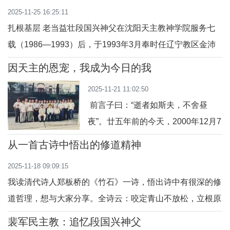
规，守戒律，重修为，树形象”主题学习活动，并深入学习
父：扎根基层 老当益壮；反省：神长们的养老
守晨昏，做心灵的引路人一年来，郭
2025-11-25 16:25:11
了关于爱国爱教工作的相关文件与精神。通过系统的学习和
神父的生活节律如
扎根基层 老当益壮段国兴神父在沈阳天主教神学院服务七
深刻的反思，我在思想认识、政治立场、宗教
载（1986—1993）后，于1993年3月奉时任辽宁教区金沛
献主教之命，以六十五岁之龄离开修院，前往阜新民主堂区
因天主的恩宠，我成为今日的我
担任副本堂（1993.3—1996.8），协助老本堂（1981—
2025-11-21 11:02:50
1998）霍清文神父（1917.4.17—1998.12.25）开始堂区服
前言子曰：“逝者如斯夫，不舍昼
务。由此开启了他扎根基层教会、老当益壮的牧灵福传服
夜”。廿五年前的今天，2000年12月7
日，我们十人在上海徐家汇主教座堂
从一首古诗中悟出的修道精神
在金鲁贤主教手中领受了铎品，礼仪
2025-11-18 09:09:15
庆典既神圣又隆重，至今历历在目。
我读清代诗人郑板桥的《竹石》一诗，悟出诗中有很深的修
蓦然回首，自己的余年将奔向阴府之
道哲理，想与大家分享。全诗云：咬定青山不放松，立根原
门（参阅依38:10），故值此廿五周
在破岩中。千磨万击还坚劲，任尔东西南北风。诗写竹，但
年之际，述说天主的仁慈及自己走过
裴军民主教：追忆段国兴神父