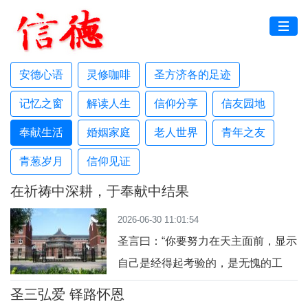
安德心语
灵修咖啡
圣方济各的足迹
记忆之窗
解读人生
信仰分享
信友园地
奉献生活
婚姻家庭
老人世界
青年之友
青葱岁月
信仰见证
在祈祷中深耕，于奉献中结果
2026-06-30 11:01:54
圣言曰：“你要努力在天主面前，显示
自己是经得起考验的，是无愧的工
人，正确地讲授真理之言”（弟后
圣三弘爱 铎路怀恩
2:15）。三年前，当我拖着行李箱踏