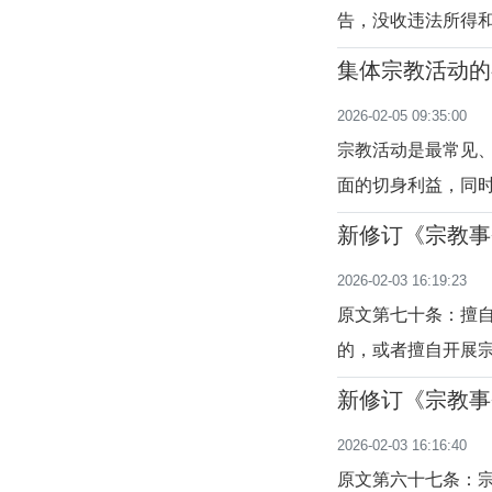
告，没收违法所得
团体、宗教院校或
集体宗教活动的
人员身份，并追究
2026-02-05 09:35:00
任；有违反治安管
宗教活动是最常见
面的切身利益，同
宗教信仰自由权利
新修订《宗教事
利益和社会公共利
七十二条）
2026-02-03 16:19:23
法律法规的相关规
原文第七十条：擅
的，或者擅自开展
活动，可以并处2万
新修订《宗教事
得；构成犯罪的，
至六十九条）
2026-02-03 16:16:40
构传教、举行宗教
原文第六十七条：