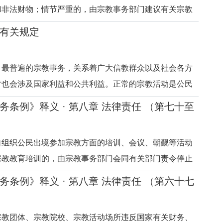
和非法财物；情节严重的，由宗教事务部门建议有关宗教
者宗教活动场所暂停其主持教务活动或者取消其宗教教职
有关规定
有关宗教团体、宗教院校或者宗教活动场所负责人的责
理行为的，依法给予治安
、最普遍的宗教事务，关系着广大信教群众以及社会各方
时也会涉及国家利益和公共利益。正常的宗教活动是公民
的具体体现，国家保护正常的宗教活动，依法对涉及国家
务条例》释义 · 第八章 法律责任 （第七十至
益的宗教事务进行管理。宗教界开展宗教活动，应当符合
定。《宗教事务条例》
自组织公民出境参加宗教方面的培训、会议、朝觐等活动
宗教教育培训的，由宗教事务部门会同有关部门责令停止
元以上20万元以下的罚款；有违法所得的，没收违法所
务条例》释义 · 第八章 法律责任 （第六十七
依法追究刑事责任。在宗教院校以外的学校及其他教育机
活动、成立宗教组织、设
宗教团体、宗教院校、宗教活动场所违反国家有关财务、