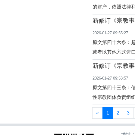
的财产，依照法律
所有权或者其他财
新修订《宗教事
去，关于宗教财产
至四十八条）
2026-01-27 09:55:27
据是1980年7月1
原文第四十六条：
或者以其他方式进
释义本条是关于宗
新修订《宗教事
我国进行渗透，宗
至四十五条）
2026-01-27 09:53:57
去，境外通过公共
原文第四十三条：
性宗教团体负责组
斯兰教的教规教义
«
1
2
3
护。同时，前往国
系到穆斯林自身的
地址：