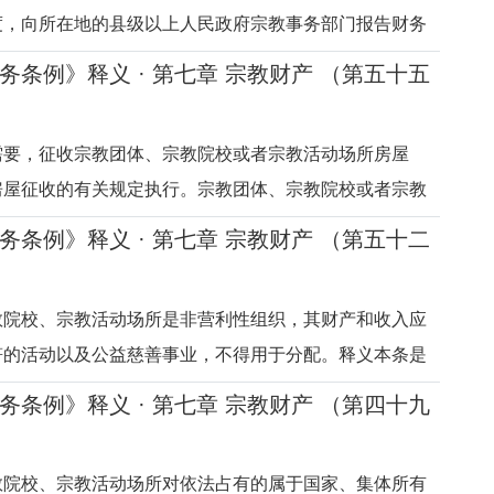
度，向所在地的县级以上人民政府宗教事务部门报告财务
接受、使用捐赠情况，接受其监督管理，并以适当方式向
务条例》释义 · 第七章 宗教财产 （第五十五
教事务部门应当与有关部门共享相关管理信息。宗教团
教活动场所应当按照国家
需要，征收宗教团体、宗教院校或者宗教活动场所房屋
房屋征收的有关规定执行。宗教团体、宗教院校或者宗教
货币补偿，也可以选择房屋产权调换或者重建。释义本条
务条例》释义 · 第七章 宗教财产 （第五十二
体、宗教院校或者宗教活动场所房屋的规定。关于征收宗
或者宗教活动场所房屋。
教院校、宗教活动场所是非营利性组织，其财产和收入应
符的活动以及公益慈善事业，不得用于分配。释义本条是
教院校、宗教活动场所非营利性组织性质的规定。非营利
务条例》释义 · 第七章 宗教财产 （第四十九
利为目的成立，其财产和收入仅能用于公益性或者非营利
分配的社会组织。根据
教院校、宗教活动场所对依法占有的属于国家、集体所有