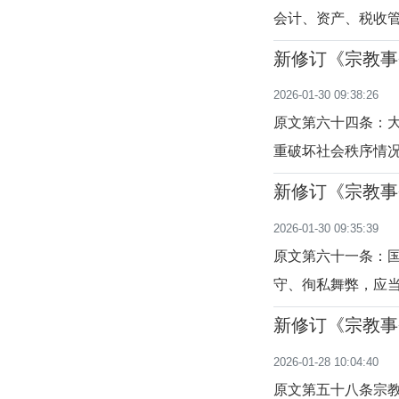
会计、资产、税收
罚；情节严重的，
新修订《宗教事
关吊销其登记证书
至六十六条）
2026-01-30 09:38:26
教活动场所违反国
原文第六十四条：
重破坏社会秩序情
的宗教团体、寺观
新修订《宗教事
人，情节严重的，
至六十三条）
2026-01-30 09:35:39
的，由宗教事务部
原文第六十一条：
守、徇私舞弊，应
事责任。释义本条
新修订《宗教事
应当承担法律责任
至六十条）
2026-01-28 10:04:40
作中故意逾越职权
原文第五十八条宗