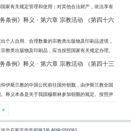
和国家有关规定管理和使用；对其他合法财产，依法享有
产权利。释义本条是关于宗教财产所有权归属的规定。过
务条例》释义 · 第六章 宗教活动 （第四十六
所有权的归属问题，我国法律法规没有明确规定，主要依
6日国务院批转的《关于落
超出个人自用、合理数量的宗教类出版物及印刷品进境，
口宗教类出版物及印刷品，应当按照国家有关规定办理。
教类出版物及印刷品进境、进口的规定。境外利用宗教对
务条例》释义 · 第六章 宗教活动 （第四十三
教类出版物及印刷品进境、进口是其重要手段之一。过
媒体等渠道指责、抹黑我
信仰伊斯兰教的中国公民前往国外朝觐，由伊斯兰教全国
织。释义本条是关于我国穆斯林参加朝觐的规定。按照伊
，朝觐是穆斯林的一项基本宗教功课，国家予以尊重和保
»
外参加朝觐是我国穆斯林出国参加的大规模宗教活动，关
安全，也涉及国家安全
河北石家庄市学府路3号 邮编:050061