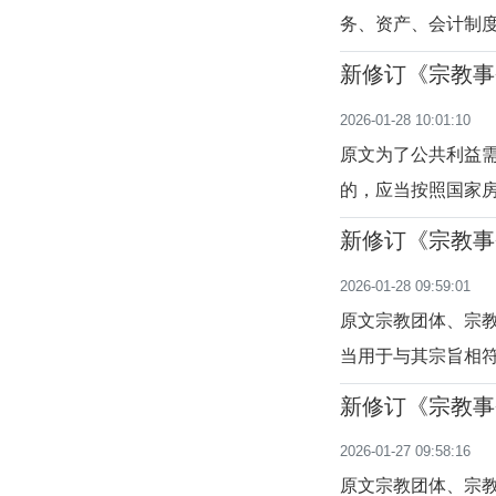
务、资产、会计制
状况、收支情况和
新修订《宗教事
信教公民公布。宗
至五十七条）
2026-01-28 10:01:10
体、宗教院校、宗
原文为了公共利益
的，应当按照国家
活动场所可以选择
新修订《宗教事
是关于征收宗教团
至五十四条）
2026-01-28 09:59:01
教团体、宗教院校
原文宗教团体、宗
当用于与其宗旨相
关于宗教团体、宗
新修订《宗教事
性组织是指不以营
至五十一条）
2026-01-27 09:58:16
性事业，不能用于
原文宗教团体、宗