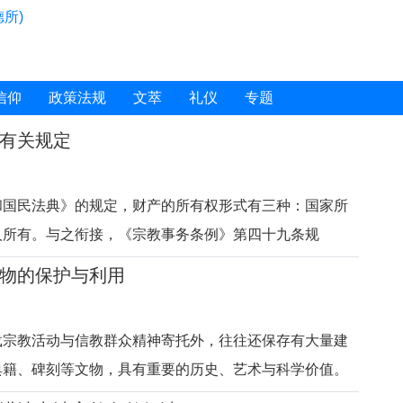
所)
信仰
政策法规
文萃
礼仪
专题
有关规定
和国民法典》的规定，财产的所有权形式有三种：国家所
人所有。与之衔接，《宗教事务条例》第四十九条规
宗教院校、宗教活动场所对依法占有的属于国家、集体所有
物的保护与利用
和国家有关规定管理和使用；对其他合法财产，依法享有
权利。”对现行法律法
载宗教活动与信教群众精神寄托外，往往还保存有大量建
典籍、碑刻等文物，具有重要的历史、艺术与科学价值。
文物的保护与利用，既是做好文物保护工作、传承中华优