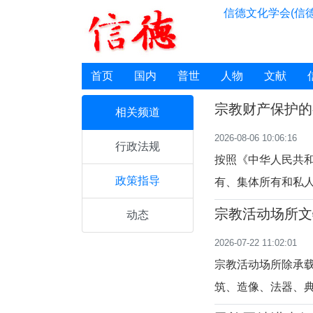
信德文化学会(信德
首页
国内
普世
人物
文献
宗教财产保护的
相关频道
2026-08-06 10:06:16
行政法规
按照《中华人民共
政策指导
有、集体所有和私
定：“宗教团体、
宗教活动场所文
动态
的财产，依照法律
2026-07-22 11:02:01
所有权或者其他财产
宗教活动场所除承
筑、造像、法器、
加强宗教活动场所