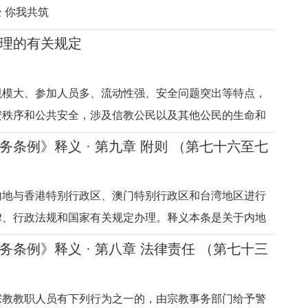
 你我共筑
理的有关规定
规模大、参加人员多、流动性强、安全问题突出等特点，
安秩序和公共安全，涉及信教公民以及其他公民的生命和
都存在一些大型宗教活动，这类活动参加人数动辄成千上
务条例》释义 · 第九章 附则 （第七十六至七
，常常涉及多个省区市，大量人员在短时间内集散，很容
故和矛盾纠纷，给沿途
内地与香港特别行政区、澳门特别行政区和台湾地区进行
律、行政法规和国家有关规定办理。释义本条是关于内地
宗教交往的原则性规定。本条例适用于中国大陆地区有关
务条例》释义 · 第八章 法律责任 （第七十三
《香港特别行政区基本法》第一百四十八条规定：“香港特
科学、技术、文化、
宗教教职人员有下列行为之一的，由宗教事务部门给予警