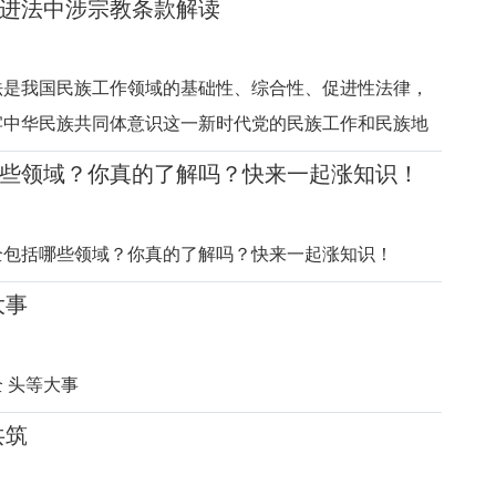
进法中涉宗教条款解读
要求，也是引导宗教与社会主义社会相适应、推动我国宗
的生动实践。一、宗教
法是我国民族工作领域的基础性、综合性、促进性法律，
牢中华民族共同体意识这一新时代党的民族工作和民族地
以国家立法形式确立下来，也标志着民族团结进步事业进
些领域？你真的了解吗？快来一起涨知识！
度化、法治化的新阶段，为铸牢中华民族共同体意识、推
建设夯实法治根基。我
全包括哪些领域？你真的了解吗？快来一起涨知识！
大事
 头等大事
共筑