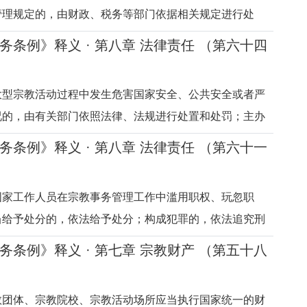
管理规定的，由财政、税务等部门依据相关规定进行处
经财政、税务部门提出，由登记管理机关或者批准设立机
务条例》释义 · 第八章 法律责任 （第六十四
或者设立许可。释义本条是关于宗教团体、宗教院校、宗
家有关财务、会计、资产
大型宗教活动过程中发生危害国家安全、公共安全或者严
况的，由有关部门依照法律、法规进行处置和处罚；主办
教堂负有责任的，由登记管理机关责令其撤换主要负责
务条例》释义 · 第八章 法律责任 （第六十一
由登记管理机关吊销其登记证书。擅自举行大型宗教活动
门会同有关部门责令停止
国家工作人员在宗教事务管理工作中滥用职权、玩忽职
当给予处分的，依法给予处分；构成犯罪的，依法追究刑
是关于国家工作人员在宗教事务管理工作中发生违法行为
务条例》释义 · 第七章 宗教财产 （第五十八
的规定。滥用职权，是指国家工作人员在宗教事务管理工
，违反法律规定处理其无
教团体、宗教院校、宗教活动场所应当执行国家统一的财