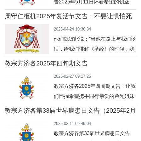
告2025年5月11日怀着希望的朝圣
要。在
者：生命的礼物亲爱的弟兄姊妹们！
周守仁枢机2025年复活节文告：不要让惧怕死
在这第62届世界圣召祈祷日，我诚挚
亡使我们变得软弱！
2025-04-24 10:36:34
地向你们发布一个喜乐和鼓舞人心的
他们就彼此说：“当他在路上与我们谈
邀请，请你们慷慨地奉献你们的生命
话，给我们讲解《圣经》的时候，我
作为礼物，藉此成为怀着希望的朝圣
们的心不是火热的吗?”(路24:32)复活
者。圣召，是一份天主撒播在我们心
教宗方济各2025年四旬期文告
节是基督的教会庆祝生命战胜死亡、
田的珍贵礼物；是一个要我们走出自
2025-02-27 09:17:25
光明穿透黑暗、修和拉近分歧、希望
我、踏上爱与服务
教宗方济各2025年四旬期文告：让我
取代绝望的时期。然而，面对着如今
们怀揣希望携手同行亲爱的弟兄姐妹
日益自我中心、咄咄逼人的专横文
们：我们怀着信德与希望，通过圣灰
化，人们要保持希望，已经变得太奢
教宗方济各第33届世界病患日文告（2025年2月
礼仪这一忏悔仪式，开启一年一度的
11日）
侈、太难达到了。在撰写这文章时，
2025-02-11 09:49:04
四旬期朝圣之旅。教会，我们的慈母
美国总统特
教宗方济各第33届世界病患日文告
与导师，邀请我们敞开心扉迎接天主