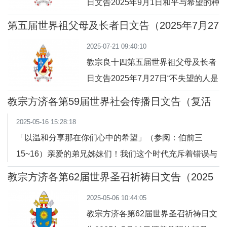
日文告2025年9月1日和平与希望的种
思“希望、迁徙与传教使命”三者之间
子亲爱的弟兄姊妹们：今年照料受造
的关联性。现今令人痛心的全球局
第五届世界祖父母及长者日文告（2025年7月27
界祈祷日的主题是“和平与希望的种
日）及牧灵指引
势，充斥着战争、暴力、不公义，以
2025-07-21 09:40:10
子”，这是由我们敬爱的教宗方济各所
及极端气候
教宗良十四第五届世界祖父母及长者
选定的。值此祈祷日设立十周年之
日文告2025年7月27日“不失望的人是
际，亦适逢《愿祢受赞颂》通谕发表
有福的。”（参阅：德十四 2）亲爱的
十周年，我们正以“怀着希望的朝圣
教宗方济各第59届世界社会传播日文告（复活
弟兄姊妹们：我们正在庆祝的禧年引
期第七主日）
者”的身份庆祝当前的禧年。因此，今
2025-05-16 15:28:18
领我们认识到：无论年龄多大，希望
年的主题显
「以温和分享那在你们心中的希望」（参阅：伯前三
永远是喜乐的泉源。当这份希望经历
15~16）亲爱的弟兄姊妹们！我们这个时代充斥着错误与
了长年累月如烈火般的淬炼，更成为
对立的信息，少数的权力中心掌控着前所未有的大量数据
深切幸福的根源。圣经为我们举出一
教宗方济各第62届世界圣召祈祷日文告（2025
与信息。我深知新闻与传播工作的重要性，我愿在此向你
年5月11日）
些例子，说明许多男女是在晚年时蒙
2025-05-06 10:44:05
们说几句话。你们必须勇敢地将个人与集体对他人的责任
天主召叫参
教宗方济各第62届世界圣召祈祷日文
置于传播的核心──这份勇气比以往任何时候都更加必