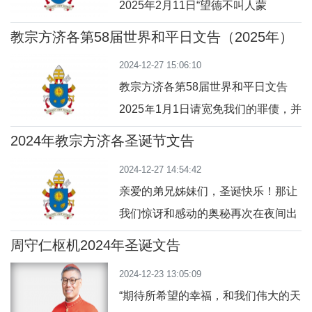
2025年2月11日“望德不叫人蒙
的恩宠，以便我们能满怀喜悦地庆祝
羞”（罗五 5） 并在考验中使我们坚强
主基督战胜罪恶与死亡的逾越奥迹。
教宗方济各第58届世界和平日文告（2025年）
亲爱的弟兄姊妹们：我们在2025禧年
正因如此，圣保禄大声疾呼：“在胜利
2024-12-27 15:06:10
的今天，庆祝第33届世界病患日，在
中，死亡被
教宗方济各第58届世界和平日文告
此，教会邀请我们成为怀着“希望的朝
2025年1月1日请宽免我们的罪债，并
圣者”。天主的圣言陪伴着我们，如同
赐给我们祢的平安一、聆听备受威胁
圣保禄宗徒所说的，也带给我们一个
2024年教宗方济各圣诞节文告
的人类恳求 1.在天父赐给我们的新年
非常鼓励人心的讯息：“望德不叫人蒙
2024-12-27 14:54:42
——禧年开始之际，我怀着希望，向
羞”（
亲爱的弟兄姊妹们，圣诞快乐！那让
每一个人献上衷心的和 平祝愿。此刻
我们惊讶和感动的奥秘再次在夜间出
我特别想起那些饱受现实摧残、因犯
现了：天主之子耶稣由圣母玛利亚诞
错而背负重担、被他人的批判所压
周守仁枢机2024年圣诞文告
生了！祂裹着襁褓，躺在马槽，天使
迫，在自己生命中看不到一丝丝希望
2024-12-23 13:05:09
高声赞颂：“天主受光荣，世人享平
的人。我愿
“期待所希望的幸福，和我们伟大的天
安”（参阅：路二 6~14）。发现祂的