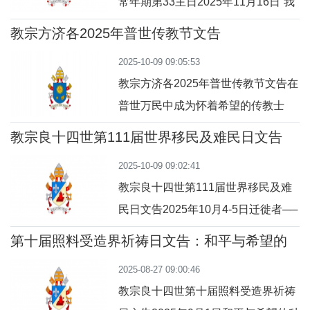
常年期第33主日2025年11月16日“我
主，祢是我的希望。”（参阅：咏七十
教宗方济各2025年普世传教节文告
一 5）亲爱的弟兄姊妹们： 1.“我主上
2025-10-09 09:05:53
主，祢是我的希望”（参阅：咏七十一
教宗方济各2025年普世传教节文告在
5）。这句话从经历困苦、备受巨大
普世万民中成为怀着希望的传教士
折磨的心灵倾吐出来，圣咏的作者
2025年10月19日亲爱的弟兄姊妹
说：“祢曾使我经历许多困苦艰
教宗良十四世第111届世界移民及难民日文告
们！2025年禧年的普世传教节，核心
难”（咏七十一 20）。尽管如此，他
2025-10-09 09:02:41
讯息是“希望”（参阅：《望德不叫人
仍然敞
教宗良十四世第111届世界移民及难
蒙羞》诏 书，1），因此，我选择
民日文告2025年10月4-5日迁徙者──
以“在普世万民中成为怀着希望的传教
希望的传教者亲爱的弟兄姊妹们：第
士”为主题，提醒每一位基督徒以及整
第十届照料受造界祈祷日文告：和平与希望的
111届“世界移民与难民日”──前任教
种子
个教会——这个由领了洗的人组成的
2025-08-27 09:00:46
宗特意选在“传教禧年与移民禧年”的
团体——我们的
教宗良十四世第十届照料受造界祈祷
同一天庆祝──让我们有机会去反