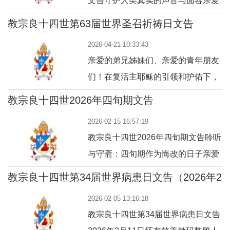
文告守护人类真实的声音与面容亲爱
何一个人。祂向我们保证，祂已将我
的弟兄姊妹们：面容和声音是每个人
们的面容刻在祂的掌心上（参阅：依
教宗良十四世第63届世界圣召祈祷日文告
所独具的鲜明特征，展现了每个人独
（2026年4月26日）
四十九 16），祂对我们的爱，比母亲
2026-04-21 10:33:43
一无二的身份，也构成每一次人与人
对子女的爱更为
亲爱的弟兄姊妹们、亲爱的青年朋友
相遇的要素。古人深谙其道。因此，
们！在复活主耶稣的引领和护佑下，
古希腊人用“面容”（prósōpon）一词
我们在这复活期第四主日——又称
来定义人，其字源学上指的是目光所
教宗良十四世2026年四旬期文告
为“善牧主日”—— 庆祝第63届世界圣
及之处，即人的临在和关系之所在。
2026-02-15 16:57:19
召祈祷日。这是个恩宠满盈的契机，
而拉丁文
教宗良十四世2026年四旬期文告聆听
为使我们作一些反省，以理解圣召的
与守斋：四旬期作为悔改的日子亲爱
深层意义并分享我们的体认：圣召乃
的弟兄姊妹们：四旬期是一段反省的
是天主白白的赏赐，有如花朵般绽放
教宗良十四世第34届世界病患日文告（2026年2
时期，教会以慈母般的关怀，邀请我
月11日）
于我们的心灵深处。让我们沿着耶稣
2026-02-05 13:16:18
们将天主的奥秘重新置于我们生活的
善牧所引领的途径前行，一起探索人
教宗良十四世第34届世界病患日文告
中心，好使我们重拾信仰的热忱，并
生真正的美丽之路。