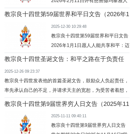
2026年2月11日怀有慈善撒玛黎雅人
且在每日生活的焦虑与烦恼中不致分
的怜悯之心：因爱而分担他人的痛苦
心。每条悔改的道路，开始都是天主
教宗良十四世第59届世界和平日文告（2026年1
亲爱的弟兄姊妹们：第34届世界病患
月1日）
圣言触动我们的心，而我们以顺服的
2025-12-30 10:29:48
日将于2026年2月11日，在秘鲁奇克
精神接纳它。
教宗良十四世第59届世界和平日文告
拉约（Chiclayo）隆重举行。值此之
2026年1月1日愿人人能共享和平：迈
际，我建议大家再次省思慈善撒玛黎
向化干戈为玉帛的和平“祝你平
雅人这位人物——始终是切合时代、
教宗良十四世圣诞文告：和平之路在于负责任
安！”这是一句自古以来、至今在许多
不可或缺的形象，因为他能帮助我们
2025-12-26 09:23:37
文化的日常生活中仍听到的问候语，
重新发现爱德之
教宗良十四世发表他的首篇圣诞文告，鼓励众人负起责任，
由复活的基督在逾越节晚上亲口说
率先承认自己的不足，并请求天主的宽恕，为受苦者着想，
出，给它注入了崭新的活力。“愿你们
关怀弱小。这是一条能促使世界改变的和平之路。在和平君
平安”（若廿 19、21），上主的这句
教宗良十四世第9届世界穷人日文告（2025年11
王诞生的日子，教宗良十四世颁布他的首篇圣诞文告，念及
月16日）
话，不仅仅是祝人得享平安，也是为
2025-11-11 09:40:11
黎巴嫩、巴勒斯坦、以色列、叙利亚、欧洲大陆、乌克兰、
了使那些领受平
教宗良十四世第9届世界穷人日文告
苏丹、南苏丹、马里、布基纳法索、刚果民主