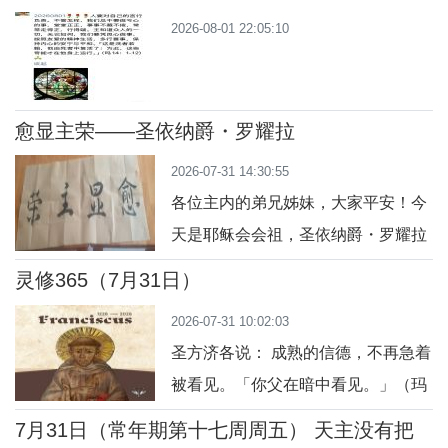
16:25）今日行动：为爱放下自我。
2026-08-01 22:05:10
祈祷：主，我愿为你而活。
愈显主荣——圣依纳爵・罗耀拉
2026-07-31 14:30:55
各位主内的弟兄姊妹，大家平安！今
天是耶稣会会祖，圣依纳爵・罗耀拉
圣人的纪念日。提到这位圣人，教会
灵修365（7月31日）
世世代代，都会记住他一句最经典、
2026-07-31 10:02:03
最深刻、最值得我们一生学习的座右
圣方济各说： 成熟的信德，不再急着
铭，就是四个字：愈显主荣。这句话
被看见。「你父在暗中看见。」（玛
听起来很简单，但是它改变了圣人的
6:6）今日行动：隐藏一个善行。祈
一生，也影响了整个教会五百多年的
7月31日（常年期第十七周周五） 天主没有把