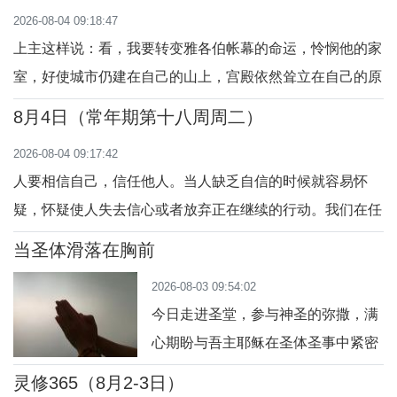
短地回到主内。祈祷：主，我住在祢
2026-08-04 09:18:47
内。
上主这样说：看，我要转变雅各伯帐幕的命运，怜悯他的家
室，好使城市仍建在自己的山上，宫殿依然耸立在自己的原
处，从那里发出颂谢的歌声，欢乐的呼声。（耶30:1-2,12-
8月4日（常年期第十八周周二）
15,18-22）人的罪恶必然会招致惩罚。罪恶是伤人的瘟疫，
2026-08-04 09:17:42
伤害自己，也伤害他人。然而，天主绝不会抛弃自己盟约的
人要相信自己，信任他人。当人缺乏自信的时候就容易怀
人民，必以怜悯和宽恕更新并重建人心。犹太
疑，怀疑使人失去信心或者放弃正在继续的行动。我们在任
何时候都要信赖慈悲的主在风雨中与我们同行，帮助人面对
当圣体滑落在胸前
生命中的风与浪。「小信德的人哪！你为什麼怀疑？」他们
2026-08-03 09:54:02
一上了船，风就停了。船上的人便朝拜他说：「你真是天主
今日走进圣堂，参与神圣的弥撒，满
子。」（玛14：22-36）
心期盼与吾主耶稣在圣体圣事中紧密
结合。列队上前领受圣体，当司铎将
灵修365（8月2-3日）