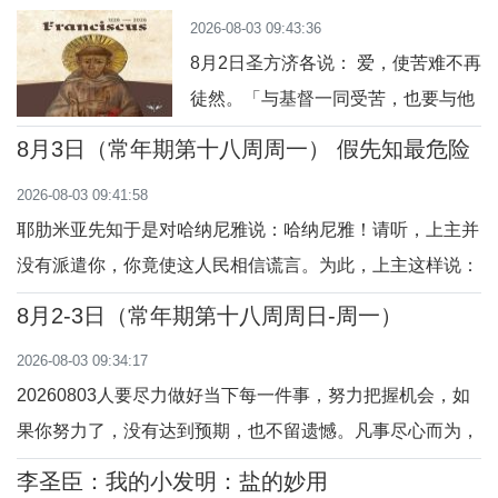
圣体送到唇边，一时心神恍惚，圣体
2026-08-03 09:43:36
没有稳妥入口，轻轻滑落，落在了我
8月2日圣方济各说： 爱，使苦难不再
的左胸前。那一刻，瞬间心头一紧，
徒然。「与基督一同受苦，也要与他
又惶恐又愧疚。我深知这薄饼已是耶
一同受光荣。」（罗 8:17）今日行
稣基督真实的体、血、灵魂与天主
8月3日（常年期第十八周周一） 假先知最危险
动：把痛苦与基督结合。祈祷：主，
性，是无比尊贵的奥迹，本该怀着最
2026-08-03 09:41:58
与我同在。8月3日圣方济各说： 当你
虔敬谨慎的心迎
耶肋米亚先知于是对哈纳尼雅说：哈纳尼雅！请听，上主并
无话可说时，天主仍在。「上主临在
没有派遣你，你竟使这人民相信谎言。为此，上主这样说：
于静默中。」（参 列上 19:12）今日
看，我要把你赶出地面；今年你必要死，因为你说了背叛上
行动：静静坐在天主面前。祈祷：
8月2-3日（常年期第十八周周日-周一）
主的话。哈纳尼雅先知就死在那年七月。（耶28:1-17）两
主，我在你面前。
2026-08-03 09:34:17
位公开自称“先知”的人，一人宣讲“和平的消息”，一人宣
20260803人要尽力做好当下每一件事，努力把握机会，如
讲“危险的消息”，究竟谁在传报“天主的声
果你努力了，没有达到预期，也不留遗憾。凡事尽心而为，
一切无愧于心，守住本善的自己。‌‌我们要事事尽心尽力，相
李圣臣：​我的小发明：盐的妙用