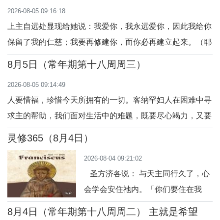
2026-08-05 09:16:18
心。
上主自远处显现给她说：我爱你，我永远爱你，因此我给你
保留了我的仁慈；我要再修建你，而你必再建立起来。（耶
31:1-7）天主因为人的罪恶而惩罚人，但却永远不会抛弃
8月5日（常年期第十八周周三）
人。只有做了父母，有了教养孩子的经历，才能稍许明白天
2026-08-05 09:14:49
主对人的爱。父母的爱，是忘我与牺牲的爱，是完全为了孩
人要惜福，珍惜今天所拥有的一切。客纳罕妇人在困难中寻
子的爱。天主在不同的历史时期，通过先知向各
求主的帮助，我们面对生活中的难题，既要尽心竭力，又要
满怀信心，在生活中常常寻觅主的助佑，不要妄用主白白赐
灵修365（8月4日）
给的丰厚恩宠。有一个客:纳罕妇人，大声呼喊，说:「主，
2026-08-04 09:21:02
达味之子，可怜我吧!我的女儿，被魔鬼纠缠得好苦啊!」(玛
圣方济各说： 与天主同行久了，心
15:21-28)
会学会安住祂内。「你们要住在我
内。」（若 15:4）今日行动：多次简
8月4日（常年期第十八周周二） 主就是希望