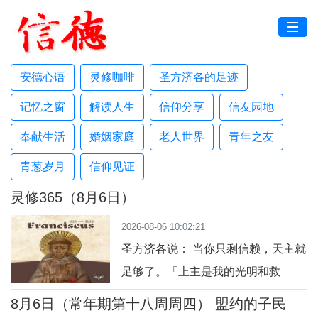
安德心语
灵修咖啡
圣方济各的足迹
记忆之窗
解读人生
信仰分享
信友园地
奉献生活
婚姻家庭
老人世界
青年之友
青葱岁月
信仰见证
灵修365（8月6日）
2026-08-06 10:02:21
圣方济各说： 当你只剩信赖，天主就
足够了。「上主是我的光明和救
援。」（咏 27:1）今日行动：重复一
8月6日（常年期第十八周周四） 盟约的子民
句信赖的祈祷。祈祷：主，我信赖