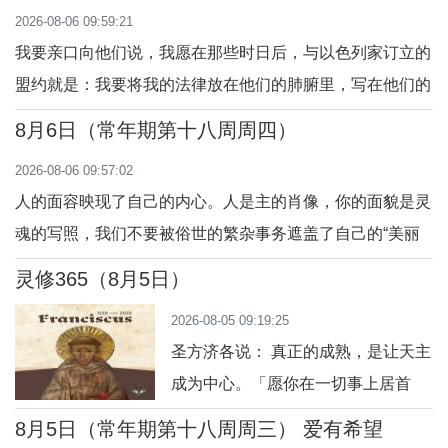
2026-08-06 09:59:21
你。
我要亲口向他们说，我愿在那些时日后，与以色列家订立的
盟约就是：我要将我的法律放在他们的肺腑里，写在他们的
心头上；我要作他们的天主，他们要作我的人民。（耶
8月6日（常年期第十八周周四）
31:31-34）天主遵守与犹太人订立的“旧约”，要与所有人订
2026-08-06 09:57:02
立“新约”：我要做他们的天主；他们要做我的人民。创造万
人的面容映现了自己的内心。人是主的肖像，你的面貌是灵
有的天主，竟与自己的受造物建立盟约，甘愿
魂的写照，我们不要被俗世的繁杂事务遮盖了自己的“美丽
容颜”。一个内心圣善的人，他的面容就是漂亮又好看
灵修365（8月5日）
的。“他还在说话的时候，忽有一片光耀的云彩遮蔽了他
2026-08-05 09:19:25
们，并且云中有声音说：「这是我的爱子，我所喜悦的，你
圣方济各说： 真正的成熟，是让天主
们要听从他！」”（玛17：1-9）
成为中心。「愿你在一切事上居首
位。」（哥 1:18）今日行动：把天主
8月5日（常年期第十八周周三） 爱有希望
放在首位。祈祷：主，你是我的中