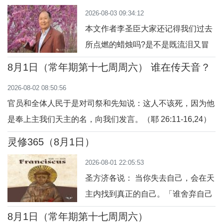
信主帮助每一个努力的人，慈悲的主看顾并扶持在困难中前
2026-08-03 09:34:12
行的人。＂众人吃了，也都饱了；然后他们把剩餘的碎块收
本文作者李圣臣大家还记得我们过去
了满满十二筐。＂（玛14：13-21）2026080
所点燃的蜡烛吗?是不是既流泪又冒
烟，亮度差，着的时间还短？为什么
8月1日（常年期第十七周周六） 谁在传天音？
我们现在点燃的蜡烛既不流泪也不冒
2026-08-02 08:50:56
烟还比以前亮了，相比之前点的时间
官员和全体人民于是对司祭和先知说：这人不该死，因为他
也长了呢？不谦虚地说，是我以前的
是奉上主我们天主的名，向我们发言。（耶 26:11-16,24）
一次偶然发现改善了上述问题，也算
嫉妒的人，总不会坦承自己言行的动机，却常通过冠冕堂皇
是个小发明吧。我的一篇短文《盐的
灵修365（8月1日）
的理由打击“嫉妒的对象”。一般人的污蔑陷害，尚可以理
妙用》曾发表在当年《石家庄日
2026-08-01 22:05:53
解，然而“司祭和先知”企图通过“官员和人群”打击先知，却
报》“生活小常识”
圣方济各说： 当你失去自己，会在天
让人惊愕！宗教团体内“职业人员”的邪
主内找到真正的自己。「谁舍弃自己
的生命，必要获得生命。」（玛
8月1日（常年期第十七周周六）