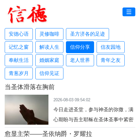
安德心语
灵修咖啡
圣方济各的足迹
记忆之窗
解读人生
信仰分享
信友园地
奉献生活
婚姻家庭
老人世界
青年之友
青葱岁月
信仰见证
当圣体滑落在胸前
2026-08-03 09:54:02
今日走进圣堂，参与神圣的弥撒，满
心期盼与吾主耶稣在圣体圣事中紧密
结合。列队上前领受圣体，当司铎将
愈显主荣——圣依纳爵・罗耀拉
圣体送到唇边，一时心神恍惚，圣体