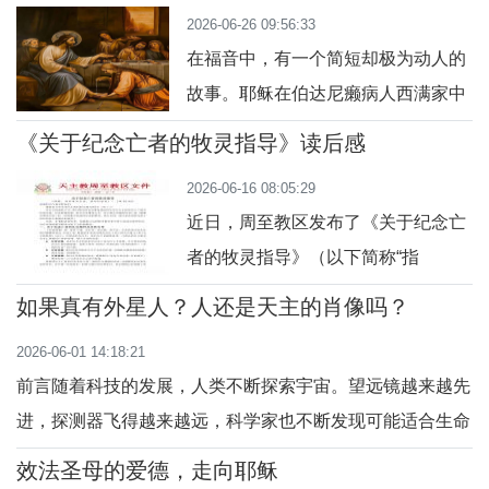
2026-06-26 09:56:33
赋与召叫。在天主教生态灵修的视野
在福音中，有一个简短却极为动人的
中，养花不仅是一项园艺活动，更是
故事。耶稣在伯达尼癞病人西满家中
一条通往天主的灵修路径。教宗方济
坐席时，一位妇人走了进来。她手中
各在《愿祢受赞颂》（Laudato Si’）
《关于纪念亡者的牧灵指导》读后感
拿着一瓶极珍贵的纯纳尔多香液。她
通谕中邀请我们实践一种“生态灵
2026-06-16 08:05:29
没有说很多话，只是走到耶稣面前，
修”，要
近日，周至教区发布了《关于纪念亡
打破玉瓶，把香液倾倒在祂的头上。
者的牧灵指导》（以下简称“指
有些人立刻提出批评：「为什么这样
导”），认真读后深感这是一份扎根信
浪费香液呢？这香液原可以卖三百多
如果真有外星人？人还是天主的肖像吗？
仰、直面现实、兼具规范性与人文关
银币，施舍给穷人。」（参谷14:4-
2026-06-01 14:18:21
怀的重要教牧文件，既回应了当前教
5）在人的眼中
前言随着科技的发展，人类不断探索宇宙。望远镜越来越先
会生活中的实际问题，也为信众的信
进，探测器飞得越来越远，科学家也不断发现可能适合生命
仰实践指明了方向。遂有感而发，写
存在的行星。于是，一个问题常常被人提出：如果有一天真
了一些感受如下：1. 信仰立场坚定，
效法圣母的爱德，走向耶稣