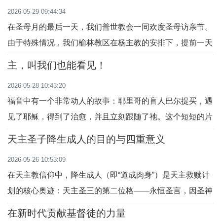
的发现了外星人，那么《圣经》还成立吗？人还是按照天主
直击现实问题文件开篇就点出核心反
2026-05-29 09:44:34
的肖像受造的吗？有些人认为，如果外星人存在，那么宗教
思：“认清我们
在圣母月的最后一天，我们普世教会一同欢度圣母访亲节。
信仰就会崩溃；也有人担心，人类在宇宙中的
由于特殊情况，我们榆林教区在杨主教的安排下，提前一天
在教区的朝圣地小滩子圣母访亲堂过这个节日，也是举行隆
主，叫我们也能看见！
重的关闭圣母月仪式。在这个喜庆、神圣的日子，我们静下
2026-05-28 10:43:20
心来，重温一段温暖又满含恩宠的圣经故事。圣母听从天主
福音中有一个非常动人的故事：耶里哥的盲人巴尔提买，遇
的召叫，谦卑答允 “愿照你的话成就于我”，
见了耶稣，得到了治愈，并且立刻跟随了祂。这个短短的片
段，藏着对我们每个人深刻的提醒。我们不妨先看看门徒
天主圣子降生成人的目的与四重意义
们。他们跟随耶稣已经很长时间了，听过祂讲道，见过祂显
2026-05-26 10:53:09
奇迹，可是他们心里始终不明白：为什么老师要走向十字
在天主教信仰中，降生成人（即“道成肉身”）是天主救赎计
架？为什么祂讲的是舍弃、是奉献、是背起十字架
划的核心奥迹：天主圣三的第二位格——永恒圣言，因圣神
德能，由童贞圣母玛利亚取得人性，在纳匝肋人耶稣身上，
在新时代贡献基督徒的力量