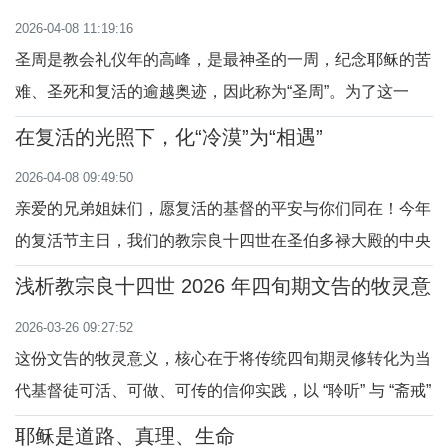
墓祭祖的日子，与西方传统庆祝基督
2026-04-08 11:19:16
复活的节日，在这一刻不期而遇。对
圣周是教会礼仪年的高峰，是最神圣的一周，纪念耶稣的苦
于中国基督徒而言，这不仅仅是日历
难、圣死和复活的逾越奥迹，因此称为“圣周”。为了这一
上的巧合，更是一次深刻的灵修契
周，我们前期通过祈祷、守斋、悔改、补赎等，整整用了四
机。死亡与复活，追思与欢庆，泪水
在复活的光照下，化“冷漠”为“相遇”
十天时间来准备自己，目的是让自己能与基督一起逾越，死
与颂歌，在这一天交织成一曲独特的
2026-04-08 09:49:50
于罪恶、活于天主。那么，如何准备自己，是你与祂之间的
信仰交响乐。一
亲爱的兄弟姐妹们，愿复活的基督的平安与你们同在！今年
关系，与外人，包括堂区神父、修女、教友的
的复活节主日，我们的教宗良十四世在圣伯多禄大殿的中央
阳台向全城和全世界（Urbi et Orbi）发表了首份复活节文
浅析教宗良十四世 2026 年四旬期文告的牧灵意
告。教宗以洪亮而恳切的声音高呼：“弟兄姐妹们，基督复
义
2026-03-26 09:27:52
活了，复活节快乐！”教宗的这份文告，不仅仅是对全球政
这份文告的牧灵意义，核心在于将传统四旬期灵修转化为当
要的呼吁，更是对我们每一个平信徒的信仰
代基督徒可活、可做、可传的信仰实践，以 “聆听” 与 “斋戒”
为重点，重建个人与天主、个人与他人、教会与世界的关
耶稣是道路、真理、生命