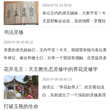
2026-07-31 14:30:55
没有稳妥入口，轻轻滑落，落在了我
各位主内的弟兄姊妹，大家平安！今
的左胸前。那一刻，瞬间心头一紧，
天是耶稣会会祖，圣依纳爵・罗耀拉
又惶恐又愧疚。我深知这薄饼已是耶
圣人的纪念日。提到这位圣人，教会
稣基督真实的体、血、灵魂与天主
书法灵修
世世代代，都会记住他一句最经典、
性，是无比尊贵的奥迹，本该怀着最
2026-07-30 10:45:12
最深刻、最值得我们一生学习的座右
虔敬谨慎的心迎
亲爱的弟兄姐妹们，主内平安！今天，我很荣幸能与各位青
铭，就是四个字：愈显主荣。这句话
年神父、修女和修士们，分享一个我深有感触、且受益良多
听起来很简单，但是它改变了圣人的
的话题——“书法灵修”。作为一个在教会内服务多年的神
一生，也影响了整个教会五百多年的
花开见主：天主教生态灵修中的养花灵修学
父，同时也是一位对中国书法怀有深厚感情的人，我越来越
灵修生活。今天我用大家听得懂、接
2026-07-09 08:45:13
深刻地体会到，书法不仅仅是一种艺术，更是一条通往天主
地气的方式，
俗语云：“养花如养人”。此言看似浅
的幽径，一座连接中华文化与基督信仰的桥梁
白，实则道出了一个深刻的灵修真理
——每一株花卉都有其独特的性情与
打破玉瓶的生命
需求，正如每一个人都有其独特的天