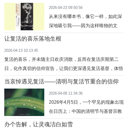
家庭解体、身份认同困惑……种种压
条可感知、可落地、有温度的路径。
2026-04-23 09:50:56
力像无形的重担压在人们心头。根据
四维实践落地，
从来没有哪本书，像它一样，如此深
世界卫生组织（WHO）2025年9月发
深地吸引我——因为这样唯独的文
布的最新数据，全球有10多亿人患有
字，更因为这样唯独的主人公。读这
精神障碍，其中焦虑症和抑郁症最为
让复活的喜乐落地生根
本书，我是这样地急切，急切到饭都
常见，约占世界人口的八分之一。这
2026-04-13 10:13:45
没咽利索就马上拿起它；又是这样地
些疾病负担沉
复活的喜乐，并未随主日欢庆消散，反而在复活庆期第二
痴迷，痴迷到半天150页，连上厕所
日，化作真切的信仰宣告，让我们更深遇见复活基督，体悟
这样的事都一再往后拖；更是这样地
天主无尽的爱。宗徒大事录中，五旬节圣神降临，伯多禄满
沉浸，沉浸到整个人好长时间所思所
当哀悼遇见复活——清明与复活节重合的信仰
含勇气宣讲真理：纳匝肋人耶稣，是天主以大能征兆印证的
省思
想所谈的都是它。这本书，就是著名
2026-04-08 11:34:36
人，祂的受难是天主预定的救赎计划，世人借恶人手将祂钉
作家华姿的著作《
2026年4月5日，一个罕见的现象出现
死，却无法拘禁祂的生命。天主以大能使祂复活
在日历上：中国的清明节与基督宗教
的复活节落在了同一天。东方民族扫
办个告解，让灵魂洁白如雪