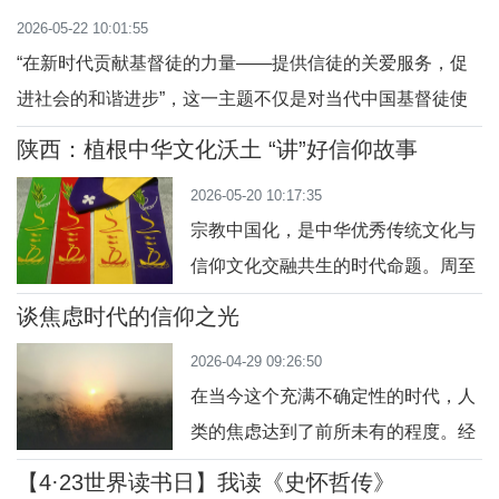
成为真天主亦真人，一个位格兼具天主性与人性（位格合
2026-05-22 10:01:55
一），此为教会钦定的信理。这一奥迹绝非偶然，而是天主
“在新时代贡献基督徒的力量——提供信徒的关爱服务，促
无限爱与智慧的彰显，其目的与四重意义，是
进社会的和谐进步”，这一主题不仅是对当代中国基督徒使
命的精准概括，更是对梵蒂冈第二届大公会议（梵二）精神
陕西：植根中华文化沃土 “讲”好信仰故事
的现实呼应。它深刻揭示了天主教信仰在当代社会的存在方
2026-05-20 10:17:35
式：信仰并非避世的遁甲，而是入世的动力。基督徒的力
宗教中国化，是中华优秀传统文化与
量，本质上是爱德的力量，它通过具体的关爱服
信仰文化交融共生的时代命题。周至
教区铺尚会本堂马均孝神父立足本
谈焦虑时代的信仰之光
土、扎根民间，从弥撒礼仪用酒、礼
2026-04-29 09:26:50
仪服饰、空间文化、圣像艺术四个维
在当今这个充满不确定性的时代，人
度，将中国传统美学、民俗文化、人
类的焦虑达到了前所未有的程度。经
文精神融入天主教信仰实践，向世界
济动荡、地缘政治冲突、环境危机、
讲述鲜活的中国宗教故事，走出了一
【4·23世界读书日】我读《史怀哲传》