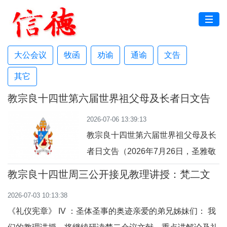
大公会议
牧函
劝谕
通谕
文告
其它
教宗良十四世第六届世界祖父母及长者日文告
及牧灵指引
2026-07-06 13:39:13
教宗良十四世第六届世界祖父母及长
者日文告（2026年7月26日，圣雅敬
及圣安纳庆日）“我永远不会忘掉
教宗良十四世周三公开接见教理讲授：梵二文
你。”（参阅：依四十九 15）亲爱的
献 III：《礼仪宪章》
2026-07-03 10:13:38
弟兄姊妹们：上主借着依撒意亚先知
《礼仪宪章》 IV ：圣体圣事的奥迹亲爱的弟兄姊妹们： 我
的口，许诺祂永远都不会忘掉我们任