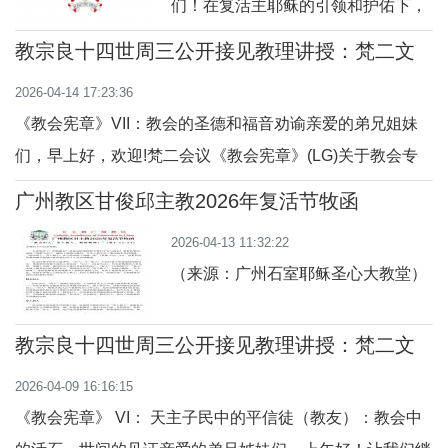
们！在复活主耶稣的引领和护佑下，
我们在这复活期第四主日——又称
教宗良十四世周三公开接见教理讲授：梵二文
为“善牧主日”—— 庆祝第63届世界圣
献II《教会宪章》
2026-04-14 17:23:36
召祈祷日。这是个恩宠满盈的契机，
《教会宪章》VII：教会的圣德和福音劝谕亲爱的弟兄姐妹
为使我们作一些反省，以理解圣召的
们，早上好，欢迎!梵二会议《教会宪章》(LG)关于教会专
深层意义并分享我们的体认：圣召乃
门用第五章一整章来阐述所有信众成圣的普遍召叫：我们每
是天主白白的赏赐，有如花朵般绽放
广州教区甘俊邱主教2026年复活节牧函
位蒙召在天主的恩宠中生活，践行美德，师法基督。根据大
于我们的心灵深处。让我们沿着耶稣
2026-04-13 11:32:22
公会议宪章，“成圣”不是少数人的特权，而是一个礼物，它
善牧所引领的途径前行，一起探索人
（来源：广州石室耶稣圣心大教堂）
要求每一位已领洗者努力追求仁爱的完美
生真正的美丽之路。
教宗良十四世周三公开接见教理讲授：梵二文
献II《教会宪章》
2026-04-09 16:16:15
《教会宪章》 VI： 天主子民中的平信徒（教友）：教会中