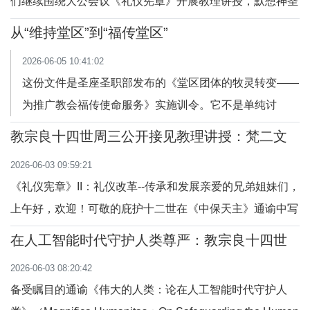
们继续围绕大公会议《礼仪宪章》开展教理讲授，默想神圣
位牧者写给牧者的肺腑之言。文告中
礼仪里三项根基要素：仪式、标记与象征。在礼仪运动宝贵
没有谈堂区发展，没有谈管理技巧，
从“维持堂区”到“福传堂区”
成果的基础上，梵二会议帮我们发现早期教会意识中及在教
也没有谈福传策略，而是邀请我们回
2026-06-05 10:41:02
父们的教导中很活跃的真理：基督徒礼仪的仪式不仅是圣事
到最根本的问
这份文件是圣座圣职部发布的《堂区团体的牧灵转变——
奥迹外在的表现、随意拼凑的礼节
为推广教会福传使命服务》实施训令。它不是单纯讨
论“如何管理堂区”，而是在回应一个更深的问题：今天的
教宗良十四世周三公开接见教理讲授：梵二文
堂区，如何重新成为“活的福传团体”？整份文件可以说是
献 III：《礼仪宪章》
2026-06-03 09:59:21
当代教会关于“堂区更新”的重要文件之一。它既有神学精
《礼仪宪章》II：礼仪改革--传承和发展亲爱的兄弟姐妹们，
神，也有实际操作层面的指导。下面用较通俗、牧灵性
上午好，欢迎！可敬的庇护十二世在《中保天主》通谕中写
道：“教会无疑是一个有生命的有机体；作为有机体，就连
在人工智能时代守护人类尊严：教宗良十四世
在神圣礼仪方面，教会也会成长、成熟、发展，使自己适应
首封通谕《伟大的人类》预先品尝
2026-06-03 08:20:42
时代的需要与环境，只要保证其教义的完整即可”（第59
备受瞩目的通谕《伟大的人类：论在人工智能时代守护人
号）。梵二会议完全遵循此原则，在《礼仪