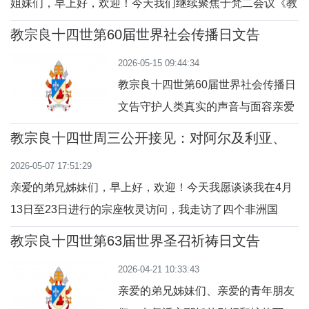
姐妹们，早上好，欢迎！今天我们继续聚焦于梵二会议《教
会宪章》第七章的内容，让我们反省教会的一个典型特征：
教宗良十四世第60届世界社会传播日文告
它的末世幅度。事实上，教会旅行在现世历史中，不断看向
（2026年）
2026-05-15 09:44:34
她的最终目标，就是天乡。这是本质的幅度，但我们常常忽
教宗良十四世第60届世界社会传播日
略或轻视这幅度，因为我们太注意眼前能
文告守护人类真实的声音与面容亲爱
的弟兄姊妹们：面容和声音是每个人
教宗良十四世周三公开接见：​对阿尔及利亚、
所独具的鲜明特征，展现了每个人独
喀麦隆、安哥拉及赤道几内亚的牧灵访问
2026-05-07 17:51:29
一无二的身份，也构成每一次人与人
亲爱的弟兄姊妹们，早上好，欢迎！今天我愿谈谈我在4月
相遇的要素。古人深谙其道。因此，
13日至23日进行的宗座牧灵访问，我走访了四个非洲国
古希腊人用“面容”（prósōpon）一词
家：阿尔及利亚、喀麦隆、安哥拉和赤道几内亚。自我作教
来定义人，其字源学上指的是目光所
教宗良十四世第63届世界圣召祈祷日文告
宗开始，我就想非洲之旅。感谢天主赐给我机会以牧者身份
（2026年4月26日）
及之处，即人的临在和关系之所在。
2026-04-21 10:33:43
成行、会晤并鼓励天主的子民；同时也愿借此行在满是冲
而拉丁文
亲爱的弟兄姊妹们、亲爱的青年朋友
突、国际法屡遭严重侵犯的历史时刻，传递和平的讯息