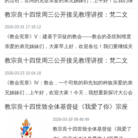
的活石，世间的见证亲爱的弟兄姊妹们，上午好！让我们继
续反思《教会宪章》给我们描述关于教会的教理讲授。今日
教宗良十四世周三公开接见教理讲授：梵二文
我们要探讨第四章，关于教友的训导。大家当铭记教宗方济
献II《教会宪章》
2026-03-31 17:18:12
各喜欢说的话：“简单来说，教友在天主子民中占绝大多
《教会宪章》V：建基于宗徒的教会——教会的圣统制维度
数，而占少数的神职人员为他们服务。”（《
亲爱的弟兄姊妹们，大家早上好，欢迎各位！我们要继续关
于梵二文献的教理讲授，解读《教会宪章》。在阐述教会作
教宗良十四世周三公开接见教理讲授：梵二文
为天主子民之后，今天我们将探讨教会的圣统制形式。天主
献II《教会宪章》
2026-03-23 10:04:18
教会建基于基督立为祂奥体的活柱石--宗徒之上，教会拥有
《教会宪章》IV：教会，一个司祭的和先知的种族亲爱的弟
为其所有成员的团结、使命和成圣而服务的圣
兄姊妹们，上午好，欢迎大家！今天，我想重新探讨大公会
议宪章《教会宪章》（LG）的第二章，该章专门论述作为
教宗良十四世致全体基督徒《我爱了你》宗座
天主子民的教会。这个默西亚民族（《教会宪章》, 9号）从
劝谕
2026-03-19 09:48:49
基督那里领受了参与司祭、先知和君王使命的职务，藉此基
教宗良十四世致全体基督徒《我爱了
督的救援使命得以实现。大公会议的神长们