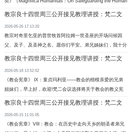
类》（Magnifica Humanitas：On Safeguarding the Human
Person in the Time of Artificial Intelligence），于5月25日
教宗良十四世周三公开接见教理讲授：梵二文
在梵蒂冈世界主教会议厅正式发布。发布会举行的同时，圣
献 III：《礼仪宪章》
2026-05-26 17:13:20
座新闻室网站全文公布了这份通谕，目前已翻译成七种语言
教宗对奇里乞亚的普世牧首阿拉姆一世圣座的开场问候因
版本。通谕整体框架分为“前
父、及子、及圣神之名。愿你们平安。弟兄姊妹们，我十分
高兴欢迎亚美尼亚宗徒教会奇里乞亚的普世牧首阿拉姆一世
教宗良十四世周三公开接见教理讲授：梵二文
圣座，及其随行的尊贵代表团。这弟兄般的访问为我们提供
献II《教会宪章》
2026-05-18 13:52:02
了重要契机，在我们两各教会迈向完全共融的进程中，强化
《教会宪章》 IX：童贞玛利亚——教会的楷模亲爱的兄弟
我们教会业已存在的合一纽带。圣座，在我们预
姐妹们，早上好，欢迎!梵二会议选择将关于教会的教义宪
章的最后一章献给童贞玛利亚(参 LG.52-69)。她"被尊为教
教宗良十四世周三公开接见教理讲授：梵二文
会中崇高且卓越的成员，是信仰和爱德上的典型和卓越模
献II《教会宪章》
2026-05-15 11:01:05
范"(LG,53)。这些话语让我们明白，玛利亚在圣神作用下如
《教会宪章》VIII：教会：在历史中走向天乡的朝圣者弟兄
何接纳并孕育降生成人的天主子