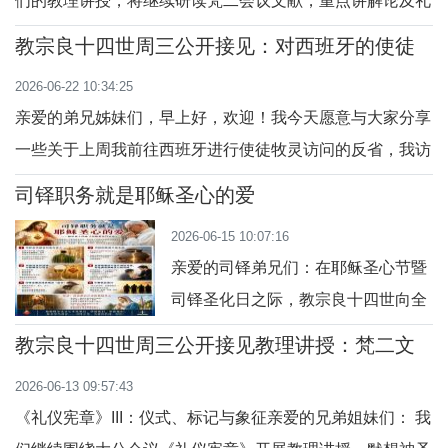
们的教理讲授，将继续研读梵二会议文献，重点讲解论及礼
何一个人。祂向我们保证，祂已将我
仪的《礼仪宪章》（SC）。圣奥斯定曾向新受洗者阐释基
们的面容刻在祂的掌心上（参阅：依
教宗良十四世周三公开接见：​对西班牙的使徒
督身体的奥迹，他引用了我们刚刚听到的圣保禄的这句经
牧灵访问的反省
四十九 16），祂对我们的爱，比母亲
2026-06-22 10:34:25
文：“现在你们是基督的身体，各自都是肢体。”（格前
对子女的爱更为
亲爱的弟兄姊妹们，早上好，欢迎！我今天愿意与大家分享
12:27）他继而说道：“你们所领受的，正是属
一些关于上周我前往西班牙进行使徒牧灵访问的反省，我访
问了马德里、巴塞罗那、蒙特塞拉特修院和加那利群岛。继
司铎职务就是耶稣圣心的爱
对非洲四国的长途访问之后，这次我置身于一个拥有古老而
2026-06-15 10:07:16
极其丰富天主教传统的欧洲国家。显而易见，在经历了重大
亲爱的司铎弟兄们：在耶稣圣心节暨
社会和文化变革的今日西班牙，教宗所到之处
司铎圣化日之际，教宗良十四世向全
世界司铎发表了一篇简短却十分深刻
教宗良十四世周三公开接见教理讲授：梵二文
的文告。读完之后，我深深感受到，
献 III：《礼仪宪章》
2026-06-13 09:57:43
这不仅是一篇关于司铎圣德的教导，
《礼仪宪章》III：仪式、标记与象征亲爱的兄弟姐妹们： 我
更像是一位父亲写给儿子的家书，一