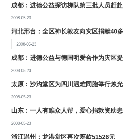
23日下午4点40分，刚刚从四川地震灾区回到石家
成都：进德公益探访梯队第三批人员赶赴
庄的进德公益副理事长、沧州（献县）教区李连贵
抗震救灾第一线
2008-05-23
主教，虽然患了感冒，而且脸色略显疲惫，但是他
河北邢台：全区神长教友向灾区捐献40多
顾不上休息，立即接受了本报的采访，谈了他此次
万元
灾区一线之行的感受和想法。李主教
2008-05-23
成都：进德公益与德国明爱合作为灾区提
供帐篷
2008-05-23
太原：沙沟堂区为四川遇难同胞举行烛光
祈祷会
2008-05-23
山东：一人有难众人帮，爱心捐款资助患
病教友
2008-05-23
浙江温州：龙港堂区再次筹款51526元