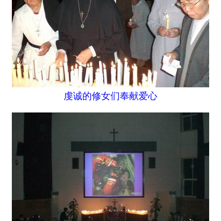
虔诚的修女们奉献爱心