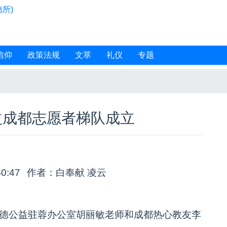
所)
信仰
政策法规
文萃
礼仪
专题
益成都志愿者梯队成立
50:47
作者：白奉献 凌云
进德公益驻蓉办公室胡丽敏老师和成都热心教友李