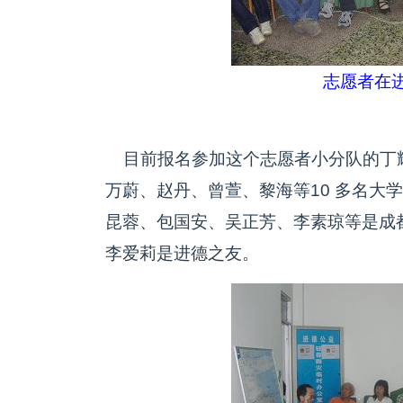
志愿者在
目前报名参加这个志愿者小分队的丁
万蔚、赵丹、曾萱、黎海等10 多名大
昆蓉、包国安、吴正芳、李素琼等是成
李爱莉是进德之友。