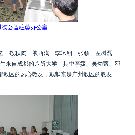
进德公益驻蓉办公室
耀、敬秋陶、熊西满、李冰钥、张领、左树磊、
学生来自成都的八所大学。其中李媛、吴幼蒂、邓
都教区的热心教友，戴献东是广州教区的教友，