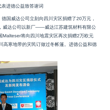
代表进德公益致答谢词
，德国威达公司立刻向四川灾区捐赠了20万元，
，威达公司以新厂——威达江苏建筑材料有限公
alteser将向四川地震灾区再次捐赠2万欧元
汶川高寒地带的灾民订做过冬帐篷。进德公益和德