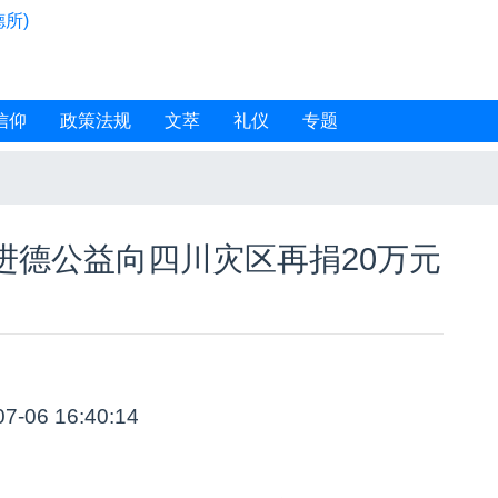
所)
信仰
政策法规
文萃
礼仪
专题
进德公益向四川灾区再捐20万元
07-06 16:40:14