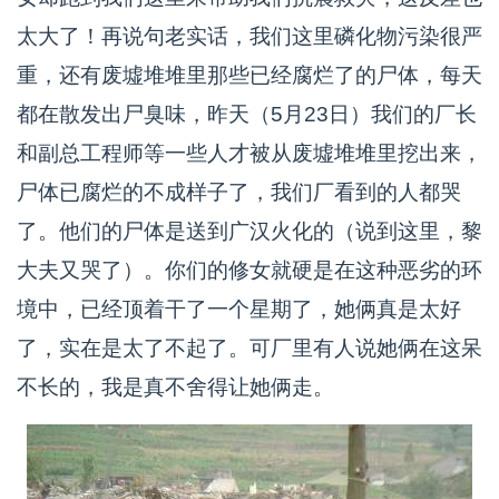
太大了！再说句老实话，我们这里磷化物污染很严
重，还有废墟堆堆里那些已经腐烂了的尸体，每天
都在散发出尸臭味，昨天（5月23日）我们的厂长
和副总工程师等一些人才被从废墟堆堆里挖出来，
尸体已腐烂的不成样子了，我们厂看到的人都哭
了。他们的尸体是送到广汉火化的（说到这里，黎
大夫又哭了）。你们的修女就硬是在这种恶劣的环
境中，已经顶着干了一个星期了，她俩真是太好
了，实在是太了不起了。可厂里有人说她俩在这呆
不长的，我是真不舍得让她俩走。