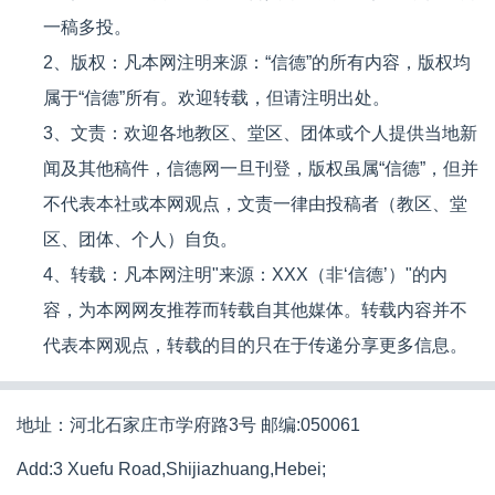
一稿多投。
2、版权：凡本网注明来源：“信德”的所有内容，版权均
属于“信德”所有。欢迎转载，但请注明出处。
3、文责：欢迎各地教区、堂区、团体或个人提供当地新
闻及其他稿件，信德网一旦刊登，版权虽属“信德”，但并
不代表本社或本网观点，文责一律由投稿者（教区、堂
区、团体、个人）自负。
4、转载：凡本网注明"来源：XXX（非‘信德’）"的内
容，为本网网友推荐而转载自其他媒体。转载内容并不
代表本网观点，转载的目的只在于传递分享更多信息。
地址：河北石家庄市学府路3号 邮编:050061
Add:3 Xuefu Road,Shijiazhuang,Hebei;