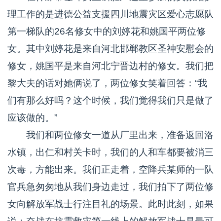
理工作的是进德公益支援四川地震灾区爱心志愿队
第一梯队的26名修女中的刘婷花和姚国平两位修
女。其中刘婷花是来自河北邯郸教区圣神安慰会的
修女，姚国平是来自河北宁晋边村的修女。我们把
黎大夫的话对她俩说了，两位修女笑着回答：“我
们有那么好吗？这个时候，我们觉得我们只是做了
应该做的。”
我们和两位修女一道从厂里出来，准备返回洛
水镇，出仁和村关卡时，我们的人和车都要被消三
次毒，方能出来。我们正走着，空降兵某师的一队
官兵急匆匆地从我们身边走过，我们拍下了两位修
女向解放军战士行注目礼的场景。此时此刻，如果