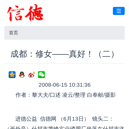
首页
成都：修女——真好！（二）
2008-06-15 10:31:36
作者：黎大夫/口述 凌云/整理 白奉献/摄影
进德公益 信德网 （6月13日） 镜头二：
（画外音）什邡市蓥峰实业磷肥厂坐落在什邡市洛