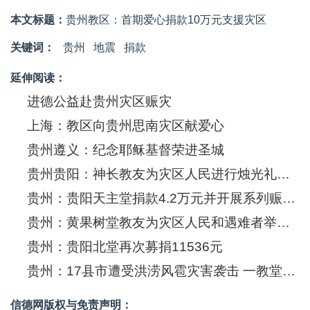
本文标题：
贵州教区：首期爱心捐款10万元支援灾区
关键词：
贵州
地震
捐款
延伸阅读：
进德公益赴贵州灾区赈灾
上海：教区向贵州思南灾区献爱心
贵州遵义：纪念耶稣基督荣进圣城
贵州贵阳：神长教友为灾区人民进行烛光礼祈祷
贵州：贵阳天主堂捐款4.2万元并开展系列赈灾活动
贵州：黄果树堂教友为灾区人民和遇难者举行“爱心奉献祈祷会”
贵州：贵阳北堂再次募捐11536元
贵州：17县市遭受洪涝风雹灾害袭击 一教堂受灾
信德网版权与免责声明：