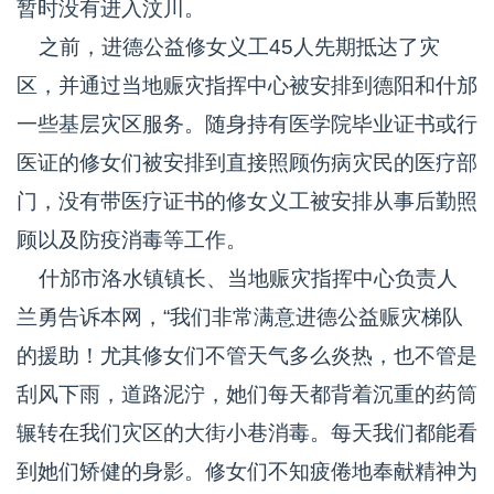
暂时没有进入汶川。
之前，进德公益修女义工45人先期抵达了灾
区，并通过当地赈灾指挥中心被安排到德阳和什邡
一些基层灾区服务。随身持有医学院毕业证书或行
医证的修女们被安排到直接照顾伤病灾民的医疗部
门，没有带医疗证书的修女义工被安排从事后勤照
顾以及防疫消毒等工作。
什邡市洛水镇镇长、当地赈灾指挥中心负责人
兰勇告诉本网，“我们非常满意进德公益赈灾梯队
的援助！尤其修女们不管天气多么炎热，也不管是
刮风下雨，道路泥泞，她们每天都背着沉重的药筒
辗转在我们灾区的大街小巷消毒。每天我们都能看
到她们矫健的身影。修女们不知疲倦地奉献精神为