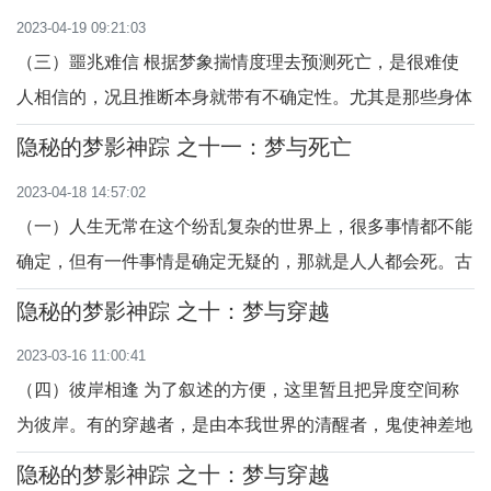
停跳、体变僵。而且这笔寿命“存款”是上主根据各人的人生
2023-04-19 09:21:03
之轭的轻重、难易和所需的工作日的长短，决定给人存款数
（三）噩兆难信 根据梦象揣情度理去预测死亡，是很难使
额的多与寡，一次性存放。无增无减也无
人相信的，况且推断本身就带有不确定性。尤其是那些身体
健康的人更是不肯相信。有的死讯是通过险恶的喜悦之情显
隐秘的梦影神踪 之十一：梦与死亡
露出来的，但受梦者乐在其中，不肯相信乐极生悲、欲仙欲
2023-04-18 14:57:02
死而一意孤行。心理学大师荣格曾为一个登山爱好者解释过
（一）人生无常在这个纷乱复杂的世界上，很多事情都不能
这样一个梦。登山者对他说：“前两天我梦见登
确定，但有一件事情是确定无疑的，那就是人人都会死。古
人将生死比喻为昼夜，说：“昼夜者，死生之道也。昼必有
隐秘的梦影神踪 之十：梦与穿越
夜，生必有死。”生与死是古往今来的人绕不过的命题。
2023-03-16 11:00:41
死，就是灵魂由此世界迁居彼世界。人的寿命是算减法，从
（四）彼岸相逢 为了叙述的方便，这里暂且把异度空间称
呱呱坠地的婴孩开始，活一天就少一天；生命在
为彼岸。有的穿越者，是由本我世界的清醒者，鬼使神差地
跨进入到别人的梦境里，看到了别人游离于肉体之外的魂
隐秘的梦影神踪 之十：梦与穿越