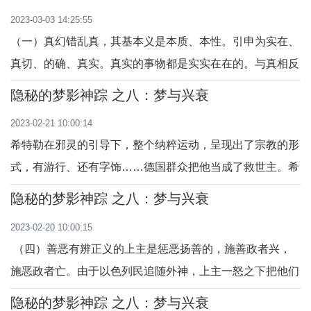
主持会考的那年，最高学府国子监有位考生，不知道其姓
2023-03-03 14:25:55
名。他白天打个盹儿，梦见自己流连徘徊于国子监门口。这
（一）真幻错乱真，其基本义是本质、本性。引申为实在、
时，有一个背着衣囊的人问他的姓氏，他就照
真切、的确、真实。真实的事物都是实实在在的。与真相反
的是幻，幻的基本意思是虚妄、虚无，如梦幻、幻化或不真
隐秘的梦影神踪 之八：梦与兴衰
实的不可思议的变化。张舜徽在《说文解字约注》里说：幻
2023-02-21 10:00:14
从反予，其本义当为欺诳。……今俗为之骗人，即幻字原
希特勒在邪灵的引导下，整个纳粹运动，呈现出了宗教的形
意。后世用为虚幻、幻灭以及诡诞、惑人，皆其
式，有游行、还有字饰……德国群众把他当成了救世主。希
特勒的随员之一库尔特·柳代凯描述希特勒的演讲时说：“立
隐秘的梦影神踪 之八：梦与兴衰
刻，我的挑剔被一扫而光。……当我听到讲话时，我不知道
2023-02-20 10:00:15
该如何描述自己心中翻起的波涛。……他的激情似乎感染了
（四）善恶有辨正义的上主是惩恶扬善的，施善政者兴，
我，我体验到宗教一样的升华……”希特勒
施恶政者亡。由于以色列民追随外神，上主一怒之下把他们
交到强盗手中，叫强盗抢劫他们。之后又把他们交给米德杨
隐秘的梦影神踪 之八：梦与兴衰