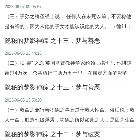
2023-06-07 09:05:57
亮的时候，梦见红衣人拿着天符下来，说上帝有诏旨，林机
（三）子孙之祸圣经上说：“任何人在未死以前，不要称他
逆旨害民，特令灭门。我就惊醒了，情
是有福的，因为从他的子女才能认识他的为人。”（德11：
30）积善之家，必有余庆，庆及子孙；同样积恶之家必有余
隐秘的梦影神踪 之十三：梦与善恶
殃，殃及子孙。子孙的吉凶祸福，与祖上为人的善恶息息相
2023-06-06 13:44:16
关。据《搜神记》载，贾充讨伐吴国时，曾驻扎在项城。一
（二）抽“柴” 之恩 英国基督教神学家约翰·卫斯理，他讲道
天，军营里贾充忽然不见了。贾充的部下周勤
超过4万次，总共旅行了两万五千里。在属灵方面的影响
力，绵延数百年，遍及全世界。在他的众多兄弟姐妹中，有
隐秘的梦影神踪 之十三：梦与善恶
许多不幸夭折，约翰·卫斯理能幸存下来，确实是神的恩典
2023-06-05 13:50:20
和美意。1709年2月9日午夜时分，卫斯理的住家突然失
（一）救命之宠行善积德之事莫过于救人性命。俗话说：救
火，全家人仓皇逃出屋后，才发现约翰·卫斯理还
人一命，胜造七级浮屠，功德之所以如此之大，是因为生命
只有一次，所谓生命至上，人命关天也！因此救人者常得神
隐秘的梦影神踪 之十二：梦与破案
恩无限，特别是在命途的关键时刻。春秋时期，晋国魏武子