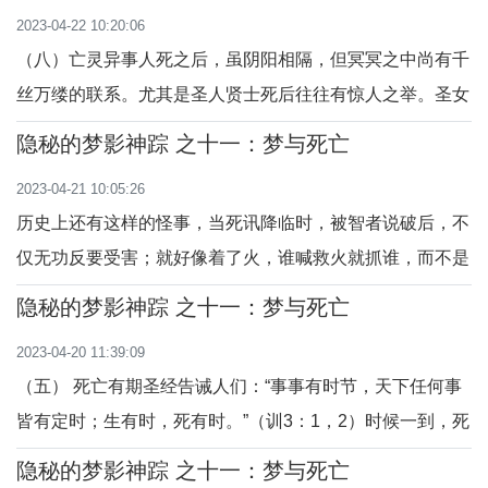
屈鬼，势必有惩恶追凶，报仇雪恨的冲动；梦又是阴阳的通
2023-04-22 10:20:06
道，怨魂通过梦的途径或别的办法与阳界联络诉冤吐恨，暴
（八）亡灵异事人死之后，虽阴阳相隔，但冥冥之中尚有千
露真相，以实现擒凶除暴的良好愿望。
丝万缕的联系。尤其是圣人贤士死后往往有惊人之举。圣女
依搦斯·蒙德波，是多明我会最伟大的圣女之一。15岁时，
隐秘的梦影神踪 之十一：梦与死亡
教宗特准破例任命她为普塞那女修院的院长。有一天圣婴耶
2023-04-21 10:05:26
稣显现给他，依搦斯获得了亲手抱圣婴的特恩。天神好几次
历史上还有这样的怪事，当死讯降临时，被智者说破后，不
送圣体给他，同院的修女常见她神魂超拔，已
仅无功反要受害；就好像着了火，谁喊救火就抓谁，而不是
去救火，这才叫真正的“祸从口出”，说实话者得实祸！有对
隐秘的梦影神踪 之十一：梦与死亡
抗死亡的痴迷者，拒不接受死亡的信息，居然将畏死的焦虑
2023-04-20 11:39:09
燥热冷血，残酷地转移到释梦的智者头上，这类权焰熏天的
（五） 死亡有期圣经告诫人们：“事事有时节，天下任何事
当政者是多么的野兽般蛮横！据《太平广记
皆有定时；生有时，死有时。”（训3：1，2）时候一到，死
神就来。不管你是谁，也不管你是否愿意，即刻鼻断气、心
隐秘的梦影神踪 之十一：梦与死亡