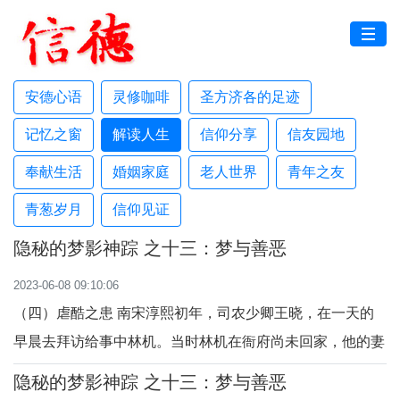
安德心语
灵修咖啡
圣方济各的足迹
记忆之窗
解读人生
信仰分享
信友园地
奉献生活
婚姻家庭
老人世界
青年之友
青葱岁月
信仰见证
隐秘的梦影神踪 之十三：梦与善恶
2023-06-08 09:10:06
（四）虐酷之患 南宋淳熙初年，司农少卿王晓，在一天的
早晨去拜访给事中林机。当时林机在衙府尚未回家，他的妻
子是王晓的侄女，见到王晓流着泪对他说：“林氏要灭门绝
隐秘的梦影神踪 之十三：梦与善恶
户了！” 王晓一听忙问到底发生了什么事？侄女说：“天快要