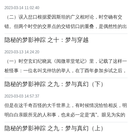
灵，在彼岸世界的活动。据《本事诗》载：唐朝宰相刘幽
2023-03-14 11:02:40
求，这位进士出身的官吏，在武周时期任朝邑县县令。有一
（二）误入岔口根据爱因斯坦的广义相对论，时空确有交
次奉命出差，办完事后带着随从晓行夜宿回转府衙，
错。但两个时空的交界点的交错切口的重叠，是偶然性的出
现在某个地方，完全是一种机缘巧合。陶渊明的《桃花源
隐秘的梦影神踪 之十：梦与穿越
记》似乎是时空交叉最早的记载，他讲述的时空岔口在山
2023-03-13 14:24:20
间。说的是一个捕鱼人，在港湾纵横，汊流交错的烟波浩渺
（一）时空玄幻纪晓岚《阅微草堂笔记》里，记载了这样一
的江上迷失了方向，这时他看到了岸边的一座小山，
桩怪事：一位名叫戈仲坊的举人，在丁酉年参加乡试之后，
晚上梦见自己来到了一个陌生的地方，恍惚之间看到一间清
隐秘的梦影神踪 之九：梦与真幻（下）
洁的厅堂，尤其引他注目的是堂上的一架玉石屏风，美轮美
2023-03-03 14:57:37
奂的屏风上写着一首绝句。醒来后他只记得其中的两
但是在这千奇百怪的大千世界上，有时候情况恰恰相反，明
句：“知是蓬莱第一仙，因何清浅几多年？”时光荏
明白白亲眼所见的人和事，也未必一定是“真”。眼见为实的
规律有时也化为幻觉。据《酉阳杂俎》）载：唐代，在柳璟
隐秘的梦影神踪 之九：梦与真幻（上）