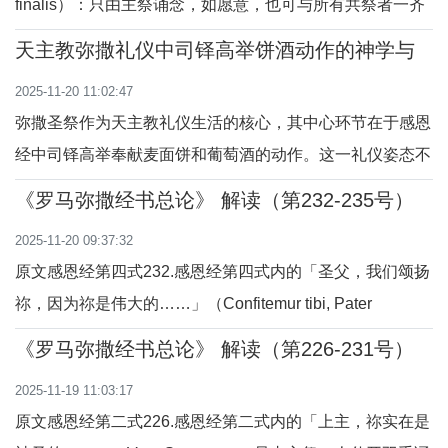
finalis）：只由主祭诵念，如愿意，也可与所有共祭者一齐
诵念或咏唱，信友则不可一起诵念或咏唱。问答解读问：什
天主教弥撒礼仪中司铎高举饼酒动作的神学与
么是「圣三颂」（Doxologia finalis）？答：「圣三颂」是
礼仪意义探析
2025-11-20 11:02:47
感恩经结束时的一段颂赞，通常用来赞美圣父、圣子与圣神
弥撒圣祭作为天主教礼仪生活的核心，其中心环节在于感恩
三位一体的伟大与光荣。它标志着感恩经
经中司铎高举奉献麦面饼和葡萄酒的动作。这一礼仪姿态不
仅蕴含丰富的神学意义，更融合了圣经传统、教会训导以及
《罗马弥撒经书总论》 解读（第232-235号）
文化适应的多重维度。本文从圣经基础、天主教教理、梵二
2025-11-20 09:37:32
文献、教父著作及中国优秀传统文化的比较角度，系统分析
原文感恩经第四式232.感恩经第四式内的「圣父，我们颂扬
饼酒奉献礼仪的神学内涵与礼仪实践，探讨其
祢，因为祢是伟大的……」（Confitemur tibi, Pater
sancte），到「使圣神在人间完成祂的事业，圣化一切」
《罗马弥撒经书总论》 解读（第226-231号）
（omnemsanctificationemcompleret）：只由主祭一人伸开
2025-11-19 11:03:17
双手诵念。问答解读问：这里提到的“感恩经第四式”是什
原文感恩经第二式226.感恩经第二式内的「上主，祢实在是
么？答：感恩经第四式是弥撒中一种较长的圣体祈