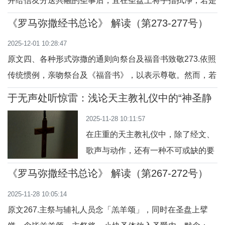
并给信友分送共融的圣事后，宜在圣盘上将手指拭净，若是
贯穿了整个救恩史与教会的发展历
需要，用水洗净。若圣盘外有圣体饼屑，亦应收拾起来。问
程。本文将探讨这一传统如何在个人
《罗马弥撒经书总论》 解读（第273-277号）
答解读问：为什么主祭的手指上若有圣体饼屑要特别注意？
与集体层面，引导人走向真正的自由
2025-12-01 10:28:47
答：因为圣体饼屑同样是圣体，是真实的基督圣体，所以必
与革新。一、圣
原文四、各种形式弥撒的通则向祭台及福音书致敬273.依照
须以最大的尊敬和小心对待，避免被忽视或掉
传统惯例，亲吻祭台及《福音书》，以表示尊敬。然而，若
这种方式与某地传统习惯或文化不合时，当地主教团征得宗
于无声处听惊雷：浅论天主教礼仪中的“神圣静
座同意后，可决定以其它方式予以取代。问答解读问：为什
默”
2025-11-28 10:11:57
么要亲吻祭台和《福音书》？答：亲吻祭台表示对基督和圣
在庄重的天主教礼仪中，除了经文、
体圣事的尊敬，因为祭台象征基督自己，是举
歌声与动作，还有一种不可或缺的要
素——静默。它并非礼仪的空白或中
《罗马弥撒经书总论》 解读（第267-272号）
断，而是一种积极的、充满张力的祈
2025-11-28 10:05:14
祷形态。这种“神圣静默”具有深刻的
原文267.主祭与辅礼人员念「羔羊颂」，同时在圣盘上擘
实在意义与丰富的象征含义，它根植