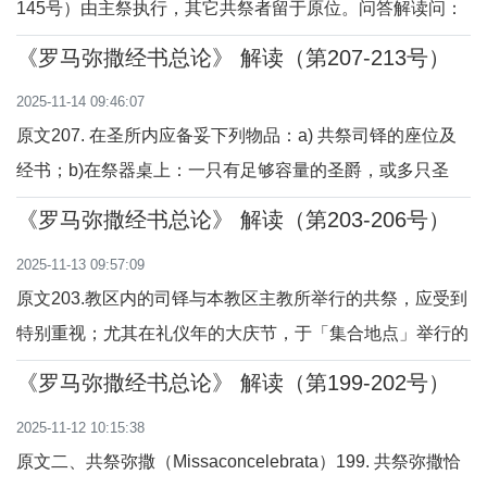
145号）由主祭执行，其它共祭者留于原位。问答解读问：
的启示，由教父们阐释，在教会训导
预备礼品部分由谁执行？答：由主祭执行，即由主祭负责将
和礼仪中得以规范，并在中国文化的
《罗马弥撒经书总论》 解读（第207-213号）
饼和酒摆放、祝福并准备好用于感恩圣祭的礼仪。问：其他
土壤中，激发出独特而深刻的共
2025-11-14 09:46:07
共祭者在预备礼品时做什么？答：其他共祭者留在原位，不
原文207. 在圣所内应备妥下列物品：a) 共祭司铎的座位及
参与预备礼品的动作，以保持礼仪秩序和集
经书；b)在祭器桌上：一只有足够容量的圣爵，或多只圣
爵。问答解读问：在圣所内需要准备哪些物品？答：首先，
《罗马弥撒经书总论》 解读（第203-206号）
要为共祭司铎准备好座位和经书；其次，在祭器桌上，要准
2025-11-13 09:57:09
备至少一只容量足够的圣爵，必要时可准备多只。问：为什
原文203.教区内的司铎与本教区主教所举行的共祭，应受到
么要为共祭司铎准备座位和经书？答
特别重视；尤其在礼仪年的大庆节，于「集合地点」举行的
弥撒（Missa stationalis）、祝圣教区新主教，或其助理，
《罗马弥撒经书总论》 解读（第199-202号）
或辅理主教的弥撒、「祝圣圣油」弥撒、圣周四晚间「主的
2025-11-12 10:15:38
晚餐」弥撒、本地开教圣人或教区主保圣人弥撒、主教晋牧
原文二、共祭弥撒（Missaconcelebrata）199. 共祭弥撒恰
纪念弥撒、以及教区会议或主教牧灵视察期