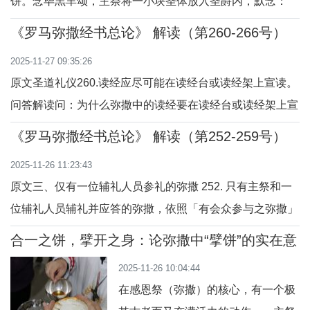
饼。念毕羔羊颂，主祭将一小块圣体放入圣爵内，默念：
于圣经的启示，被教父们所珍视，由
「愿我们的主耶稣基督圣体圣血的搀合……」。问答解读
梵二精神所重申，被弥撒经书总论所
《罗马弥撒经书总论》 解读（第260-266号）
问：「羔羊颂」是什么？答：「羔羊颂」就是我们熟悉的祈
倡导，并在中国文化的智慧中能找到
2025-11-27 09:35:26
祷——「除免世罪的天主羔羊，求祢垂怜我们……」。它提
深远的共鸣
原文圣道礼仪260.读经应尽可能在读经台或读经架上宣读。
醒我们，耶稣就是为世人牺牲的羔羊，藉着祂的牺牲
问答解读问：为什么弥撒中的读经要在读经台或读经架上宣
读？答：这是为了让读经的姿势庄重、整齐，也让会众容易
《罗马弥撒经书总论》 解读（第252-259号）
看见经文，听得清楚，突出读经的重要性。问：读经台和读
2025-11-26 11:23:43
经架有什么象征意义吗？答：它们象征天主的话语被尊崇地
原文三、仅有一位辅礼人员参礼的弥撒 252. 只有主祭和一
宣讲出来，是教会将圣言传给信友的地方。问
位辅礼人员辅礼并应答的弥撒，依照「有会众参与之弥撒」
礼规举行（参看120-169号）。辅礼人员斟酌情形，诵念会
合一之饼，擘开之身：论弥撒中“擘饼”的实在意
众的应答部分。问答解读问：当弥撒只有主祭和一位辅礼人
义与象征含义
2025-11-26 10:04:44
员辅礼时，应如何举行？答：即便只有主祭和一位辅礼人
在感恩祭（弥撒）的核心，有一个极
员，也要依照「有会众参与之弥撒」的