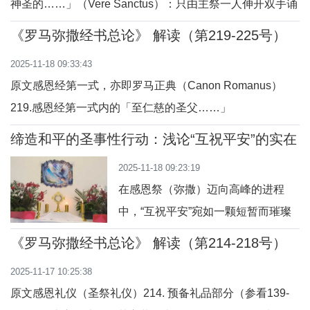
神圣的……」（Vere Sanctus）：只由主祭一人伸开双手诵
念。问答解读问：在感恩经第二式中，「上主，祢实在是神
《罗马弥撒经书总论》 解读（第219-225号）
圣的……」是谁诵念的？答：这句话只由主祭一人伸开双手
2025-11-18 09:33:43
诵念。问：为什么只有主祭来诵念？答：因为主祭是全体在
原文感恩经第一式，亦即罗马正典（Canon Romanus）
弥撒中代表基督行事的人，他的祈祷表达的
219.感恩经第一式内的「至仁慈的圣父……」
（Teigitur）：只由主祭一人伸开双手诵念。问答解读问：
缔造和平的圣事性行动：浅论“互祝平安”的实在
「至仁慈的圣父……」这一段由谁诵念？答：这一段经文只
意义与象征含义
2025-11-18 09:23:19
由主祭一人诵念，并且在诵念时伸开双手。问：为什么只有
在感恩祭（弥撒）迈向高峰的进程
主祭诵念这段经文？答：主祭在弥撒中是祭献的主要执行
中，“互祝平安”宛如一颗短暂而璀璨
者，
的宝石，镶嵌于圣道礼仪与圣祭礼仪
《罗马弥撒经书总论》 解读（第214-218号）
之间。这一看似简单的相互致意，实
2025-11-17 10:25:38
则是一个深邃的圣事性行动，浓缩了
原文感恩礼仪（圣祭礼仪）214. 预备礼品部分（参看139-
基督福音的核心信息。它根植于圣经