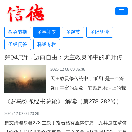
教会节期
圣事礼仪
圣诞节
圣经研读
圣经问答
释经专栏
穿越旷野，迈向自由：天主教灵修中的旷野传
统
2025-12-08 09:35:38
天主教灵修传统中，“旷野”是一个深
邃而丰富的意象。它既是地理上的荒
漠，也是灵魂接受考验、寻求天主的
《罗马弥撒经书总论》 解读（第278-282号）
心灵境域。从以色列人在西奈的漂
2025-12-02 08:20:29
流，到耶稣在旷野的试探，从洗者若
原文清理祭器278.主祭手指若粘有圣体饼屑，尤其是在擘饼
翰的呼声到隐修士的退隐，旷野灵修