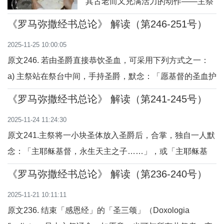
其古老而又充满活力的动作——主祭
将祝圣后的面饼擘开。这“擘饼”礼，
《罗马弥撒经书总论》 解读（第246-251号）
远非一个仅为分发的实用步骤，而是
2025-11-25 10:00:05
整个感恩祭奥迹的浓缩表达。它是一
原文246. 若由圣爵直接恭饮圣血，可采用下列方式之一：
个满载救恩史信息的神圣奥迹行动，
a) 主祭站在祭台中间，手持圣爵，默念：「愿基督的圣血护
深刻地揭示了基督牺牲、教会合一与
佑我得到永生。」并恭领圣血少许；然后，将圣爵递给执事
神圣共融的奥迹。从圣经的记载到教
《罗马弥撒经书总论》 解读（第241-245号）
或共祭者，再去给信友分送共融的圣事（参看160-162
父的阐释，从礼仪的演变到中国文化
2025-11-24 11:24:30
号）。共祭者一个一个地，若用两只圣爵，则两个两个地，
的共鸣，擘
原文241.主祭将一小块圣体放入圣爵后，合掌，独自一人默
走到祭台，行单膝下跪礼，恭领圣血及揩
念：「主耶稣基督，永生天主之子……」，或「主耶稣基
督，愿我领受了祢的圣体圣血……」。问答解读问：主祭在
《罗马弥撒经书总论》 解读（第236-240号）
将圣体放入圣爵后要做什么？答：主祭合掌，独自一人默念
2025-11-21 10:11:11
祷文，如「主耶稣基督，永生天主之子……」，或「主耶稣
原文236. 结束「感恩经」的「圣三颂」（Doxologia
基督，愿我领受了祢的圣体圣血……」。问：为