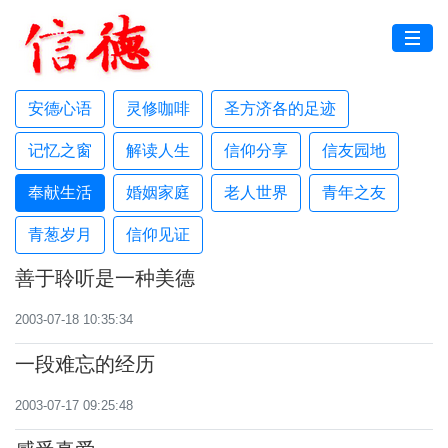
安德心语
灵修咖啡
圣方济各的足迹
记忆之窗
解读人生
信仰分享
信友园地
奉献生活
婚姻家庭
老人世界
青年之友
青葱岁月
信仰见证
善于聆听是一种美德
2003-07-18 10:35:34
一段难忘的经历
2003-07-17 09:25:48