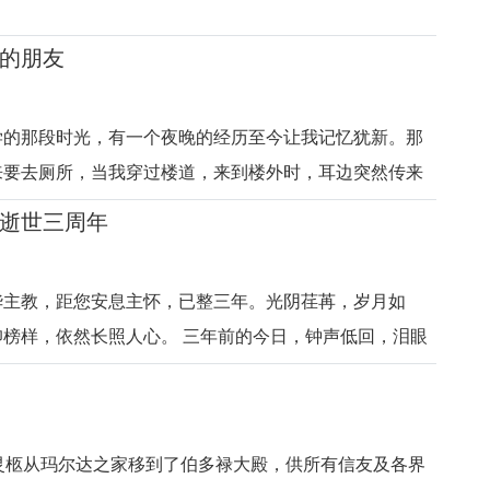
开我们。这些冰冷的数字，包括其在世做司铎的时长，
的朋友
让人感慨万千！也令人唏嘘不已！更让我们大家心疼！
希望这组最新统计数字对大家都有所启发，提醒每一个
人注意并重视安全、
学的那段时光，有一个夜晚的经历至今让我记忆犹新。那
来要去厕所，当我穿过楼道，来到楼外时，耳边突然传来
华健的《朋友》。歌声来自对面楼上，那是一个喝醉的人
逝世三周年
啊，朋友……”我站在那里静静地听着，心中不禁生出许多
稣是我们的朋友，
华主教，距您安息主怀，已整三年。光阴荏苒，岁月如
榜样，依然长照人心。 三年前的今日，钟声低回，泪眼
在主的恩手，心虽哀痛，却信主的慈爱与应许不变。 您
仁爱牧群，以真理立教，在讲台上传道，在暗处行善，是
徒的牧人。
灵柩从玛尔达之家移到了伯多禄大殿，供所有信友及各界