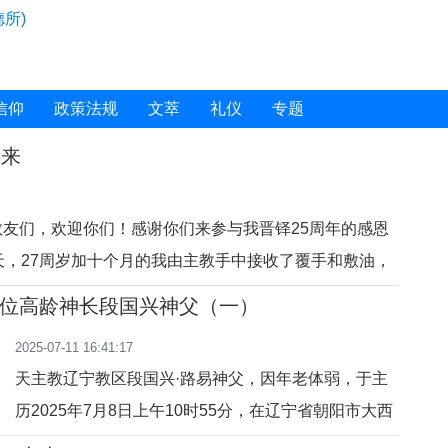
所)
信仰
政策法规
文萃
礼仪
专题
走来
友们，欢迎你们！感谢你们来参与我晋铎25周年的感恩
天，27周岁加十个月的我由主教手中接收了覆手和敷油，
圣的典礼中没有家属，没有教区代表，使我有点小小的失
位高龄神长段国兴神父（一）
所冲淡。那天和我一起领受铎职的还有我的同班同学河北
2025-07-11 16:41:17
90年12月份我进入修
天主教辽宁教区段国兴·路易神父，因年老体弱，于主
历2025年7月8日上午10时55分，在辽宁省朝阳市大西
山堂区养老院安息主怀，享耆寿96岁，铎职39载。7月