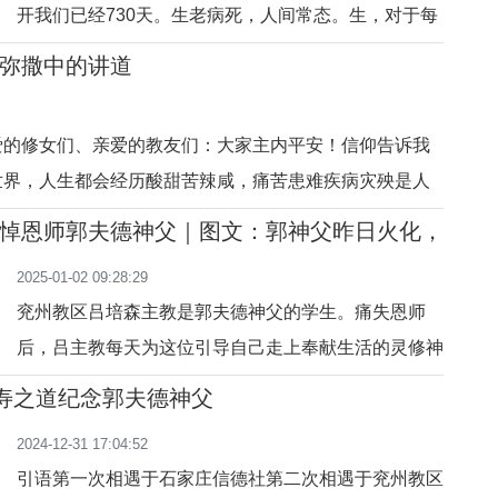
开我们已经730天。生老病死，人间常态。生，对于每
在四奶奶
一个人来说无法确定，老是自然规律，病是每一个人必
弥撒中的讲道
经之路，死是一个人现世生命的终结，但对于基督徒来
说，死亡并非是生命的终结，乃是一种改变。兰神父的
爱的修女们、亲爱的教友们：大家主内平安！信仰告诉我
一生是平凡而伟大的一生，他用尽毕生的精力见证了度
世界，人生都会经历酸甜苦辣咸，痛苦患难疾病灾殃是人
奉献生活的意
寿，经历的困苦艰难越多，这是不争的事实。在一个世纪
悼恩师郭夫德神父｜图文：郭神父昨日火化，
这样一位老人，他以自己的一生为笔，以岁月为墨，书写
2025-01-02 09:28:29
的美丽人生。他就是我
兖州教区吕培森主教是郭夫德神父的学生。痛失恩师
后，吕主教每天为这位引导自己走上奉献生活的灵修神
师举祭祈祷。在昨日为百岁郭神父主持举行了追思火化
长寿之道纪念郭夫德神父
礼仪后，吕主教连夜撰文（见下）哀悼恩师。哀悼先辈
2024-12-31 17:04:52
郭夫德神父吕培森彻夜无眠思郭铎，坐卧难寝挥笔拙。
引语第一次相遇于石家庄信德社第二次相遇于兖州教区
痛失父辈忘年交，心刻诗句忆先哲。耶稣忠仆郭夫德，