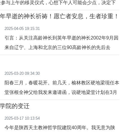
去参与上午的移灵仪式，心想下午人可能会少点，决定下
大殿去瞻仰教宗遗容，见教宗最后一面。我到达伯多禄广场
年早逝的神长祈祷！愿亡者安息，生者珍重！
海，顺着广场，去瞻仰的队伍排列成半圆形，人潮向前慢
2025-04-05 19:15:31
原来我想错了，下午的
引言：从关注高龄神长到英年早逝的神长2002年9月因
来自辽宁、上海和北京的三位90高龄神长的先后去
世，促使我们开始关注1949年10月1日前出生的神长群
体的健康状况，同时我们也注意到“高龄神长的相继离
2025-03-20 09:34:30
世标志着中国教会一个时代的结束”。从2002年9月底
阳春三月，春暖花开。前几天，榆林教区硬地梁现任本
至2025年1月，我们送别了多位老年和高龄神长，
堂张根全神父给我发来邀请函，说硬地梁堂计划在3月
19日大圣若瑟瞻礼，举行祝圣圣堂与两位修女高慧慧
学院的变迁
和王小利发终身愿仪式，邀请我参与。双喜临门，我远
2025-03-17 10:13:54
在万里之外，客观原因，无法参与。3月19日我在朋友
今年是陕西天主教神哲学院建院40周年。我无意为陕
圈看到祝圣圣堂及两位修女发愿的盛况，在网上参与了