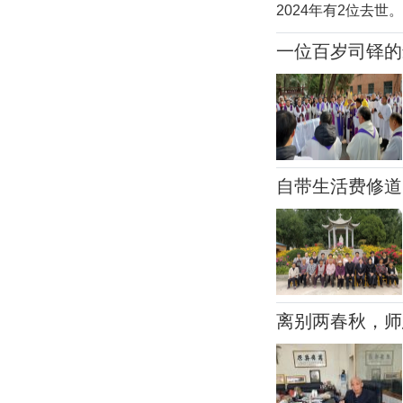
2024年有2位去
父（1929.8.25
一位百岁司铎的
父（1920.2.1—
真情分享｜神长
主教（1929—）举
自带生活费修道
离别两春秋，师