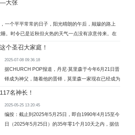
—大张
10日早6点30分，段神父的殡葬弥撒及告别礼在大西山
堂区举行，礼仪由辽宁教区裴军民主教主礼，大连堂区
月天，一个平平常常的日子，阳光晴朗的午后，颠簸的路上
本堂刘占富神父主持告别礼；修女会总神师郭景成神父
欲睡。时令已是近秋但火热的天气一点没有凉意传来。在
致悼词，教区逾四
没有什么紧要事，人们宁愿一整天足不出户。因此，梨园
这个圣召大家庭！
是很少，一个大男孩同一个小朋友半蹲在地上，只见他左
2025-07-08 09:36:18
，大拇指对着溜溜子就弹
据CHURCH POP报道，丹尼·莫里森于今年6月21日晋
铎成为神父，随着他的晋铎，莫里森一家现在已经成为
有三位神父和一位修女的圣召家庭。现在，让我们看看
117名神长！
这个圣召大家庭吧！从左至右：詹姆斯神父、丹尼神
2025-05-25 13:20:45
父、玛丽·索菲亚修女和尼古拉神父莫里森夫妇育有七
编按：截止到2025年5月25日，即自1990年4月15至今
个子女，他们从不走极端，既不对子女喋喋不休，对他
日（2025年5月25日）的35年零1个月10天之内，据信
们未来的
德所不完全统计，已经有115位英年早逝的神长先后离