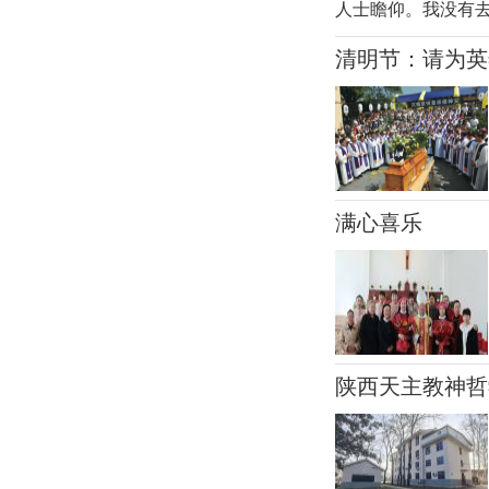
人士瞻仰。我没有
午4点前往伯多禄
清明节：请为英
后，才发现人山人
慢一步一步移动。
满心喜乐
陕西天主教神哲