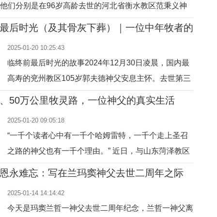
世。他们分别是在96岁高龄去世的河北省衡水教区范秉义神
会的事实。”献
—2024.12.3）和在105岁高龄去世的山东省兖州教区郭夫德神
最后时光（及其骨灰下葬）｜一位中年牧者的
2024.12.30）。因天津教区于2024年夏为96岁高龄的石鸿祯
老龄化挑战
2025-01-20 10:25:43
行了就职仪式，这样194
临终前最后时光的故事2024年12月30日凌晨，国内最
高寿的兖州教区105岁郭夫德神父安息主怀。去世第三
天（2025年1月1日）郭神父的遗体被火化，次日骨灰
、50万公里牧灵路，一位神父的真实生活
下葬。郭夫德神父去世前后、守灵及安葬期间，处于悲
2025-01-20 09:05:18
伤中的兖州教区神长教友因忙于其葬礼而没顾上整理老
“一千个读者心中有一千个哈姆雷特，一千个走上圣召
神父临终前的情况。当时，我们协助兖州教区首先关注
之路的神父也有一千个理由。” 近日，与山东菏泽教区
了这位百岁前辈司铎
的纪德付神父谈到了圣召及神父的生活和工作，深深为
恩永难忘：写在兰玛窦神父去世二周年之际
其质朴的信念和热忱的服务所感动，记录下来与大家分
2025-01-14 14:14:42
享。纪德付神父与教友们一、圣召是宝贵的恩宠1988
今天是玛窦兰哲一神父去世二周年纪念，兰哲一神父离
年的春天，似乎注定是一个不平凡的季节。母亲焦道芝