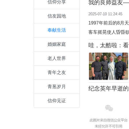
我的良师益友—
信仰分享
2025-07-10 11:24:45
信友园地
1997年前后的8
奉献生活
客车摇晃使人昏昏
这样日子里，如果
婚姻家庭
哇，太酷啦：看
的前面院子里人也
老人世界
手后扬，右手触地
青年之友
青葱岁月
纪念英年早逝的
信仰见证