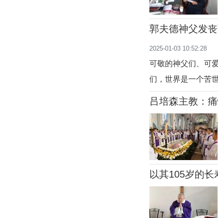
郭夫德神父发丧
2025-01-03 10:52:28
可敬的神父们、可
们，世界是一个苦
生的点缀，人越长
吕培森主教：痛
人生的长河中，有
今日下葬
着无私奉献和博爱
以其105岁的