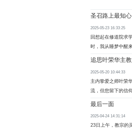
圣召路上最知心
2025-05-23 16:33:25
回想起在修道院求
时，我从睡梦中醒
一阵歌声，正是周
追思叶荣华主教
在高声吟唱：“朋友
2025-05-20 10:44:33
感慨。我们常说耶
主内挚爱之师叶荣
流，但您留下的信仰
婆娑，我们将您托付
最后一面
一生献身圣工，以
2025-04-24 14:31:14
教会的灯塔，是信
23日上午，教宗的