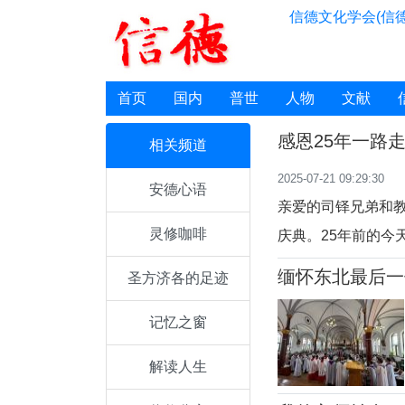
信德文化学会(信德
首页
国内
普世
人物
文献
感恩25年一路
相关频道
2025-07-21 09:29:30
安德心语
亲爱的司铎兄弟和教
灵修咖啡
庆典。25年前的今
被祝圣为神父。祝
缅怀东北最后一
圣方济各的足迹
落，但它却被喜乐
籍的庞若瑟修士。19
记忆之窗
解读人生