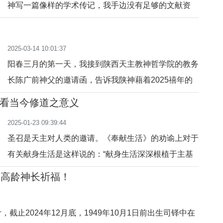
神写一篇像样的学术传记，我手边没有足够的文献资
这一盛大活动，分
料。我相信会有研究教会历史的大学者有一天会做这方
面的学术研究。我想利用周末闲暇的时光，轻松愉快地
2025-03-14 10:01:37
为陕神写篇随笔散文，把我所见所闻，生命中经历的陕
阳春三月的第一天，我接到陕西天主教神哲学院的教务
神，写下来，为陕神“长大”的历史，做个见证。陕神从
长陈广前神父的邀请函，告诉我陕神藉着2025禧年的
改革开放建院后
喜气，计划在下半年举办陕神建院40周年庆典，希望
看当今修道之意义
我能够提供一些昔日陕神的图片资料，並能够写篇庆贺
2025-01-23 09:39:44
文章。我毫不犹豫地答应了我的老同学陈神父的要求。
圣召是天主对人类的邀请。《奉献生活》的劝谕上对于
我想借此机会，也把自己在陕神23年的工作小结一
有关献身生活是这样说的：“献身生活深深根植于主基
下。所有的成败得失，
督的表率与训诲，是天父经由圣神赏赐教会的一份礼
和高龄神长祈福！
物。”奉献生活是天主的恩赐，也是一份天主对人类极
大的礼物。“献身生活遍及普世，并作福音性的见证，
截止2024年12月底，1949年10月1日前出生司铎中在
充分说明它不是边缘性或孤立性的，而是影响着整个教