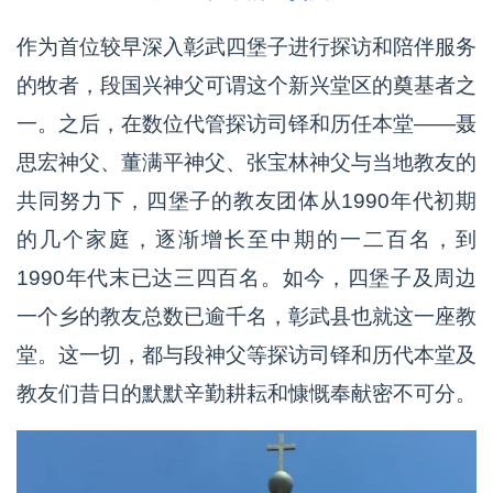
作为首位较早深入彰武四堡子进行探访和陪伴服务
的牧者，段国兴神父可谓这个新兴堂区的奠基者之
一。之后，在数位代管探访司铎和历任本堂——聂
思宏神父、董满平神父、张宝林神父与当地教友的
共同努力下，四堡子的教友团体从1990年代初期
的几个家庭，逐渐增长至中期的一二百名，到
1990年代末已达三四百名。如今，四堡子及周边
一个乡的教友总数已逾千名，彰武县也就这一座教
堂。这一切，都与段神父等探访司铎和历代本堂及
教友们昔日的默默辛勤耕耘和慷慨奉献密不可分。