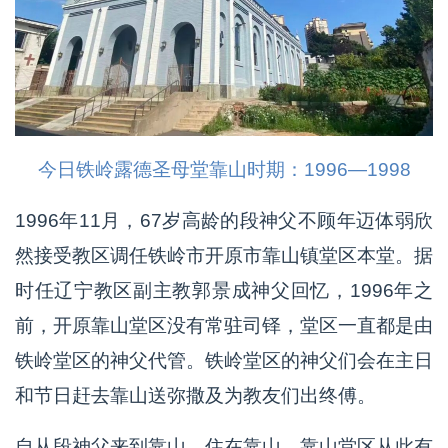
今日铁岭露德圣母堂靠山时期：1996—1998
1996年11月，67岁高龄的段神父不顾年迈体弱欣
然接受教区调任铁岭市开原市靠山镇堂区本堂。据
时任辽宁教区副主教郭景成神父回忆，1996年之
前，开原靠山堂区没有常驻司铎，堂区一直都是由
铁岭堂区的神父代管。铁岭堂区的神父们会在主日
和节日赶去靠山送弥撒及为教友们出终傅。
自从段神父来到靠山，住在靠山，靠山堂区从此有