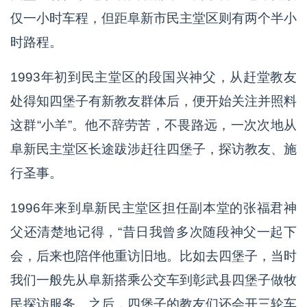
仅一小时车程，但距阜新市民主堂区则有两个半小
时路程。
1993年初到民主堂区的段国兴神父，从赶堂教友
处得知四堡子有新教友群体后，便开始关注并照料
这群“小羊”。他不辞劳苦，不畏路远，一次次地从
阜新民主堂区长途跋涉赶往四堡子，探访教友、施
行圣事。
1996年来到阜新民主堂区担任副本堂的张福君神
父还清楚地记得，“昔日我曾多次随段神父一起下
会，后来也陪伴他重访旧地。比如去四堡子，当时
我们一般先从阜新搭乘公交车到彰武县四堡子做牧
民探访服务。之后，四堡子的教友们还会开三轮车