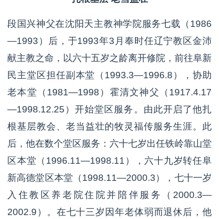
段国兴神父在沈阳天主教神学院服务七载（1986
—1993）后，于1993年3月奉时任辽宁教区金沛
献主教之命，以六十五岁之龄离开修院，前往阜新
民主堂区担任副本堂（1993.3—1996.8），协助
老本堂（1981—1998）霍清文神父（1917.4.17
—1998.12.25）开始堂区服务。由此开启了他扎
根基层教会、老当益壮的牧灵福传服务生涯。此
后，他在数个堂区服务：六十七岁出任铁岭靠山堂
区本堂（1996.11—1998.11），六十九岁转任阜
新高德堂区本堂（1998.11—2000.3），七十一岁
入住教区养老院住院并陪伴服务（2000.3—
2002.9）。在七十三岁因年老体弱而退休后，他