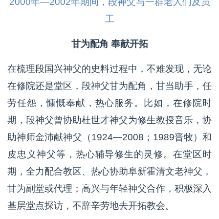
2000年—2002年期间，段神父与一群老人们及员
工
甘为配角 奉献开拓
在梳理段国兴神父的史料过程中，不难发现，无论
在修院还是堂区，段神父甘为配角，甘当助手，任
劳任怨，慷慨奉献，热心服务。比如，在修院时
期，段神父曾协助杜世才神父为修生教授音乐，协
助神师金沛献神父（1924—2008；1989晋牧）和
皮忠义神父等，热心辅导修生的灵修。在堂区时
期，全力配合教区、热心协助阜新霍清文老神父，
甘为副堂或代理；高兴与年轻神父合作，积极深入
基层堂点探访，不辞辛劳地去开拓教会。