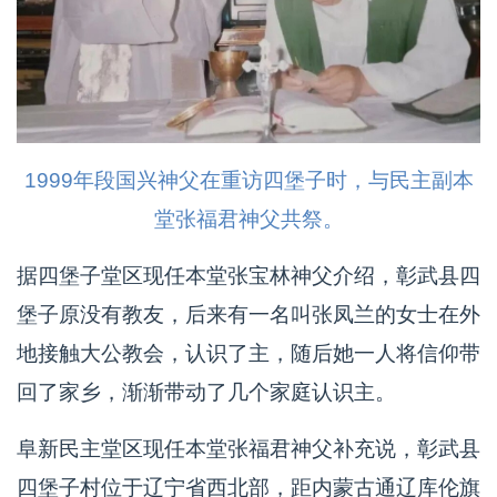
1999年段国兴神父在重访四堡子时，与民主副本
堂张福君神父共祭。
据四堡子堂区现任本堂张宝林神父介绍，彰武县四
堡子原没有教友，后来有一名叫张凤兰的女士在外
地接触大公教会，认识了主，随后她一人将信仰带
回了家乡，渐渐带动了几个家庭认识主。
阜新民主堂区现任本堂张福君神父补充说，彰武县
四堡子村位于辽宁省西北部，距内蒙古通辽库伦旗