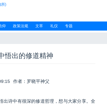
所)
信仰
政策法规
文萃
礼仪
专题
中悟出的修道精神
09:15
作者：罗晓平神父
悟出诗中有很深的修道哲理，想与大家分享。全