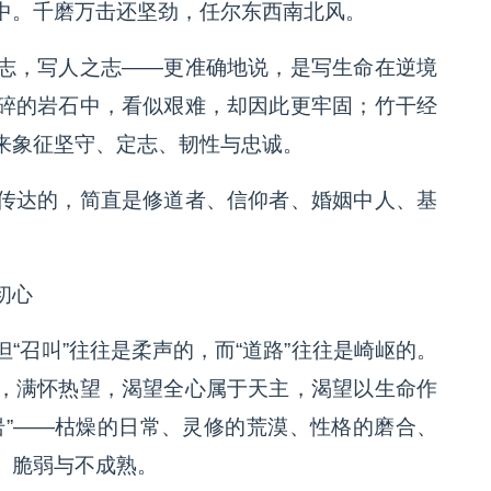
中。千磨万击还坚劲，任尔东西南北风。
志，写人之志——更准确地说，是写生命在逆境
碎的岩石中，看似艰难，却因此更牢固；竹干经
来象征坚守、定志、韧性与忠诚。
传达的，简直是修道者、信仰者、婚姻中人、基
初心
“召叫”往往是柔声的，而“道路”往往是崎岖的。
，满怀热望，渴望全心属于天主，渴望以生命作
岩”——枯燥的日常、灵修的荒漠、性格的磨合、
、脆弱与不成熟。