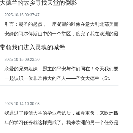
大德兰的故乡寻找天堂的倒影
拉坐大巴车，车程大约两个小时。我们到达时，已经过
2025-10-15 09:37:47
了正午，圣堂工作人员开始午餐及午休，工作人员告诉
引言：朝圣的起点，一座凝望的雕像在意大利北部美丽
我们，下午四点才对外开放。我们三位只好先去附近的
安静的阿尔俾斯山中的一个堂区，度完了我在欧洲的最
塞哥维亚古城中
后一个没有任何学业负担的暑假，就踏上了这个暑假最
带领我们进入灵魂的城堡
后的一个活动行程，去葡萄牙里斯本参加欧洲中国学者
2025-10-15 09:23:30
的一个研讨会。三天的研讨会结束后，就与事先约定好
亲爱的兄弟姐妹，愿主的平安与你们同在！今天我们要
的两位好友踏上了去西班牙的禧年朝圣之旅。去西班牙
一起认识一位非常伟大的圣人——圣女大德兰（St.
的第一个朝圣
Teresa de Jesús），她是天主教灵修传统中最重要的
导师之一，也是一位教会圣师。她教我们如何在祈祷中
2025-10-14 10:30:03
真正遇见天主。一、她是谁？圣女大德兰出生在西班牙
我通过了传信大学的毕业考试后，如释重负，来欧洲四
亚维拉城，公元1515年。她的父母信仰深厚，从小就
年的学习任务就这样完成了。我来欧洲的另一个任务是
教导她爱天主。
朝圣，希望能够在学习以外的时间，去欧洲一些大的朝