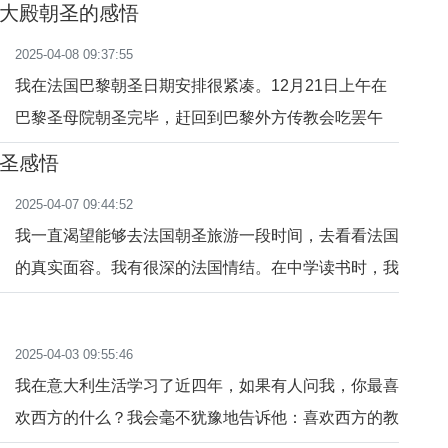
大殿朝圣的感悟
过，而我们的内心满是期待，一场意义非凡的旅程即将
2025-04-08 09:37:55
拉开帷幕。上午10时，我们抵达梅关古道，这里，便
我在法国巴黎朝圣日期安排很紧凑。12月21日上午在
是利玛窦神父曾经涉足之地 。当我们的双脚踏上这条
巴黎圣母院朝圣完毕，赶回到巴黎外方传教会吃罢午
蜿蜒的石板路，
餐，午休片刻，就计划下午去巴黎圣心大教堂朝圣。初
圣感悟
次来巴黎，巴黎的热心教友彭晓明帮助我设计好朝圣日
2025-04-07 09:44:52
程，帮助我买了一张地铁卡，我就独自闯巴黎了。在巴
我一直渴望能够去法国朝圣旅游一段时间，去看看法国
黎读博士的四川刘薇佳姐妹，本来希望陪我下午去圣心
的真实面容。我有很深的法国情结。在中学读书时，我
大教堂，但是我怕
是位法国小说迷，法国雨果、巴尔扎克、福楼拜、罗
曼・罗兰等几位大作家的文学作品几乎都阅读过。后来
2025-04-03 09:55:46
在上海佘山修院读书时，选修的外语是法语，读了四年
我在意大利生活学习了近四年，如果有人问我，你最喜
法语。在书本上，算是对法国的方方面面，知道的相当
欢西方的什么？我会毫不犹豫地告诉他：喜欢西方的教
多了。到欧洲后