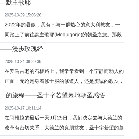
—默主歌耶
约两周时间。2024年圣诞假期，我选择去了法国各地
2025-10-29 15:06:26
朝圣。我住在巴黎外方传教会，感谢这里的院长方神父
2022年的暑假，我有幸与一群热心的意大利教友，一
接纳了我，我也衷心感谢爱德修女为我出的这个住在巴
同踏上了前往默主歌耶(Medjugorje)的朝圣之旅。那段
黎外方传教会的好
为期七天的旅程，至今仍在我的记忆中熠熠生辉，成为
——漫步玫瑰经
我灵修道路上一个不可磨灭的印记。我们7位，开了两
2025-10-24 09:39:39
辆小车，清晨从罗马出发，横穿整个亚平宁半岛，傍晚
在罗马古老的石板路上，我常常看到一个宁静而动人的
时，到达了亚德里亚海边的大港口安格拉（Ancora）,
画面：无论是身着修士服的修道人，还是虔诚的教友，
然后，小车和人
他们都在行走中手持念珠，默念玫瑰经。这不仅是一道
一的旅程——圣十字若望墓地朝圣感悟
独特的风景，更揭示了一种深刻的智慧——将行走与祈
2025-10-17 10:11:14
祷相结合，能为我们的身心灵带来不可估量的益处。这
在阿维拉的最后一天9月25日，我们决定去与大德兰的
是一种动中的默想，是身体与灵魂的和谐共舞，引领我
改革有密切关系，大德兰的良朋益友，圣十字若望的墓
们走向更健康
地朝圣。他安葬在塞哥维亚（segovia）古城，从阿维