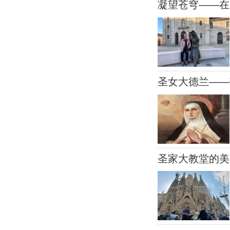
凝望苍穹——在
圣女大德兰——
圣家大教堂的美