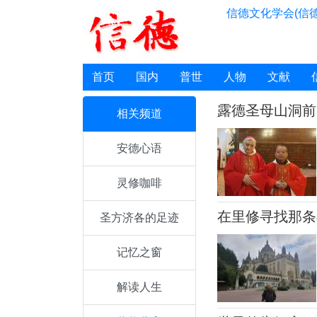
信德文化学会(信德
首页
国内
普世
人物
文献
露德圣母山洞前
相关频道
安德心语
灵修咖啡
在里修寻找那条
圣方济各的足迹
记忆之窗
解读人生