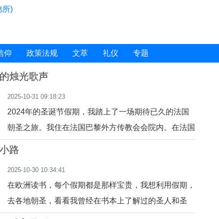
所)
信仰
政策法规
文萃
礼仪
专题
的烛光歌声
2025-10-31 09:18:23
2024年的圣诞节假期，我踏上了一场期待已久的法国
朝圣之旅。我住在法国巴黎外方传教会会院内。在法国
众多的朝圣地中，我也特别选择了心中最渴望的地方
小路
——露德圣母朝圣地。我从巴黎出发，坐了一晚上火
2025-10-30 10:34:41
车，到达了露德。我在这里住了两天一夜。长久以来，
在欧洲读书，每个假期都是那样宝贵，我想利用假期，
我一直梦想着能亲临这个圣母显现的奇迹之地，感受那
去各地朝圣，看看我曾经在书本上了解过的圣人和圣
份源于天乡的慈爱与
地。在欧洲，有圣诞假期，有点像我们中国的寒假，大