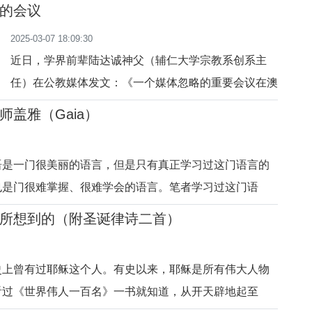
堂。大大小小的教堂，各式各样的教堂。真的喜欢！记
的会议
得刚到意大利的第一年，每个周六，我从繁重的学习中
2025-03-07 18:09:30
把自已解放出来，背着书包，带一些面包，带一瓶矿泉
近日，学界前辈陆达诚神父（辅仁大学宗教系创系主
水，就去罗马城里，参观教堂，朝拜这里的圣堂；以一
任）在公教媒体发文：《一个媒体忽略的重要会议在澳
颗朝圣者的心
门举行》，介绍去年12月在澳门举办的“第十三届天主
盖雅（Gaia）
教研究青年学者论坛”。有陆神父的文章珠玉在前，笔
者不揣冒昧，与信德读者分享一下参加此次论坛的情
语是一门很美丽的语言，但是只有真正学习过这门语言的
况。天主教研究青年学者论坛举办过很多届，但这一届
也是门很难掌握、很难学会的语言。笔者学习过这门语
比较特别，是为纪
。我在学习这门语言的过程中，先后遇见过许多很优秀的
所想到的（附圣诞律诗二首）
困难，鼓励我努力攀登这门语言的高峰。最让我难以忘记
的启蒙老师——盖雅（G
史上曾有过耶稣这个人。有史以来，耶稣是所有伟大人物
看过《世界伟人一百名》一书就知道，从开天辟地起至