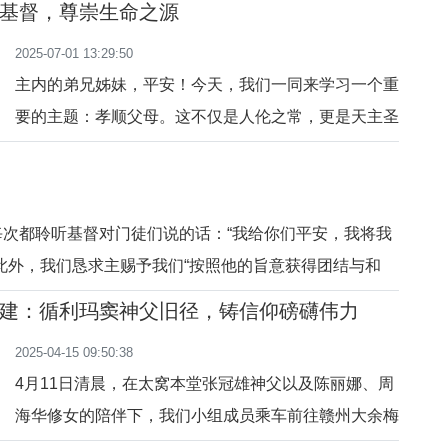
基督，尊崇生命之源
情绪波动、思想变动及不规范的言行或某些方面的失误
2025-07-01 13:29:50
主内的弟兄姊妹，平安！今天，我们一同来学习一个重
要的主题：孝顺父母。这不仅是人伦之常，更是天主圣
训的诫命，是我们成圣路上的必修课。一、天主圣言的
教导：孝道是十诫中的第一条带着恩许的诫命圣经《出
谷纪》20章12节清清楚楚地写道：「你该孝敬你的父
每次都聆听基督对门徒们说的话：“我给你们平安，我将我
母，好使你在上主你的天主赐给你的地方，延年益
此外，我们恳求主赐予我们“按照他的旨意获得团结与和
寿。」各位，请留意
这个时代和平”。每次基督在复活后向门徒显现时，都祝愿
建：循利玛窦神父旧径，铸信仰磅礴伟力
深知他们多么渴望平安。当基督赋予门徒赦罪的权柄时，
2025-04-15 09:50:38
人心深处的不
4月11日清晨，在太窝本堂张冠雄神父以及陈丽娜、周
海华修女的陪伴下，我们小组成员乘车前往赣州大余梅
关，开始团建之旅。车窗外，景色如幻灯片般快速闪