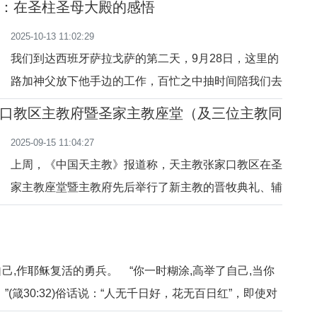
：在圣柱圣母大殿的感悟
圣地，去静心祈祷，更深地认识体验信仰。这个假期，
2025-10-13 11:02:29
我希望藉着在葡萄牙里斯本参加旅欧华人学术研讨会的
我们到达西班牙萨拉戈萨的第二天，9月28日，这里的
机会，去法蒂玛朝圣。我的愿望变成了现实，在研讨会
路加神父放下他手边的工作，百忙之中抽时间陪我们去
结束后，大家
这个古老城市的主教座堂——圣柱圣母大殿朝圣，并且
口教区主教府暨圣家主教座堂（及三位主教同
很专业地给我们讲解圣柱圣母的美丽传说。 拂晓时
2025-09-15 11:04:27
分，当第一缕晨光亲吻西班牙萨拉戈萨的埃布罗河畔，
上周，《中国天主教》报道称，天主教张家口教区在圣
雄伟的圣柱圣母大殿便在柔和的光晕中苏醒。作为一名
家主教座堂暨主教府先后举行了新主教的晋牧典礼、辅
朝圣者，我怀
理主教的就职仪式以及老主教的荣休仪式。张家口教区
主教府暨圣家主教座堂共同见证了这三项重大历史时
刻。在此期间，（在典礼之外或仪式之前）所拍摄的一
,作耶稣复活的勇兵。 “你一时糊涂,高举了自己,当你
组图片，希望能协助大家更近距离地感受与欣赏主教府
”(箴30:32)俗话说：“人无千日好，花无百日红”，即使对
及圣家主教座堂
、且能得心应手地控制自己的的人，在很长的时间内，也