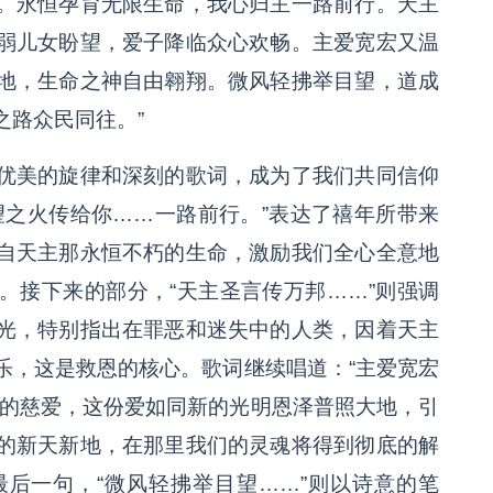
。永恒孕育无限生命，我心归主一路前行。天主
弱儿女盼望，爱子降临众心欢畅。主爱宽宏又温
地，生命之神自由翱翔。微风轻拂举目望，道成
之路众民同往。”
优美的旋律和深刻的歌词，成为了我们共同信仰
望之火传给你……一路前行。”表达了禧年所带来
自天主那永恒不朽的生命，激励我们全心全意地
。接下来的部分，“天主圣言传万邦……”则强调
光，特别指出在罪恶和迷失中的人类，因着天主
乐，这是救恩的核心。歌词继续唱道：“主爱宽宏
际的慈爱，这份爱如同新的光明恩泽普照大地，引
的新天新地，在那里我们的灵魂将得到彻底的解
后一句，“微风轻拂举目望……”则以诗意的笔