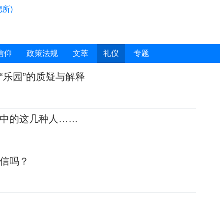
所)
信仰
政策法规
文萃
礼仪
专题
“乐园”的质疑与解释
中的这几种人……
信吗？