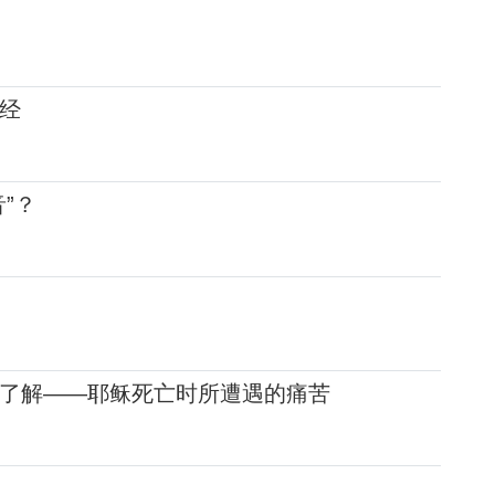
经
”？
了解——耶稣死亡时所遭遇的痛苦