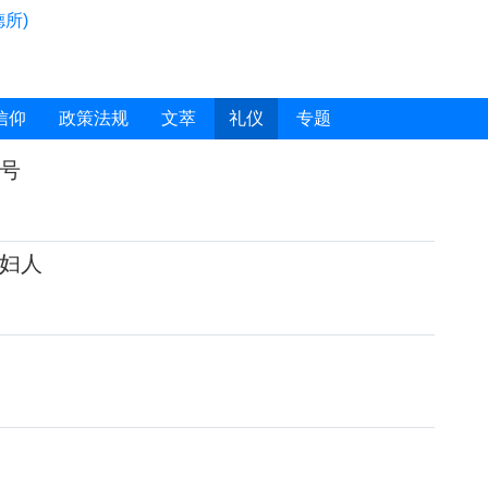
所)
信仰
政策法规
文萃
礼仪
专题
号
妇人