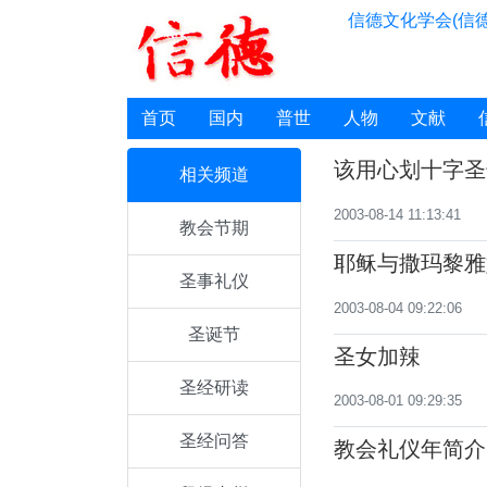
信德文化学会(信德
首页
国内
普世
人物
文献
该用心划十字圣
相关频道
2003-08-14 11:13:41
教会节期
耶稣与撒玛黎雅
圣事礼仪
2003-08-04 09:22:06
圣诞节
圣女加辣
圣经研读
2003-08-01 09:29:35
圣经问答
教会礼仪年简介