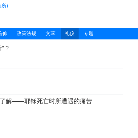
所)
信仰
政策法规
文萃
礼仪
专题
”？
了解——耶稣死亡时所遭遇的痛苦