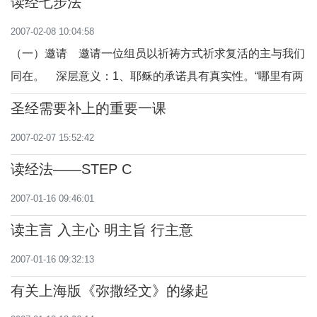
读经七步法
2007-02-08 10:04:58
（一）邀请 邀请一位组员以祈祷方式祈求复活的主与我们
同在。 深层意义：1、耶稣的承诺具有真实性。“哪里有两
三个人，因我的名字聚在一起，我就在他们中间。”（玛
圣经需要补上的重要一课
18：20） 2、透过祈祷邀请各人到主前，聆听他的圣言。
2007-02-07 15:52:42
（二）诵读经文 邀请大家打开…福音，第…章…
读经法——STEP C
2007-01-16 09:46:01
读主言 入主心 明主旨 行主意
2007-01-16 09:32:13
有关上海版《弥撒经文》的缘起