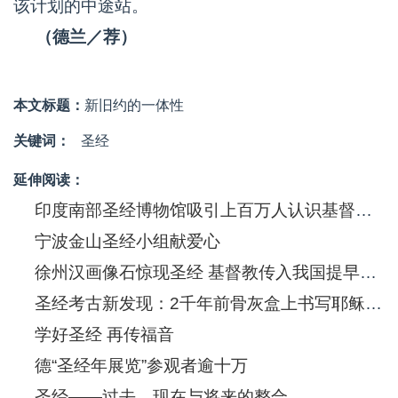
该计划的中途站。
（德兰／荐）
本文标题：
新旧约的一体性
关键词：
圣经
延伸阅读：
印度南部圣经博物馆吸引上百万人认识基督信息
宁波金山圣经小组献爱心
徐州汉画像石惊现圣经 基督教传入我国提早550年
圣经考古新发现：2千年前骨灰盒上书写耶稣(图)
学好圣经 再传福音
德“圣经年展览”参观者逾十万
圣经——过去、现在与将来的整合