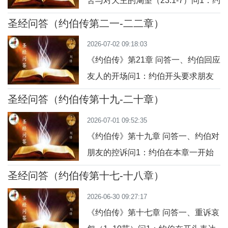
苦与对天主的渴望（23:1-7）问1：约
亚生活在公元前6世纪末至5世纪初，
伯开头表达了怎样的心情？答：约伯
是以色列从巴比伦放逐归回国后，重
圣经问答（约伯传第二一-二二章）
说他“还是痛苦的哀诉”（23:2），他
建圣殿与民族希望的重要先知之一。
2026-07-02 09:18:03
感到天主的手沉重地压在他身上，使
他的信
《约伯传》第21章 问答一、约伯回应
他不断呻吟。这表达了他内在的痛苦
友人的开场问1：约伯开头要求朋友
和对天主沉默的困惑。问2：约伯最
们做什么？答：约伯请求他们耐心听
渴望的是什么？答：他渴望能“找到天
圣经问答（约伯传第十九-二十章）
他说话（21:2-3），并将这视作对他
主”，“到达他的宝座前”（23:3），为
2026-07-01 09:52:35
的一种安慰。他希望能表达自己的心
的是
《约伯传》第十九章 问答一、约伯对
声，即使他们之后会嘲笑他。二、约
朋友的控诉问1：约伯在本章一开始
伯发出反问：恶人为何昌盛？问2：
向朋友表达了怎样的情绪？答：约伯
约伯对恶人命运的主要问题是什么？
圣经问答（约伯传第十七-十八章）
充满痛苦地控诉朋友们对他无情的言
答：约伯质问：“恶人为何享受高寿而
2026-06-30 09:27:17
语，使他的心灵深受伤害（参阅19:2-
势力强大？”
《约伯传》第十七章 问答一、重诉哀
3）。他指出，他们的责备不仅没有