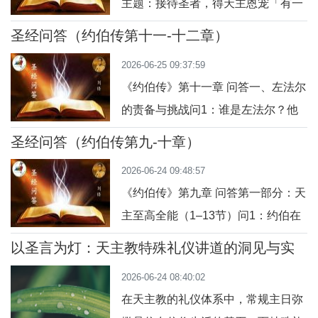
主题：接待圣者，得天主恩宠「有一
人。”这是一段很强烈的语言，也是很
天，厄里叟路过叔能，曾有一位富贵
多人读来感到“不舒服”的段落。但若
圣经问答（约伯传第十一-十二章）
妇人挽留他吃饭；因此，厄里叟每次
我们深入默想，会发现这正是耶稣爱
2026-06-25 09:37:59
路过那里，总到她家里吃饭。」历史
的邀请——邀请
《约伯传》第十一章 问答一、左法尔
背景：厄里叟是厄里亚先知的继承
的责备与挑战问1：谁是左法尔？他
人，活跃于以色列王国（北国）的大
在本章中扮演什么角色？答：左法尔
约主前9世纪。叔能是以色列国中依
圣经问答（约伯传第九-十章）
是约伯三位朋友之一，来自纳阿玛。
撒加尔支派的一个小镇，位于依次勒
2026-06-24 09:48:57
他是三人中最为严厉、最不宽容的，
谷地（靠近今天的
《约伯传》第九章 问答第一部分：天
他指责约伯多言无知，断定约伯的苦
主至高全能（1–13节）问1：约伯在
难是罪有应得（11:1）。问2：左法
这一章开头表达了怎样的信念？答：
尔如何评价约伯的言语？答：他称约
以圣言为灯：天主教特殊礼仪讲道的洞见与实
约伯承认“人怎能同天主讲理？”（第2
践
伯为“多嘴多舌”“空谈”“谩骂”（11:2-
2026-06-24 08:40:02
节），表示他相信天主的正义，却也
3），质
在天主教的礼仪体系中，常规主日弥
深感人在天主面前的渺小与无能。问