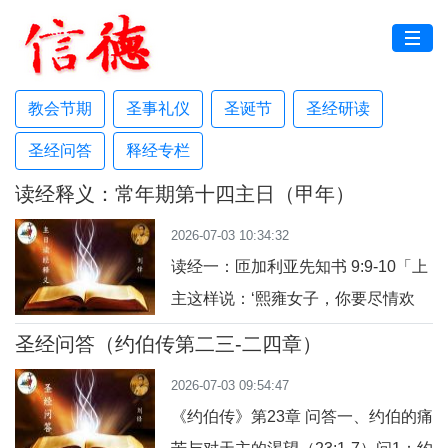
教会节期
圣事礼仪
圣诞节
圣经研读
圣经问答
释经专栏
读经释义：常年期第十四主日（甲年）
2026-07-03 10:34:32
读经一：匝加利亚先知书 9:9-10「上
主这样说：‘熙雍女子，你要尽情欢
乐！耶路撒冷女子，你要欢呼！’」历
圣经问答（约伯传第二三-二四章）
史背景：“熙雍女子”与“耶路撒冷女
2026-07-03 09:54:47
子”是拟人化的表达，代表整个以色列
《约伯传》第23章 问答一、约伯的痛
子民，尤其是耶路撒冷居民。匝加利