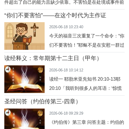
件超出了自己的能力且缺少依靠。不害怕是在处境或事件前
取灭亡。问2：他怎样描述愚人的命
有能力且有靠山。主耶稣基督就是我们基督徒的靠山，祂陪
运？答：即使愚人一时看似根深蒂
“你们不要害怕”——在这个时代为主作证
伴我们同行前行，邀请我们在每一个境遇中做出信仰的选
固，但他的家庭会遭咒诅，子女将被
2026-06-18 10:23:40
择，信靠天主，瞩目永生。1、害怕与不害怕“你们不要害怕
践踏，无人援助
今天的福音三次重复了一个命令：“你
他们，因为没有遮掩的事，将来不被揭露的…
们不要害怕！”耶稣不是在安慰一群过
着平静日子的门徒，而是预备他们面
读经释义：常年期第十二主日（甲年）
对逼迫、迫害和作见证的挑战。这段
2026-06-18 10:14:12
福音，是“宗徒差遣训言”的一部分，
读经一 耶肋米亚先知书 20:10-13耶
正如我们今天身处世界中，面对越来
20:10「我听到很多人的耳语：‘惊慌
越多信仰上的压力、误解甚至排斥，
四起！你们揭发谁，我们就必对他提
我们也需要重新聆听耶稣的话：“不要
圣经问答（约伯传第三-四章）
出控诉。’」背景说明：这是耶肋米亚
害怕！”一、不要害怕人，但应敬畏天
2026-06-18 09:29:29
先知在被帕市胡尔（见20:1-2）羞辱
主
《约伯传》第三章 问答主题：约伯的
之后的内心独白。耶肋米亚因为讲述