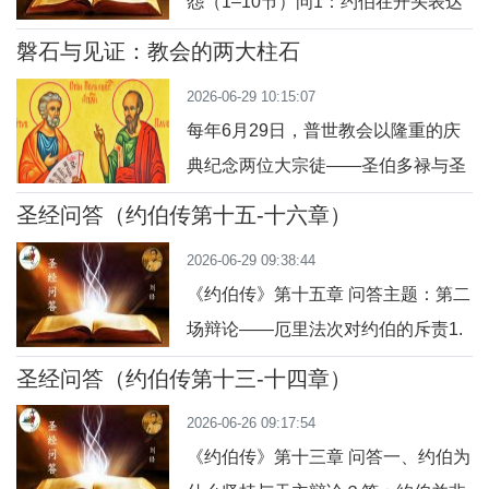
怨（1–10节）问1：约伯在开头表达
怜悯，反而加剧了他的苦难，是一种
了怎样的生命感受？答：约伯认为自
重复的侮辱，显出他们毫无怜悯之
磐石与见证：教会的两大柱石
己生命已到尽头，他的气息已断，坟
心。问2：约伯是否承认自己有罪？
2026-06-29 10:15:07
墓似乎已经为他准备好（17:1），表
他如何看待自己的
每年6月29日，普世教会以隆重的庆
露出他深切的绝望。问2：约伯如何
典纪念两位大宗徒——圣伯多禄与圣
看待身边的人对他的态度？答：他自
保禄。教父们喜爱将他们比作支撑教
认成为别人的笑柄和羞辱的对象，甚
圣经问答（约伯传第十五-十六章）
会的两大柱石。伯多禄是耶稣亲自选
至“在酸苦中过夜”（17:2），表示内
2026-06-29 09:38:44
立的磐石，教会在其上奠基；保禄则
心极度痛苦
《约伯传》第十五章 问答主题：第二
是蒙主特选的外邦宗徒，以脚步和书
场辩论——厄里法次对约伯的斥责1.
信将福音传向万邦。本文将透过“启示
问：谁是本章的发言者？他是约伯的
的信仰”“恩典的翻转”“差异中的合
圣经问答（约伯传第十三-十四章）
哪一位朋友？答：本章的发言者是特
一”三个维度，探讨这两位圣宗徒如何
2026-06-26 09:17:54
曼人厄里法次，是约伯三位朋友中最
以生命诠
《约伯传》第十三章 问答一、约伯为
年长、最早发言的朋友。这是他第二