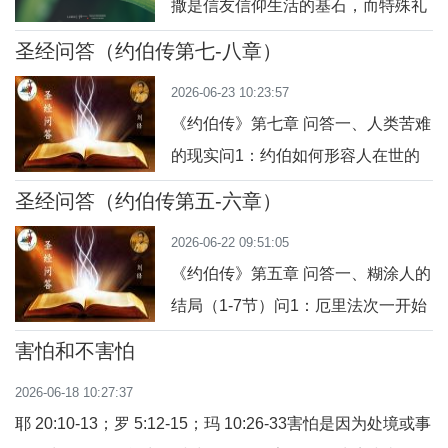
撒是信友信仰生活的基石，而特殊礼
2：约伯怎样描绘天主的能力？答：
仪则是教会在人生关键节点为信友点
他以宏伟壮观的自然图像描绘天主的
圣经问答（约伯传第七-八章）
亮的明灯。无论是见证爱情盟约的婚
权能，如移山（第5节）、震动大地
2026-06-23 10:23:57
配圣事、陪伴生命谢幕的丧葬礼仪，
（第6节）、
《约伯传》第七章 问答一、人类苦难
还是引导灵魂悔改的告解礼仪，这些
的现实问1：约伯如何形容人在世的
特殊时刻的讲道，不仅是对天主圣言
生活？答：约伯把人生比作服兵役或
的阐释，更是对信友当下生命处境的
圣经问答（约伯传第五-六章）
佣工，指出人活着充满劳苦与等待
深度回应。
2026-06-22 09:51:05
（7:1-2）。这是形容人生活在痛苦与
《约伯传》第五章 问答一、糊涂人的
期盼解脱之间的无奈。问2：约伯在
结局（1-7节）问1：厄里法次一开始
夜晚的感受如何？答：他整夜辗转反
想表达什么？答：他质问约伯是否真
侧，期待天亮却又怕夜晚来临（7:3-
害怕和不害怕
的能从“圣者”（指天上的诸灵，或义
4），显示出他身心极度痛苦、失眠
2026-06-18 10:27:37
人）那里得到回应，并指出糊涂人
与焦虑的状态。问
耶 20:10-13；罗 5:12-15；玛 10:26-33害怕是因为处境或事
（即愚人）最终将因怒气和愚昧而自