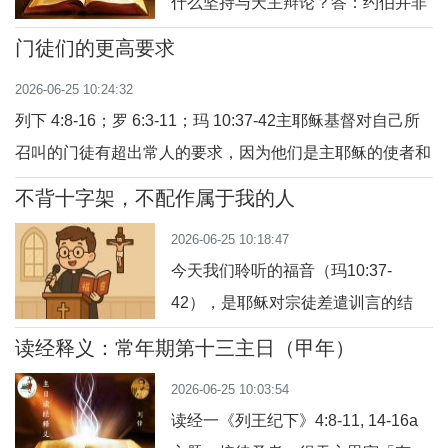
什么坚持与天主辩论？答：约伯并非
次对约伯发言。2.问：厄里法次怎样
出于傲慢，而是出于对天主正义的信
评价约伯的话语？答：厄里法次认为
门徒们的更高要求
仰。他相信自己无辜，因此愿意“面对
约伯所说的话是“虚言”、“东风”（即空
2026-06-25 10:24:32
面”地向天主表白（13:3）。在天主教
洞无用
列下 4:8-16；罗 6:3-11；玛 10:37-42主耶稣基督对自己所
灵修中，这种态度体现了信德中的挣
召叫的门徒有超出常人的要求，因为他们是主耶稣的使者和
扎与亲密——他并未放弃信赖天主，
福音的化身。在今天的主日福音中，我们一起聆听主耶稣对
而是在苦难中追寻祂的正义与慈悲。
不背十字架，不配作属于我的人
门徒的“更高要求”，对门徒的“更高待遇”，并以喜乐而敏锐
二、约伯如何看待朋友们的劝说？
2026-06-25 10:18:47
的善行，接待天主的人，接受自己的福气。1、门徒的更高
答：约伯所
今天我们聆听的福音（玛10:37-
要求天主子耶稣基督对自己特别拣选的门
42），是耶稣对宗徒差遣训言的结
尾。祂以一连串严峻的话，挑战门徒
读经释义：常年期第十三主日（甲年）
的心——耶稣说：“谁爱父母胜过爱
2026-06-25 10:03:54
我，不配作属于我的人；谁不背起自
读经一《列王纪下》4:8-11, 14-16a
己的十字架跟随我，不配作属于我的