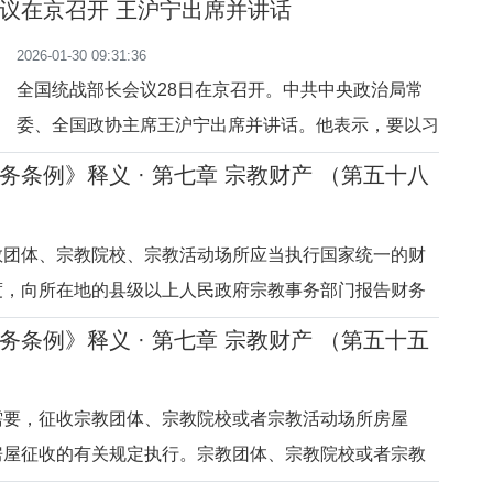
议在京召开 王沪宁出席并讲话
的规定。滥用职权，是指国家工作人员在宗教事务管理工
2026-01-30 09:31:36
，违反法律规定处理其无
全国统战部长会议28日在京召开。中共中央政治局常
委、全国政协主席王沪宁出席并讲话。他表示，要以习
近平新时代中国特色社会主义思想为指导，深刻领
务条例》释义 · 第七章 宗教财产 （第五十八
悟“两个确立”的决定性意义、坚决做到“两个维护”，全
面贯彻落实党的二十届四中全会精神，更加坚决有力地
教团体、宗教院校、宗教活动场所应当执行国家统一的财
贯彻落实党中央关于统战工作的决策部署，为实现“十
度，向所在地的县级以上人民政府宗教事务部门报告财务
五五”良好开局
接受、使用捐赠情况，接受其监督管理，并以适当方式向
务条例》释义 · 第七章 宗教财产 （第五十五
教事务部门应当与有关部门共享相关管理信息。宗教团
教活动场所应当按照国家
需要，征收宗教团体、宗教院校或者宗教活动场所房屋
房屋征收的有关规定执行。宗教团体、宗教院校或者宗教
货币补偿，也可以选择房屋产权调换或者重建。释义本条