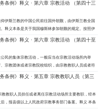
务条例》释义 · 第六章 宗教活动 （第四十三
教类出版物及印刷品进境、进口是其重要手段之一。过
媒体等渠道指责、抹黑我
信仰伊斯兰教的中国公民前往国外朝觐，由伊斯兰教全国
织。释义本条是关于我国穆斯林参加朝觐的规定。按照伊
，朝觐是穆斯林的一项基本宗教功课，国家予以尊重和保
务条例》释义 · 第六章 宗教活动 （第四十至
外参加朝觐是我国穆斯林出国参加的大规模宗教活动，关
安全，也涉及国家安全
教公民的集体宗教活动，一般应当在宗教活动场所内举
所、宗教团体或者宗教院校组织，由宗教教职人员或者符
他人员主持，按照教义教规进行。释义本条是对信教公民
务条例》释义 · 第五章 宗教教职人员（第三
的原则规定。关于集体宗教活动的地点。按照宗教习惯，
）
己家里过宗教生活，如祈
宗教教职人员担任或者离任宗教活动场所主要教职，经本
后，报县级以上人民政府宗教事务部门备案。释义 本条
担任或者离任宗教活动场所主要教职的规定。根据本条规