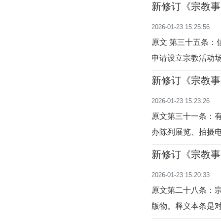
新修订《宗教事
定，宗教教职人员
十五至三十六条
2026-01-23 15:25:56
宗教团体同意；二
原文 第三十五条：
申请设立宗教活动
出申请，县级人民
新修订《宗教事
见后，可以为其指
十一至三十四条
2026-01-23 15:23:26
所在地乡级人民政
原文第三十一条：
办陈列展览、拍摄
所同意。释义本条
新修订《宗教事
定，目的是为维护
十八至三十条）
2026-01-23 15:20:33
随着我国法治建设
原文第二十八条：
版物。释义本条是