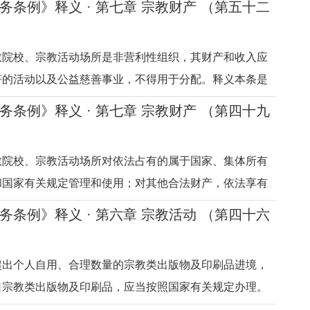
务条例》释义 · 第七章 宗教财产 （第五十二
体、宗教院校或者宗教活动场所房屋的规定。关于征收宗
或者宗教活动场所房屋。
教院校、宗教活动场所是非营利性组织，其财产和收入应
符的活动以及公益慈善事业，不得用于分配。释义本条是
教院校、宗教活动场所非营利性组织性质的规定。非营利
务条例》释义 · 第七章 宗教财产 （第四十九
利为目的成立，其财产和收入仅能用于公益性或者非营利
分配的社会组织。根据
教院校、宗教活动场所对依法占有的属于国家、集体所有
和国家有关规定管理和使用；对其他合法财产，依法享有
产权利。释义本条是关于宗教财产所有权归属的规定。过
务条例》释义 · 第六章 宗教活动 （第四十六
所有权的归属问题，我国法律法规没有明确规定，主要依
6日国务院批转的《关于落
超出个人自用、合理数量的宗教类出版物及印刷品进境，
口宗教类出版物及印刷品，应当按照国家有关规定办理。
教类出版物及印刷品进境、进口的规定。境外利用宗教对