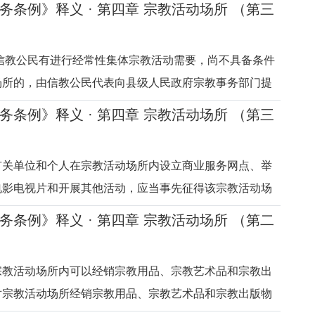
务条例》释义 · 第四章 宗教活动场所 （第三
担任或者离任宗教活动场所主要教职，一是要经本宗教的
）
是要报政
信教公民有进行经常性集体宗教活动需要，尚不具备条件
场所的，由信教公民代表向县级人民政府宗教事务部门提
政府宗教事务部门征求所在地宗教团体和乡级人民政府意
务条例》释义 · 第四章 宗教活动场所 （第三
定临时活动地点。在县级人民政府宗教事务部门指导下，
）
府对临时活动地
有关单位和个人在宗教活动场所内设立商业服务网点、举
电影电视片和开展其他活动，应当事先征得该宗教活动场
是对在宗教活动场所内从事宗教活动以外其他活动的规
务条例》释义 · 第四章 宗教活动场所 （第二
宗教活动场所的合法权益。在社会主义市场经济秩序下，
不断推进，国家对权利人
宗教活动场所内可以经销宗教用品、宗教艺术品和宗教出
对宗教活动场所经销宗教用品、宗教艺术品和宗教出版物