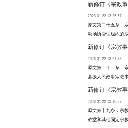
的规定。宗教用品
新修订《宗教事
活所需的其他专用
十五至二十七条
2026-01-22 13:26:37
品是指以宗教为内
原文第二十五条：
动场所管理组织的
案。释义本条是对
新修订《宗教事
理组织、实行民主
十二至二十四条
2026-01-22 13:21:55
挥宗教教职人员和
原文第二十二条：
县级人民政府宗教
到申请之日起30日
新修订《宗教事
行审核，对符合条
九至二十一条）
2026-01-22 13:16:57
是对宗教活动场所
原文第十九条：宗
教堂和其他固定宗