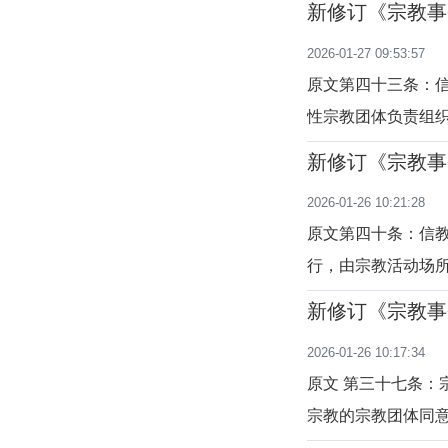
新修订《宗教事
我国进行渗透，宗
至四十五条）
2026-01-27 09:53:57
去，境外通过公共
原文第四十三条：
性宗教团体负责组
斯兰教的教规教义
新修订《宗教事
护。同时，前往国
四十二条）
2026-01-26 10:21:28
系到穆斯林自身的
原文第四十条：信
行，由宗教活动场
合本宗教规定的其
新修订《宗教事
进行集体宗教活动
十七至三十九条
2026-01-26 10:17:34
信教公民可以在自
原文 第三十七条：
宗教的宗教团体同意
是对宗教教职人员