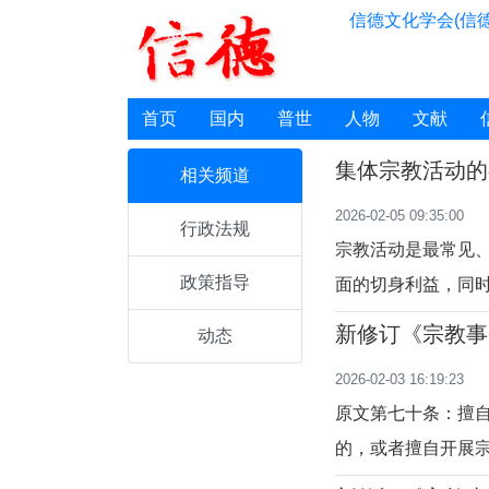
信德文化学会(信德
首页
国内
普世
人物
文献
集体宗教活动的
相关频道
2026-02-05 09:35:00
行政法规
宗教活动是最常见
政策指导
面的切身利益，同
宗教信仰自由权利
新修订《宗教事
动态
利益和社会公共利
七十二条）
2026-02-03 16:19:23
法律法规的相关规
原文第七十条：擅
的，或者擅自开展
活动，可以并处2万