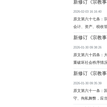
新修订《宗教事
得；构成犯罪的，
至六十九条）
2026-02-03 16:16:40
构传教、举行宗教
原文第六十七条：
会计、资产、税收
罚；情节严重的，
新修订《宗教事
关吊销其登记证书
至六十六条）
2026-01-30 09:38:26
教活动场所违反国
原文第六十四条：
重破坏社会秩序情
的宗教团体、寺观
新修订《宗教事
人，情节严重的，
至六十三条）
2026-01-30 09:35:39
的，由宗教事务部
原文第六十一条：
守、徇私舞弊，应
事责任。释义本条