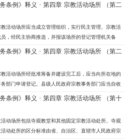
是指除宗教出版物外，信教公民进行宗教活动和过宗教生
务条例》释义 · 第四章 宗教活动场所 （第二
物品，如香蜡、经书、念珠、如意、神佛像等。宗教艺术
）
容的艺术品。宗教出版
宗教活动场所应当成立管理组织，实行民主管理。宗教活
成员，经民主协商推选，并报该场所的登记管理机关备
宗教活动场所管理组织的规定。宗教活动场所建立民主管
务条例》释义 · 第四章 宗教活动场所 （第二
管理，重大事项实行集体讨论和民主决策，有利于充分发
）
信教群众参与管理、实行
宗教活动场所经批准筹备并建设完工后，应当向所在地的
事务部门申请登记。县级人民政府宗教事务部门应当自收
内对该宗教活动场所的管理组织、规章制度建设等情况进
务条例》释义 · 第四章 宗教活动场所 （第十
件的予以登记，发给《宗教活动场所登记证》。释义本条
登记的规定。宗教活动
教活动场所包括寺观教堂和其他固定宗教活动处所。寺观
教活动处所的区分标准由省、自治区、直辖市人民政府宗