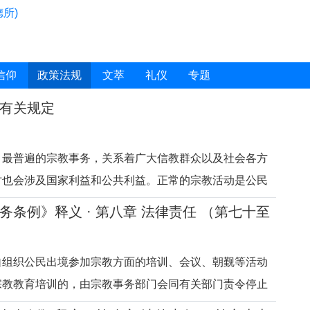
所)
信仰
政策法规
文萃
礼仪
专题
有关规定
、最普遍的宗教事务，关系着广大信教群众以及社会各方
时也会涉及国家利益和公共利益。正常的宗教活动是公民
的具体体现，国家保护正常的宗教活动，依法对涉及国家
务条例》释义 · 第八章 法律责任 （第七十至
益的宗教事务进行管理。宗教界开展宗教活动，应当符合
定。《宗教事务条例》
自组织公民出境参加宗教方面的培训、会议、朝觐等活动
宗教教育培训的，由宗教事务部门会同有关部门责令停止
元以上20万元以下的罚款；有违法所得的，没收违法所