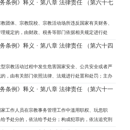
务条例》释义 · 第八章 法律责任 （第六十七
依法追究刑事责任。在宗教院校以外的学校及其他教育机
活动、成立宗教组织、设
宗教团体、宗教院校、宗教活动场所违反国家有关财务、
管理规定的，由财政、税务等部门依据相关规定进行处
经财政、税务部门提出，由登记管理机关或者批准设立机
务条例》释义 · 第八章 法律责任 （第六十四
或者设立许可。释义本条是关于宗教团体、宗教院校、宗
家有关财务、会计、资产
大型宗教活动过程中发生危害国家安全、公共安全或者严
况的，由有关部门依照法律、法规进行处置和处罚；主办
教堂负有责任的，由登记管理机关责令其撤换主要负责
务条例》释义 · 第八章 法律责任 （第六十一
由登记管理机关吊销其登记证书。擅自举行大型宗教活动
门会同有关部门责令停止
国家工作人员在宗教事务管理工作中滥用职权、玩忽职
当给予处分的，依法给予处分；构成犯罪的，依法追究刑
是关于国家工作人员在宗教事务管理工作中发生违法行为