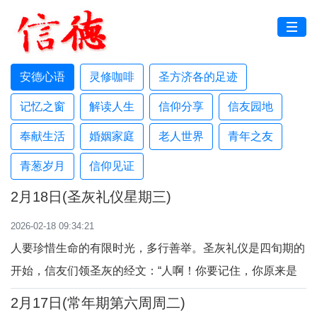
安德心语
灵修咖啡
圣方济各的足迹
记忆之窗
解读人生
信仰分享
信友园地
奉献生活
婚姻家庭
老人世界
青年之友
青葱岁月
信仰见证
2月18日(圣灰礼仪星期三)
2026-02-18 09:34:21
人要珍惜生命的有限时光，多行善举。圣灰礼仪是四旬期的
开始，信友们领圣灰的经文：“人啊！你要记住，你原来是
灰土，将来仍要归于灰土！”教会提醒人们在四旬期要悔
2月17日(常年期第六周周二)
改、补赎、祈祷、斋戒、关注弱小者，多行爱德之事，与天