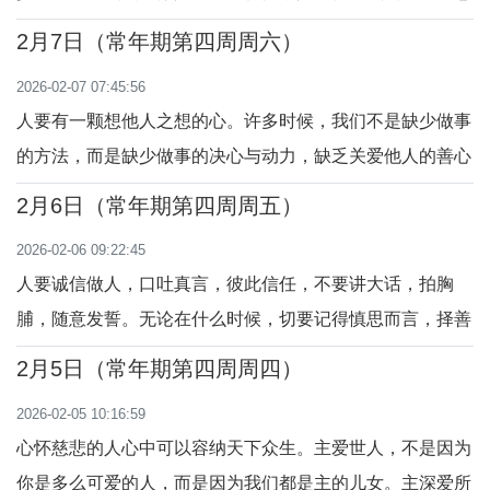
味着道德共识崩塌。我们要随从良心的指引，求主光照我们
2月7日（常年期第四周周六）
的言行，时时处处明辨是非，扬善弃恶，做光做盐。“你们
2026-02-07 07:45:56
是地上的盐，盐若失了味，可用什么使它再咸呢？它再毫无
人要有一颗想他人之想的心。许多时候，我们不是缺少做事
用途。”（玛5：13-16）
的方法，而是缺少做事的决心与动力，缺乏关爱他人的善心
与友情。真心爱人的牧者，心系所有需要牧养的人，关心照
2月6日（常年期第四周周五）
顾群羊。“耶-稣一下船，看见一大夥群众，就对他们动了怜
2026-02-06 09:22:45
悯的心，因为他们好像没有牧人的羊，遂开口教训他们许多
人要诚信做人，口吐真言，彼此信任，不要讲大话，拍胸
事。”（谷6：30-34）
脯，随意发誓。无论在什么时候，切要记得慎思而言，择善
而行。若翰为了真理，不畏权势，伸张正义，我们要依偎在
2月5日（常年期第四周周四）
主的怀抱，学习若翰宣扬真理，维护真理，在真理中行走，
2026-02-05 10:16:59
为真理作见证。“耶稣的名声传扬出去，黑落德王也听到
心怀慈悲的人心中可以容纳天下众生。主爱世人，不是因为
了。”（谷6：14-29）
你是多么可爱的人，而是因为我们都是主的儿女。主深爱所