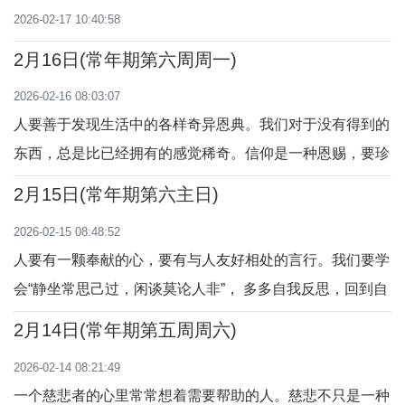
2026-02-17 10:40:58
主修好，与人和好。“你的父在暗中看见，必要报答
你。”（玛6：1-6，16-18）
2月16日(常年期第六周周一)
2026-02-16 08:03:07
人要善于发现生活中的各样奇异恩典。我们对于没有得到的
东西，总是比已经拥有的感觉稀奇。信仰是一种恩赐，要珍
惜。真理需要不断寻求，不与人争辩，真正的信仰不是来自
2月15日(常年期第六主日)
奇迹与辩论，而是来自生命的体验与灵性的感悟。 “法利塞
2026-02-15 08:48:52
人出来，开始和耶稣辩论，向他要求一个来自天上的征
人要有一颗奉献的心，要有与人友好相处的言行。我们要学
兆。”（谷8：11-13）
会“静坐常思己过，闲谈莫论人非”， 多多自我反思，回到自
己的内心，谦逊的认识自己的有限与不足，依赖主的恩宠，
2月14日(常年期第五周周六)
与主的计划合作，友善待人，诚信做人，多行善事。「你们
2026-02-14 08:21:49
应这样：是就说是，非就说非；其他多余的，便是出于邪
一个慈悲者的心里常常想着需要帮助的人。慈悲不只是一种
恶。」（玛5：17-37）