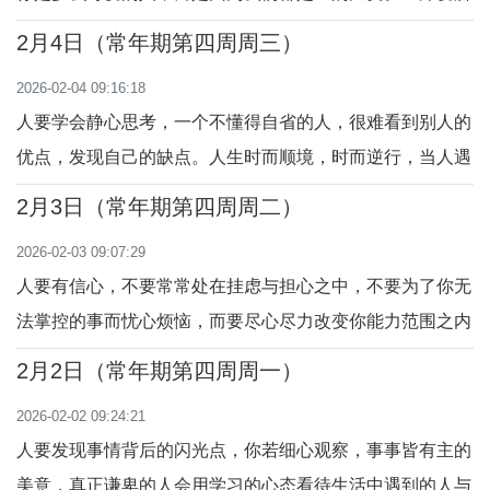
有的人，心里装着每一个追随主的人，派遣并协助门徒们出
2月4日（常年期第四周周三）
外传教，我们要满怀热忱，放下忧虑，信赖主，传递主
2026-02-04 09:16:18
爱。“你们无论在哪里，进了一家，就住在那里，直到从那
人要学会静心思考，一个不懂得自省的人，很难看到别人的
里离去。”（谷6：7-13）
优点，发现自己的缺点。人生时而顺境，时而逆行，当人遇
到挫折时候，要谦卑的自我反思，把握机遇，满怀信心的走
2月3日（常年期第四周周二）
近主，不要错过每一次蒙恩的机会。“他这一切是从那里来
2026-02-03 09:07:29
的呢？所赐给他的是什么样的智慧？怎么藉他的手行出这样
人要有信心，不要常常处在挂虑与担心之中，不要为了你无
的奇能？”（谷6：1-6）
法掌控的事而忧心烦恼，而要尽心尽力改变你能力范围之内
的失意之事。我们要用平常心面对发生在自己身边的事，尽
2月2日（常年期第四周周一）
己所能，在任何情况下都要相信主爱我们，把一切交托主。
2026-02-02 09:24:21
「女儿，你的信德救了你，平安去吧！你的疾病必得痊
人要发现事情背后的闪光点，你若细心观察，事事皆有主的
愈。」（谷5：21-43）
美意，真正谦卑的人会用学习的心态看待生活中遇到的人与