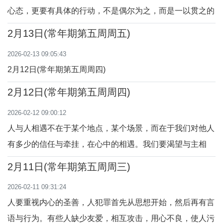
心态，更要有具体的行动，不是偶尔为之，而是一以贯之的
友爱行为。主因着对兄弟姐妹们的真爱，以慈悲之心对待群
2月13日(常年期第五周周五)
众，怜悯众人，赐给食物，满足他们的需求。「我很怜悯这
2026-02-13 09:05:43
批群众，因为他们同我在一起已经三天，也没有什么可吃的
2月12日(常年期第五周周四)
了。」（谷8：1-10）
2月12日(常年期第五周周四)
2026-02-12 09:00:12
人与人相遇不在于某个地点，某个场景，而在于我们对他人
有多少的信任与牵挂，在心中的相遇。我们要渴望与主相
遇，当你遇到困难与考验的时候，才发现自己是多么需要主
2月11日(常年期第五周周三)
的助佑，要怀着信德，寻找与我们同在的主，与主同行。
2026-02-11 09:31:24
「主，是啊！可是小狗在桌子底下，也可吃到孩子们的碎屑
人要重视内心的圣善，人犯罪首先从思想开始，然后再有言
呢！」（谷7：24-30）
语与行为。有些人缺少友爱，相互攻击‌，用心不良，使人污