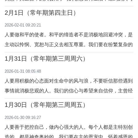
事。一个常常祈祷，亲近主，不离开圣殿的人，容易欣赏到
2月1日（常年期第四主日）
主的奇妙“工程”，寻找主的旨意，蒙受主的祝福。“有一位女
2026-02-01 09:20:21
先知亚纳，她斋戒祈祷，昼夜事奉天主，总不离开圣
人要做和平的使者。和平的缔造者不是消极地回避冲突，是
殿。”（路2：22-40）
主动以怜悯、宽恕与正义去相互尊重。我们要在纷繁复杂的
世界中，心存圣洁，信赖主，无论什么时候，努力做和平的
1月31日（常年期第三周周六）
工具，传递友爱。“心里洁淨的人是有福的，因为他们要看
2026-01-31 08:05:48
见天主。缔造和平的人是有福的，因为他们要称为天主的子
人要用积极的心态面对生命中的风与浪，不要听信那些遇到
女。”（玛5：1-12）
事情就消极悲观的人。我们的信心与希望来自信仰，主曾经
平息风浪，安全抵岸。满怀慈爱的主在我们的生命小船
1月30日（常年期第三周周五）
上“倚枕而睡”，要在祈祷中叫醒与我们同在的主，平息生活
2026-01-30 09:16:27
中的“风和浪”。「为什么你们这样胆怯？你们怎么还没有信
人要善于把控自己，做内心强大的人。每个人都是主特别创
德呢？」（谷4：35-41）
造的，都是神奇奥妙的。我们要在主的恩宠中，怀着感恩的