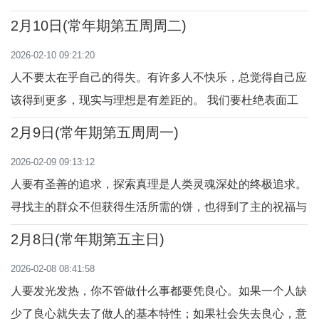
秽。如果你常和阳光的人在一起，心里就会少一些晦暗。我
2月10日(常年期第五周周二)
们要从心开始，由内到外，追求圣善，让爱的恩宠充满内
2026-02-10 09:21:20
心，多结圣德的美好果实。“凡从人里面出来的，那才使人
人不要太在乎自己的得失。有许多人不快乐，总觉得自己应
污秽。”（谷7：14-23）
该得到更多，现实与理想是有差距的。 我们要杜绝表面工
作，摒弃各类“表面功夫”，将有限的“实干精力”用在追求圣
2月9日(常年期第五周周一)
善的事上。“这民族用嘴唇尊敬我，他们的心却远离我。他
2026-02-09 09:13:12
们恭敬我，也是虚假的，因为他们所讲授的教义，是人的规
人要有圣善的追求，探索真理是人类灵魂深处的终极追求。
律。”（谷7：1-13）
寻找主的群众不但获得生活所需的饼，也得到了主的祝福与
治愈。我们要寻找生命中与人同在的主，在生活中付出自己
2月8日(常年期第五主日)
的时间与精力，与主链接，互爱互助，追求永生。“耶稣和
2026-02-08 08:41:58
他的门徒渡过了海，靠了岸，他们刚一下船，人立刻认出他
人要发光发热，你不管做什么事都要凭良心。如果一个人缺
来。”（谷6：53-56）
少了良心就失去了做人的基本特性；如果社会失去良心，意