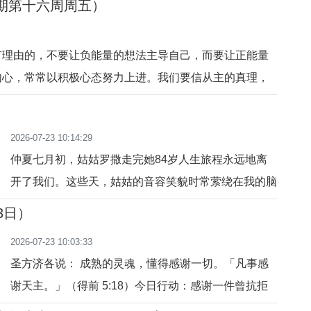
年期第十六周周五）
，即使他们犯罪作恶、走上邪道。天主对人的爱，表现在
，天主依然用尊重
有理由的，不要让负能量的想法主导自己，而要让正能量
内心，常常以积极心态努力上进。我们要信从主的真理，
实。「那撒在好地里的，即是指那些听了天国的话而了解
果实，有结一百倍的，有结六十倍的，有结三十倍的。」
2026-07-23 10:14:29
仲夏七月初，姑姑罗撒走完她84岁人生旅程永远地离
开了我们。这些天，姑姑的音容笑貌时常萦绕在我的脑
海。在姑姑病逝前两天，我去为她施行了病人傅油圣
3日）
事。在姑姑的葬礼上为她举行的诵祷礼仪中，我曾几度
2026-07-23 10:03:33
哽咽不能自己。长辈亲人中又一位离开了我们，我甚是
圣方济各说： 成熟的灵魂，懂得感谢一切。「凡事感
悲痛与不舍。走进姑姑的庭院，里面种满了各种各样的
谢天主。」（得前 5:18）今日行动：感谢一件曾抗拒
花卉，像走进了五
的事。祈祷：主，我感谢你的一切安排。