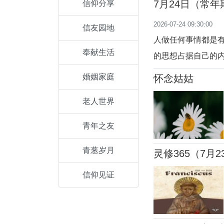
7月24日（常
信仰分享
充满着信任与慈爱
2026-07-24 09:30:00
信友园地
即使他们成了罪人
人做任何事情都是
奉献生活
的思想占据自己的
面对挑战，多结果
婚姻家庭
怀念姑姑
的人，他当然结出
老人世界
(玛13:18-23)
青年之友
青葱岁月
灵修365（7月2
信仰见证