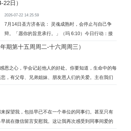
4-22日）
依靠武力的强大帝国都灭亡了，信靠天主的犹太人却依然
2026-07-22 14:25:59
。犹太人也常常
7月14日圣方济各说： 灵魂成熟时，会停止与自己争
辩。「愿你的旨意承行。」（玛 6:10）今日行动：接
受一件无法改变的事。祈祷：主，我愿意。7月15日圣
（常年期第十五周周二-十六周周三）
方济各说： 天主的爱，不会因为你疲惫而减少。「凡
劳苦和负重担的，到我这里来。」（玛 11:28）今日行
人要常怀感恩之心，学会记起他人的好处。你要知道，生命中的每
动：允许自己休息。祈祷：主，让我安息在你内。7月
慈悲，有父母、兄弟姐妹、朋友恩人们的关爱。主在我们
16日圣方济各说： 喜
无限美好的大爱。我们要尽可能记恩不记过，时时悔改与
稣就开始谴责那曾看过他许多异能的城邑，因为他们没有悔
20260715 人人皆
都来探望我，包括早已不在一个单位的同事们。甚至只有
早早就在微信留言安慰我。这让我再次感受到同事间爱的
庭的相互关爱之情。也许是癌这个词很吓人，大家怕我受