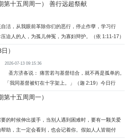
年期第十五周周一） 善行远超祭献
、开导我。大家的爱真是让我受宠若惊，感觉不配。其实
和少活几年都差不多，
该自洁，从我眼前革除你们的恶行，停止作孽，学习行
压迫人的人，为孤儿伸冤，为寡妇辩护。（依 1:11-17）
派遣不同的先知圣贤引导人远离罪恶、开始行善。心善纯
3日）
天主的呼唤，持守圣道，敬天爱人。持守正义、践行善德
2026-07-13 09:15:36
之人，他们生活在跟随
圣方济各说： 痛苦若与基督结合，就不再是孤单的。
「我同基督被钉在十字架上。」（迦 2:19）今日行
动：把一个痛苦献给主。祈祷：主，与你一起承受。
年期第十五周周一）
需要的时候伸出援手，当别人遇到困难时，要有一颗关爱
的帮助，主一定会看到，也会记着你。假如人人皆能付
界将会因你而变得更美好。“谁若只给这些小子中的一个，