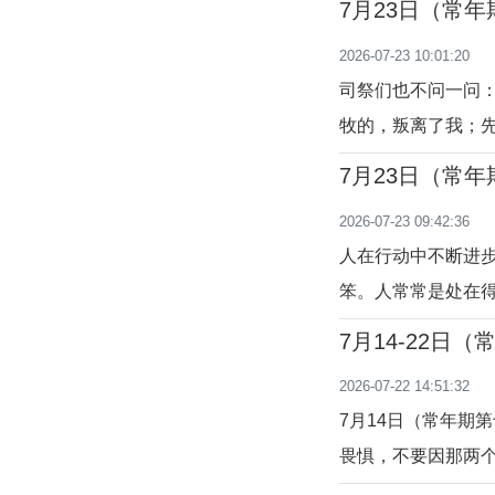
7月23日（常
2026-07-23 10:01:20
司祭们也不问一问
牧的，叛离了我；先知
8,12-13）天
7月23日（常
人和时代潮流看来
2026-07-23 09:42:36
入歧途、不务正业
人在行动中不断进
笨。人常常是处在
而要常常祈祷，埋
7月14-22日
义人，渴望看你们
2026-07-22 14:51:32
到。”（玛13：10-1
7月14日（常年期
畏惧，不要因那两个
而胆怯。（依 7: