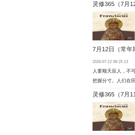
灵修365（7月1
一杯凉水喝，因他是
10:34-11:1）
7月12日（常
2026-07-12 08:25:13
人要顺天应人，不
把握分寸。人们在
望，期待丰收的喜悦
灵修365（7月1
人；他当然结出果
13：1-23）