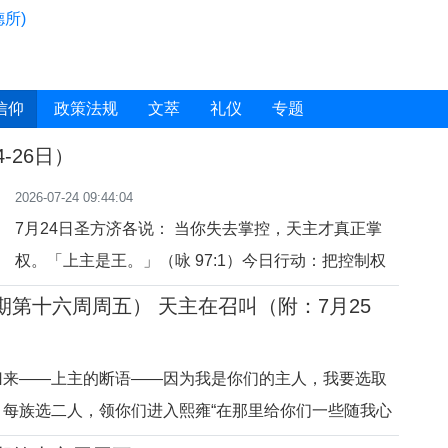
所)
信仰
政策法规
文萃
礼仪
专题
4-26日）
2026-07-24 09:44:04
7月24日圣方济各说： 当你失去掌控，天主才真正掌
权。「上主是王。」（咏 97:1）今日行动：把控制权
交给天主。祈祷：主，你是主。7月25日圣方济各说：
年期第十六周周五） 天主在召叫（附：7月25
与基督同在，比理解一切更重要。「主，我跟随你。」
（若 21:19）今日行动：少问“为什么”，多说“我愿意”。
归来——上主的断语——因为我是你们的主人，我要选取
祈祷：主，我愿与你同行。7月26日圣方济各说： 黑夜
，每族选二人，领你们进入熙雍“在那里给你们一些随我心
会过去，爱
智牧养你们。”（耶 3:14-17）天主对自己的子民永远