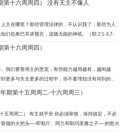
年期第十六周周四） 没有天主不像人
：上主在哪里？那些管理法律的，不认识我了；那些为人
们也奉巴耳讲预言，追随无能的神祇。（耶 2:1-3,7-
主派遣先知，以天主的眼光看待并呼唤个人、团体和民族。在世
年期第十六周周四）
，或许是成功和富有的人生，然而在天主眼中，却常是误
！人们总以为困难和
步。我们要善用主的恩宠，有些能力越用越有，越闲越
得到更多与失去更多的过程中，你不要埋怨没有得到的，
头苦干，争取获得更多属于自己的赏报。“曾有许多先知和
（常年期第十五周周二-十六周周三）
所看见的，而没有看到；渴望听你们所听见的，而没有听
7）
第十五周周二） 有主就平安 你必须审慎，保持镇定，不必
冒烟的火把头──即勒斤、阿兰和勒玛里雅之子──的怒火
1-9）在两股强敌入侵时，君王和人民都恐惧不安，天主却派