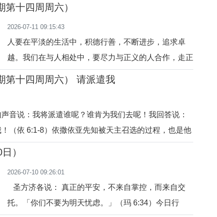
转向天主。祈祷：主，我是你的。
年期第十四周周六）
2026-07-11 09:15:43
人要在平淡的生活中，积德行善，不断进步，追求卓
越。我们在与人相处中，要尽力与正义的人合作，走正
确的道路，做合理的事情。无论在任何环境中，慈悲的
年期第十四周周六） 请派遣我
主时时处处带领众人不断前行，走在迈向真理的道路
上。“没有遮掩的事，将来不被揭露的；也没有隐瞒的
的声音说：我将派遣谁呢？谁肯为我们去呢！我回答说：
事，将来不被知道的。”（玛10：24-33）
！（依 6:1-8）依撒依亚先知被天主召选的过程，也是他
是人生的新旅程。天主对人的爱，正体现在即使是神圣的
0日）
会，祂也以邀请的方式、商量的态度，让人最终做出自由
2026-07-10 09:26:01
化了依撒依亚之后，
圣方济各说： 真正的平安，不来自掌控，而来自交
托。「你们不要为明天忧虑。」（玛 6:34）今日行