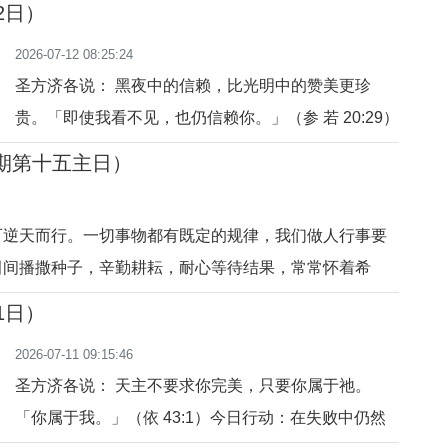
2日）
门徒，我实在告诉你们:这人决失不了他的赏报。”(玛
2026-07-12 08:25:24
圣方济各说： 黑夜中的信赖，比光明中的赞美更珍
贵。「即使我看不见，也仍信赖你。」（参 若 20:29）
今日行动：在不明白中继续祈祷。祈祷：主，我仍然信
年期第十五主日）
你。
可逆天而行。一切事物都有既定的规律，我们做人行事要
田间播撒种子，辛勤耕耘，耐心等待结果，常常怀着希
。“那撒在好地里的，即是指那听了天-国的话，而瞭解的
1日）
实，有结一百倍的，有结六十倍的，有结三十倍的。”（玛
2026-07-11 09:15:46
圣方济各说： 天主不要求你完美，只要你属于祂。
「你属于我。」（依 43:1）今日行动：在失败中仍然