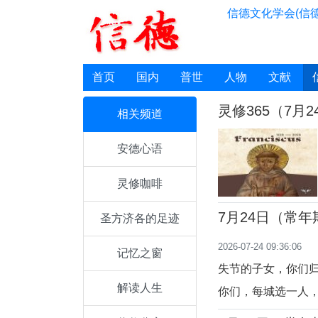
信德文化学会(信德
首页
国内
普世
人物
文献
灵修365（7月2
相关频道
安德心语
灵修咖啡
7月24日（常
圣方济各的足迹
日）
2026-07-24 09:36:06
记忆之窗
失节的子女，你们
解读人生
你们，每城选一人
意的牧者，以智能和明