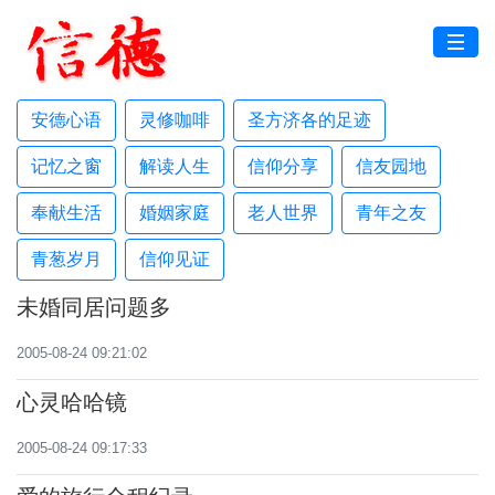
安德心语
灵修咖啡
圣方济各的足迹
记忆之窗
解读人生
信仰分享
信友园地
奉献生活
婚姻家庭
老人世界
青年之友
青葱岁月
信仰见证
未婚同居问题多
2005-08-24 09:21:02
心灵哈哈镜
2005-08-24 09:17:33