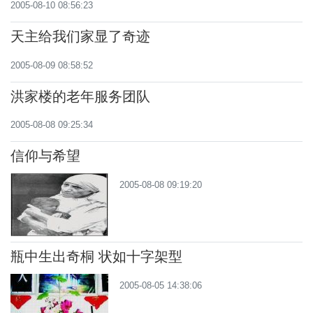
2005-08-10 08:56:23
天主给我们家显了奇迹
2005-08-09 08:58:52
洪家楼的老年服务团队
2005-08-08 09:25:34
信仰与希望
2005-08-08 09:19:20
瓶中生出奇桐 状如十字架型
2005-08-05 14:38:06