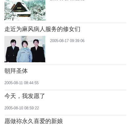
走近为麻风病人服务的修女们
2005-08-17 09:39:06
朝拜圣体
2005-08-11 08:44:55
今天，我发愿了
2005-08-10 08:59:22
愿做祢永久喜爱的新娘