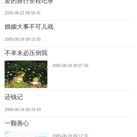
爱的旅行全程纪录
2005-08-22 08:56:41
婚姻大事不可儿戏
2005-08-19 09:15:05
不幸未必压倒我
2005-08-19 09:07:56
还钱记
2005-08-18 09:33:40
一颗善心
2005-08-18 09:12:32