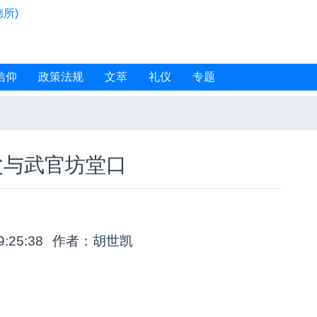
所)
信仰
政策法规
文萃
礼仪
专题
父与武官坊堂口
9:25:38
作者：胡世凯