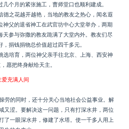
过几个月的紧张施工，曹师堂口也顺利建成。
信德之花越开越艳，当地的教友之热心，闻名遐
位神父的退省神工在武官坊中心大堂举办，两期
每天参与弥撒的教友跪满了大堂内外。教友们尽
好，捐钱捐物总价值超过四千多元。
挑选培育，两位神父亲手往北京、上海、西安神
道，愿把终身献给天主。
主爱充满人间
操劳的同时，还十分关心当地社会公益事业。解
咸又涩。要解决这一问题，只有打深水井，两位
打了一眼深水井，修建了水塔。使一千多人用上