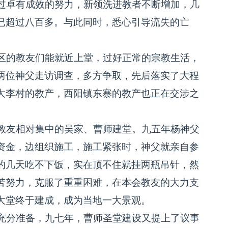
过卓有成效的努力，新领洗进教者不断增加，几
已超过八百多。与此同时，悉心引导流失的亡
区的教友们能就近上堂，过好正常的宗教生活，
两位神父走访调查，多方争取，先后落实了大程
大李村的教产，西阳镇东寨的教产也正在交涉之
教友相对集中的吴家、曹师建堂。九五年杨神父
资金，边组织施工，施工紧张时，神父就亲自参
的几天吃不下饭，实在顶不住就挂两瓶吊针，然
苦努力，克服了重重困难，在本会教友的大力支
大堂终于建成，成为当地一大景观。
充分准备，九七年，曹师圣堂建设又提上了议事