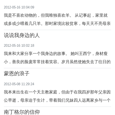
森林大学的彭以凡神父特别规划2012
2012-05-16 10:04:09
年...
我是不喜欢动物的，但我唯独喜欢羊。 从记事起，家里就
或多或少喂着几只羊。那时家境比较贫寒，每天天不亮母亲
就叫上我，牵着羊，去田间...
说说我身边的人
2012-05-16 10:02:18
我来和大家分享一个我身边的故事。 她叫王西宁，身材瘦
小，善良的脸庞常常挂着笑容。岁月虽然使她失去了往日的
风采，但是她爱主爱人的一...
蒙恩的浪子
2012-05-08 11:29:24
我本来出生在一个天主教家庭，但由于在我四岁那年父亲因
公早逝，母亲迫于生计，带着我们兄妹四人远离家乡与一个
外教人组建起了新的家庭。...
南丁格尔的信仰