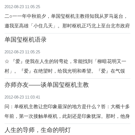
2012-08-23 11:05:25
二○一一年中秋前夕，单国玺枢机主教得知我从罗马返台，
邀我至高雄「小住几天」。那时枢机正巧北上至台北市政府
社会局演讲，便邀我一同搭...
单国玺枢机语录
2012-08-23 11:05:25
☆ 『爱』使我在人生的转弯处，常能找到「柳暗花明又一
村」。『爱』在绝望时，给我光明和希望。『爱』在气馁
时，给我鼓励和力量。☆ 『爱...
亦师亦友——谈单国玺枢机主教
2012-08-23 11:03:41
问：单枢机主教让您印象最深的地方是什么？答：大概十多
年前，第一次接触单枢机，此刻还是印象犹深。那时，他身
穿神职西装，头发、衣服都非...
人生的导师，生命的明灯