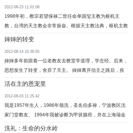
2012-08-23 11:02:08
1998年初，教宗若望保禄二世任命单国玺主教为枢机主
教，台湾的天主教会非常振奋。根据天主教法典，枢机主教
们组成枢机团，有权依法选举教...
婶婶的转变
2012-08-14 10:30:55
婶婶多年前跟着一位老教友去教堂学道理，学念经。后来，
思想发生了转变，舍弃了天主。 婶婶离开信主之路后，疾
病接二连三，除患了帕金森...
活在主的恩宠里
2012-08-03 11:25:42
我是1957年生人，1986年领洗，圣名伯多禄，宁波教区沈
家门堂教友。 1994年我被诊断为甲状腺癌，并在上海瑞金
医院做了甲状腺全切手术。从...
洗礼：生命的分水岭