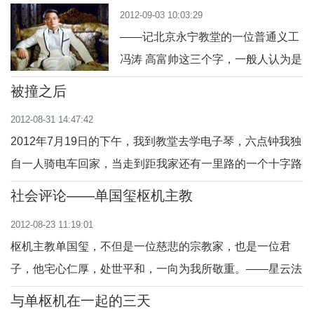
2012-09-03 10:03:29
起...
——记北京永宁教堂的一位普通义工
冯涛 高富帅这三个字，一般人认为是
身材高、家庭富、长相帅，早已作为
被撞之后
新时期窈窕淑女的择偶标准,但我以...
2012-08-31 14:47:42
2012年7月19日的下午，我到教堂去学电子琴，六点钟我独
自一人骑电车回家，当走到距我家还有一里路的一个十字路
口附近的时候，我习惯地回...
社会评论——单国玺枢机主教
2012-08-23 11:19:01
枢机主教单国玺，不但是一位慈悲的宗教家，也是一位君
子，他宅心仁厚，处世平和，一向为我所敬重。——星云法
师 单国玺枢机主教在面对生...
与单枢机在一起的三天