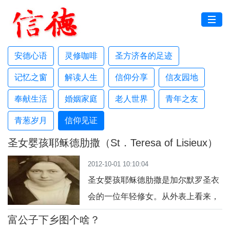
安德心语
灵修咖啡
圣方济各的足迹
记忆之窗
解读人生
信仰分享
信友园地
奉献生活
婚姻家庭
老人世界
青年之友
青葱岁月
信仰见证
圣女婴孩耶稣德肋撒（St．Teresa of Lisieux）
2012-10-01 10:10:04
圣女婴孩耶稣德肋撒是加尔默罗圣衣
会的一位年轻修女。从外表上看来，
她和千千万万其他修士修女没有什么
富公子下乡图个啥？
显著的区别。对这位圣女的敬礼，风