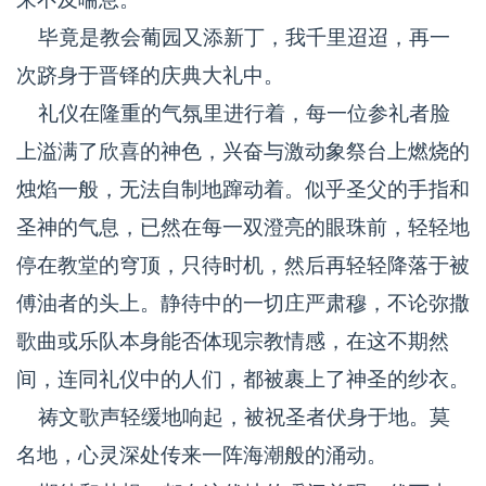
毕竟是教会葡园又添新丁，我千里迢迢，再一
次跻身于晋铎的庆典大礼中。
礼仪在隆重的气氛里进行着，每一位参礼者脸
上溢满了欣喜的神色，兴奋与激动象祭台上燃烧的
烛焰一般，无法自制地蹿动着。似乎圣父的手指和
圣神的气息，已然在每一双澄亮的眼珠前，轻轻地
停在教堂的穹顶，只待时机，然后再轻轻降落于被
傅油者的头上。静待中的一切庄严肃穆，不论弥撒
歌曲或乐队本身能否体现宗教情感，在这不期然
间，连同礼仪中的人们，都被裹上了神圣的纱衣。
祷文歌声轻缓地响起，被祝圣者伏身于地。莫
名地，心灵深处传来一阵海潮般的涌动。