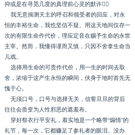
抑或是在寻觅几度的真理前心灵的默许
我无意揣测天主的呼召和领受者的回应，对永
恒的丰裕生命，我也坚信不疑。用这天地间仅存一
次的有限生命作代价，理应定音在赐予生命的永世
主宰。然而，我懂得谨而又慎，只因不舍拿生命当
儿戏。
选择用生命的可贵作代价，用一生的时间去取
舍，浓缩于这产生永恒的瞬间，伏身于地时首先无
愧于心。
无须口号，口号与选择无关，信誓旦旦的背后
往往会质变为人性邪恶的遮羞布。
穿好祭衣行平安礼，着实地是一个略带“煽情”的
礼节，每一次，它都赚足了参礼者的眼泪。没办