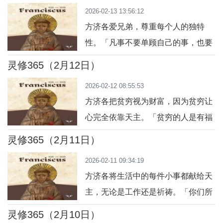
2026-02-13 13:56:12
或观察自然，心怀感恩。祈祷：主
方济各爱兄弟，尊重每个人的独特
啊，让我从自然中看见你的美善。
性。「凡事不要单顾自己的事，也要
顾别人的事。」（斐 2:4）今日行
灵修365（2月12日）
动：关注他人的需要，给予实际帮
2026-02-12 08:55:53
助。祈祷：主啊，让我学会关心和尊
方济各把贫穷视为财富，因为贫穷让
重每个人。
心完全依靠天主。「贫穷的人是有福
的，因为天国是他们的。」（玛
灵修365（2月11日）
5:3）今日行动：放下对某件物质或荣
2026-02-11 09:34:19
誉的执着，体验自由。祈祷：主啊，
方济各将生活中的每件小事都献给天
让我学会放下，心灵自由向你敞开。
主，无论是工作还是祈祷。「你们所
做的，要尽心尽力，好像为主做的，
灵修365（2月10日）