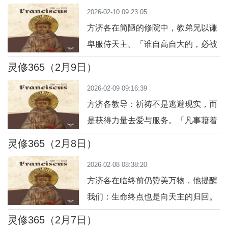
不为人做的。」（弗 6:7）今日行
2026-02-10 09:23:05
动：认真完成一件平凡小事，心中献
方济各在简陋的修院中，教弟兄以谦
给天主。祈祷：主啊，让我在平凡中
卑服侍天主。「谁自高自大的，必被
光荣你。
贬抑。」（路 14:11）今日行动：在
灵修365（2月9日）
家庭或工作中低下姿态，主动帮助别
2026-02-09 09:16:39
人。祈祷：主啊，让我学会谦卑，用
方济各教导：祈祷不是逃避现实，而
服务彰显爱德。
是获得力量去爱与服务。「凡事藉着
祈祷和祈求，带着感恩，将你们的请
灵修365（2月8日）
求告诉天主。」（斐 4:6）今日行
2026-02-08 08:38:20
动：早晨为今天的挑战祈祷，把一切
方济各在临终前仍赞美万物，他提醒
交托给天主。祈祷：主啊，让我的每
我们：生命终点也是向天主的归回。
一步都充满你的引导与力量。
「凡信赖上主的人，如同熙雍山永不
灵修365（2月7日）