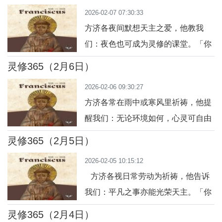
动摇。」（圣咏 125:1）今日行动：
2026-02-07 07:30:33
今天反思自己的生命，感恩天主一路
方济各夜间默想天主之爱，他教我
的陪伴。祈祷：主啊，让我在生命的
们：夜色也可成为灵修的课堂。「你
每一刻，都信赖你，赞美你。
们要祈祷，常在喜乐中。」（罗
灵修365（2月6日）
12:12）今日行动：今晚花五分钟默
2026-02-06 09:30:27
想今日的经历，感谢天主的带领。祈
方济各常在雨中或寒风里祈祷，他提
祷：主啊，让我的夜晚也充满你的光
醒我们：无论环境如何，心灵可自由
与平安。
向天主敞开。「你的心要向上，我就
灵修365（2月5日）
在你心中。」今日行动：今天找机会
2026-02-05 10:15:12
在户外静默祈祷，与自然同在。祈
方济各视日常劳动为祈祷，他告诉
祷：主啊，让我无惧风雨，心灵自由
我们：平凡之事亦能光荣天主。「你
向你开放。
们所做的，要尽心尽力，好像为主做
灵修365（2月4日）