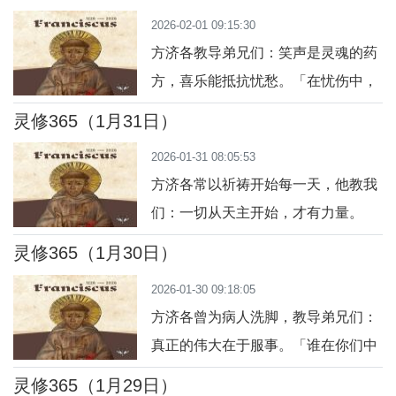
1:27）今日行动：今天向身边一位被
2026-02-01 09:15:30
忽略的人表达关心或鼓励。祈祷：主
方济各教导弟兄们：笑声是灵魂的药
啊，让我看见每个人的尊贵，学会尊
方，喜乐能抵抗忧愁。「在忧伤中，
重与爱。
你们要靠喜乐作为力量。」（参考方
灵修365（1月31日）
济各精神）今日行动：今天对自己和
2026-01-31 08:05:53
他人保持微笑，传递喜乐。祈祷：主
方济各常以祈祷开始每一天，他教我
啊，让我用喜乐感染身边的人。
们：一切从天主开始，才有力量。
「你们要常常祈祷，不住地祈求。」
灵修365（1月30日）
（路 18:1）今日行动：今天早晨花五
2026-01-30 09:18:05
分钟，为一天祈祷，交托生活。祈
方济各曾为病人洗脚，教导弟兄们：
祷：主啊，让我的一天从你开始，满
真正的伟大在于服事。「谁在你们中
怀信任与喜乐。
间为大，就应作你们的仆人。」（玛
灵修365（1月29日）