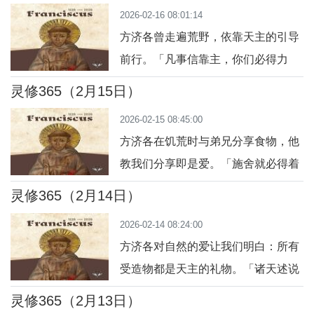
2026-02-16 08:01:14
并感恩。祈祷：主啊，让我的心充满
方济各曾走遍荒野，依靠天主的引导
喜乐，即使在挑战中。
前行。「凡事信靠主，你们必得力
量。」今日行动：面对未知，尝试信
灵修365（2月15日）
靠天主，不焦虑。祈祷：主啊，让我
2026-02-15 08:45:00
在未知中依靠你的指引。
方济各在饥荒时与弟兄分享食物，他
教我们分享即是爱。「施舍就必得着
丰盛的回报。」（路 6:38）今日行
灵修365（2月14日）
动：分享一份食物或时间给需要的
2026-02-14 08:24:00
人。祈祷：主啊，让我用分享体验你
方济各对自然的爱让我们明白：所有
的丰盛恩典。
受造物都是天主的礼物。「诸天述说
天主的光荣，穹苍宣扬他手中的化
灵修365（2月13日）
工。」（圣咏 19:2）今日行动：散步