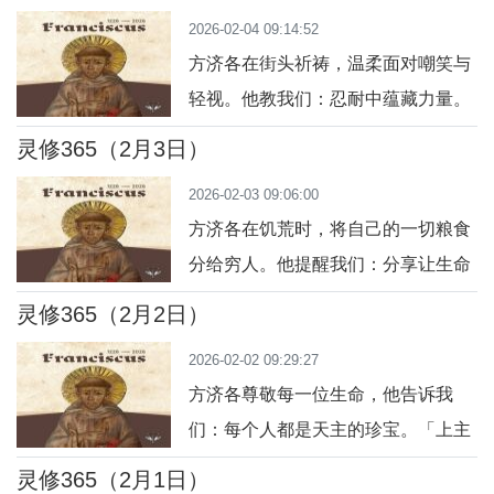
的，不为人做的。」（弗 6:7）今日
2026-02-04 09:14:52
行动：今天认真完成一件平凡工作，
方济各在街头祈祷，温柔面对嘲笑与
心中献给天主。祈祷：主啊，让我的
轻视。他教我们：忍耐中蕴藏力量。
每件小事都成为赞美你的行动。
「忍耐使你们得救。」（参雅 5:11）
灵修365（2月3日）
今日行动：今天面对小摩擦或批评，
2026-02-03 09:06:00
尝试以耐心回应。祈祷：主啊，让我
方济各在饥荒时，将自己的一切粮食
在忍耐中活出爱与智慧。
分给穷人。他提醒我们：分享让生命
丰盈。「你们施舍，就必得着丰盛的
灵修365（2月2日）
回报。」（参路 6:38）今日行动：今
2026-02-02 09:29:27
天分享一份食物或资源给需要的人。
方济各尊敬每一位生命，他告诉我
祈祷：主啊，让我以分享体验你的丰
们：每个人都是天主的珍宝。「上主
盛恩典。
按照自己的肖像造了人。」（创
灵修365（2月1日）