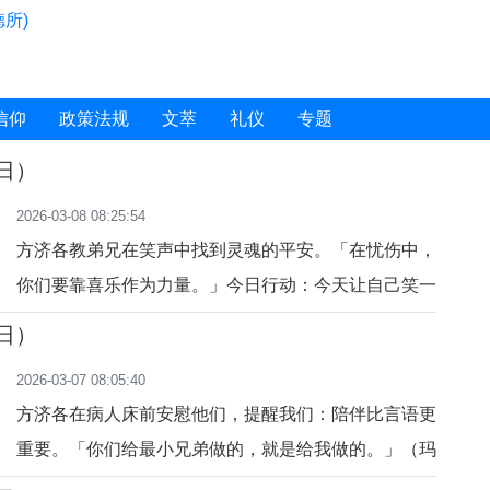
所)
信仰
政策法规
文萃
礼仪
专题
8日）
2026-03-08 08:25:54
方济各教弟兄在笑声中找到灵魂的平安。「在忧伤中，
你们要靠喜乐作为力量。」今日行动：今天让自己笑一
次，放松心灵。祈祷：主啊，让喜乐成为我灵魂的力
7日）
量。
2026-03-07 08:05:40
方济各在病人床前安慰他们，提醒我们：陪伴比言语更
重要。「你们给最小兄弟做的，就是给我做的。」（玛
25:40）今日行动：今天陪伴一位孤独的人。祈祷：主