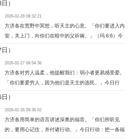
8日）
2026-02-28 09:32:21
方济各在荒野中冥想，听天主的心意。「你们要进入内
室，关上门，向你们在暗中的父祈祷。」（玛 6:6）今
日行动：找一个安静的角落默想五分钟。祈祷：主啊，
7日）
让我在安静中聆听你的声音。
2026-02-27 09:54:36
方济各对穷人温柔，他提醒我们：弱小者更易感受爱。
「你们要爱穷人，因为他们是天主的选民。」今日行
动：关心身边弱势的人。祈祷：主啊，让我用心去爱每
6日）
一个需要的人。
2026-02-26 09:36:02
方济各用简单的语言讲述深奥的福音。「你们所听见
的，要用心记住，并付诸行动。」今日行动：把一条福
音教导应用到生活中。祈祷：主啊，让我把信德活出