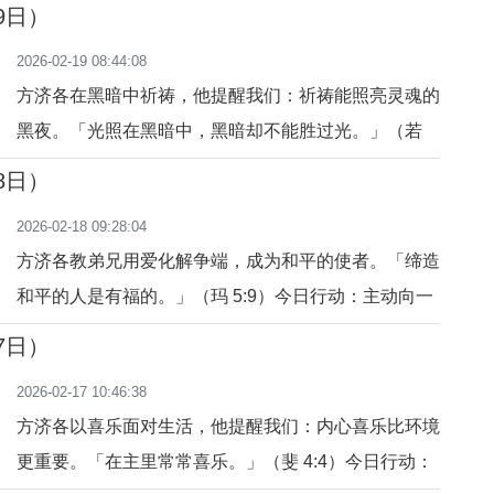
今日行动：把今天的困难当作向天主献上的礼物。祈
9日）
祷：主啊，让我在苦难中与你联合，成为爱的见证。
2026-02-19 08:44:08
方济各在黑暗中祈祷，他提醒我们：祈祷能照亮灵魂的
黑夜。「光照在黑暗中，黑暗却不能胜过光。」（若
1:5）今日行动：在困难中祈祷，求主赐力量与光明。
8日）
祈祷：主啊，让你的光照亮我的心。
2026-02-18 09:28:04
方济各教弟兄用爱化解争端，成为和平的使者。「缔造
和平的人是有福的。」（玛 5:9）今日行动：主动向一
位有摩擦的人伸出和解之手。祈祷：主啊，让我成为和
7日）
平的桥梁。
2026-02-17 10:46:38
方济各以喜乐面对生活，他提醒我们：内心喜乐比环境
更重要。「在主里常常喜乐。」（斐 4:4）今日行动：