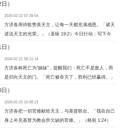
2日）
的尊贵。
2026-02-22 07:39:54
方济各用诗歌赞美天主，让每一天都充满感恩。「诸天
述说天主的光荣。」（圣咏 19:2）今日行动：写下今
天的三件感恩之事。祈祷：主啊，让我的心常怀感恩，
1日）
称颂你。
2026-02-21 08:21:14
方济各称死亡为“姊妹”，提醒我们：死亡不是敌人，而
是归向天主的门。「死亡被吞灭了，胜利已经赢得。」
（格前 15:54-55）今日行动：思考生命的终点，感恩
0日）
天主的陪伴。祈祷：主啊，让我以信德迎接生命的每一
2026-02-20 10:08:23
刻。
方济各把一切苦难献给天主，与基督联合。「我在自己
身上补充基督为教会所欠缺的苦难。」（格前 1:24）