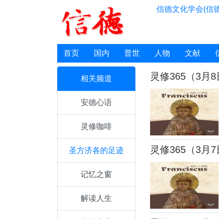
信德文化学会(信德
首页
国内
普世
人物
文献
灵修365（3月
相关频道
安德心语
灵修咖啡
灵修365（3月
圣方济各的足迹
记忆之窗
解读人生