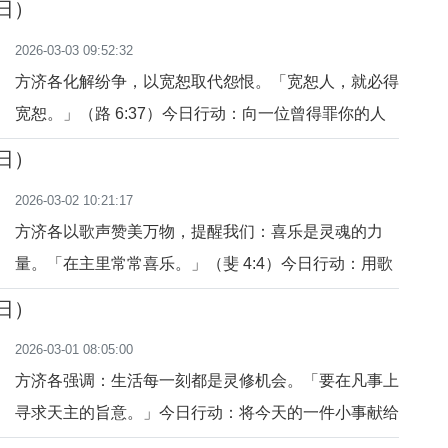
3日）
坚持中成长。
2026-03-03 09:52:32
方济各化解纷争，以宽恕取代怨恨。「宽恕人，就必得
宽恕。」（路 6:37）今日行动：向一位曾得罪你的人
伸出宽恕之手。祈祷：主啊，让我在宽恕中体验自由。
2日）
2026-03-02 10:21:17
方济各以歌声赞美万物，提醒我们：喜乐是灵魂的力
量。「在主里常常喜乐。」（斐 4:4）今日行动：用歌
声或笑容传递喜乐。祈祷：主啊，让我的心被喜乐充
1日）
满。
2026-03-01 08:05:00
方济各强调：生活每一刻都是灵修机会。「要在凡事上
寻求天主的旨意。」今日行动：将今天的一件小事献给
天主。祈祷：主啊，让我在平凡中光荣你。