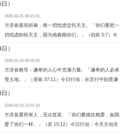
5日）
来，而非仅口中说。
2026-02-25 09:15:01
方济各夜间祈祷，将一切忧虑交托天主。「你们要把一
切忧虑卸给天主，因为他眷顾你们。」（伯前 5:7）今
日行动：今晚将烦恼写下，交托给天主。祈祷：主啊，
4日）
让我学会完全信赖你。
2026-02-24 09:20:52
方济各教导：谦卑的人心中充满力量。「谦卑的人必承
受土地。」（圣咏 37:11）今日行动：在言行中刻意谦
卑，服务他人。祈祷：主啊，让我在谦卑中获得真正力
3日）
量。
2026-02-23 10:01:23
方济各爱所有人，无论贫富。「你们要彼此相爱，如我
爱了你们一样。」（若 15:12）今日行动：今天主动关
心一个被忽略的人。祈祷：主啊，让我以爱看见每个人