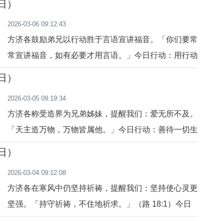
6日）
啊，让我成为他人生命中的温暖。
2026-03-06 09:12:43
方济各鼓励弟兄以行动胜于言语宣讲福音。「你们要常
常宣讲福音，如有必要才用言语。」今日行动：用行动
帮助一位需要的人，而非说教。祈祷：主啊，让我的生
5日）
活成为福音的见证。
2026-03-05 09:19:34
方济各称受造界为兄弟姊妹，提醒我们：爱无所不及。
「天主造万物，万物皆属他。」今日行动：善待一切生
灵。祈祷：主啊，让我以爱尊重万物。
4日）
2026-03-04 09:12:08
方济各在寒风中仍坚持祈祷，提醒我们：坚持使心灵更
坚强。「持守祈祷，不住地祈求。」（路 18:1）今日
行动：坚持完成今天一件小灵修。祈祷：主啊，让我在