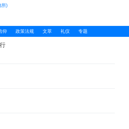
所)
信仰
政策法规
文萃
礼仪
专题
行