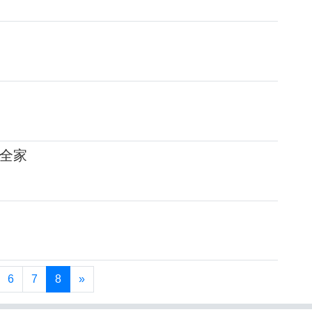
全家
6
7
8
»