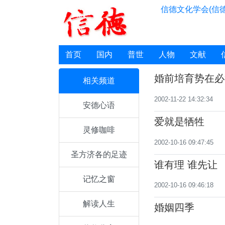
信德文化学会(信德
首页
国内
普世
人物
文献
婚前培育势在必
相关频道
2002-11-22 14:32:34
安德心语
爱就是牺牲
灵修咖啡
2002-10-16 09:47:45
圣方济各的足迹
谁有理 谁先让
记忆之窗
2002-10-16 09:46:18
解读人生
婚姻四季