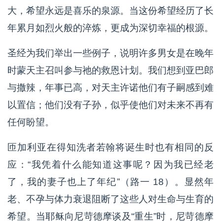
大，希望永远是喜乐的泉源。当这份希望经历了长
年累月如烈火般的淬炼，更成为深切幸福的根源。
圣经为我们举出一些例子，说明许多男女是在晚年
时蒙天主召叫参与祂的救恩计划。我们想到亚巴郎
与撒辣，年事已高，对天主许诺他们有子嗣感到难
以置信；他们没有子孙，似乎使他们对未来不再有
任何盼望。
匝加利亚在得知洗者若翰将诞生时也有相同的反
应：“我凭着什么能知道这事呢？因为我已经老
了，我的妻子也上了年纪”（路一 18）。显然年
老、不孕与体力衰退阻断了这些人对生命与生育的
希望。当耶稣向尼苛德摩谈及“重生”时，尼苛德摩