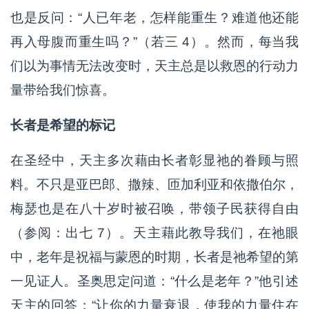
也是反问：“人已年老，怎样能重生？难道他还能
再入母腹而重生吗？”（若三 4）。然而，每当我
们以为事情无法改变时，天主总是以救恩的行动力
量带给我们惊喜。
长者是希望的标记
在圣经中，天主多次藉由长者彰显祂的眷顾与照
料。不只是亚巴郎、撒辣、匝加利亚和依撒伯尔，
梅瑟也是在八十岁时被召唤，带领子民获得自由
（参阅：出七 7）。天主藉此教导我们，在祂眼
中，老年是祝福与蒙恩的时期，长者是祂希望的第
一见证人。圣奥思定问道：“什么是老年？”他引述
天主的回答：“让你的力量衰退，使我的力量住在