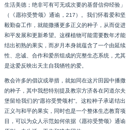
生活美德；绝非可有可无或次要的基督信仰经验」
（《愿祢受赞颂》通谕，217）。我们怀着爱和坚
毅勤奋工作，就能撒播更多正义的种子，从而促进
和平发展和更新希望。这棵植物可能需要数年才能
结出初熟的果实，而岁月本身就蕴含了一个由延续
性、忠诚、合作和爱所组成的完整生态系统，尤其
是这爱反映出天主自我牺牲的爱。
教会许多的倡议或举措，就如同在这片田园中播撒
的种子，其中我想特别提及教宗方济各在冈道尔夫
堡留给我们的“愿祢受赞颂村”。这粒种子承诺结出
正义与和平的果实，同时也是一个整体生态教育项
目，可以为众人示范如何依据《愿祢受赞颂》通谕