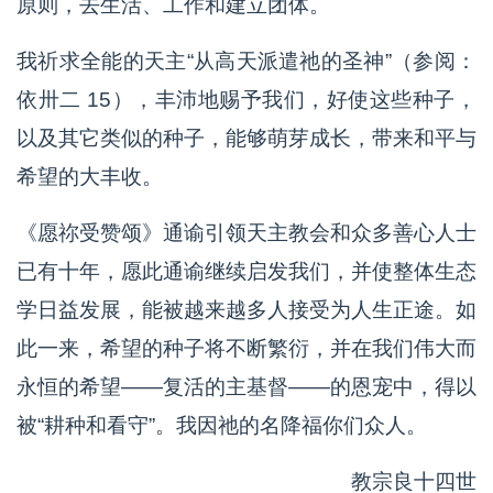
原则，去生活、工作和建立团体。
我祈求全能的天主“从高天派遣祂的圣神”（参阅：
依卅二 15），丰沛地赐予我们，好使这些种子，
以及其它类似的种子，能够萌芽成长，带来和平与
希望的大丰收。
《愿祢受赞颂》通谕引领天主教会和众多善心人士
已有十年，愿此通谕继续启发我们，并使整体生态
学日益发展，能被越来越多人接受为人生正途。如
此一来，希望的种子将不断繁衍，并在我们伟大而
永恒的希望——复活的主基督——的恩宠中，得以
被“耕种和看守”。我因祂的名降福你们众人。
教宗良十四世