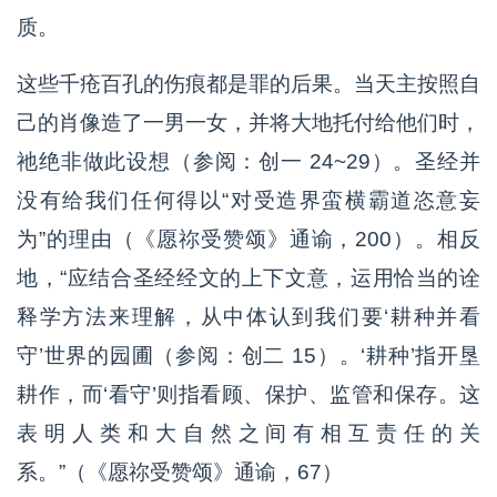
质。
这些千疮百孔的伤痕都是罪的后果。当天主按照自
己的肖像造了一男一女，并将大地托付给他们时，
祂绝非做此设想（参阅：创一 24~29）。圣经并
没有给我们任何得以“对受造界蛮横霸道恣意妄
为”的理由（《愿祢受赞颂》通谕，200）。相反
地，“应结合圣经经文的上下文意，运用恰当的诠
释学方法来理解，从中体认到我们要‘耕种并看
守’世界的园圃（参阅：创二 15）。‘耕种’指开垦
耕作，而‘看守’则指看顾、保护、监管和保存。这
表明人类和大自然之间有相互责任的关
系。”（《愿祢受赞颂》通谕，67）