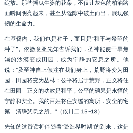
绽放。那些摇曳生姿的花朵，不仅让灰色的柏油路
面瞬间明亮起来，甚至从缝隙中破土而出，展现强
韧的生命力。
在基督内，我们也是种子，而且是“和平与希望的
种子”。依撒意亚先知告诉我们，圣神能使干旱焦
渴的沙漠变成田园，成为宁静的安息之所。他
说：“及至神自上倾注在我们身上，荒野将变为田
园，田园将变为丛林；公平将居于荒野，正义将住
在田园。正义的功效是和平，公平的硕果是永恒的
宁静和安全。我的百姓将住安谧的寓所，安全的宅
第，清静憩息之所。”（依卅二 15~18）
先知的这番话将伴随着“受造界时期”的到来，这是