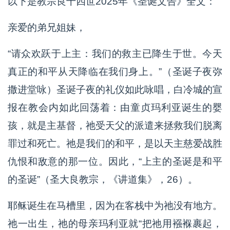
以下是教宗良十四世2025年《圣诞文告》全文：
亲爱的弟兄姐妹，
“请众欢跃于上主：我们的救主已降生于世。今天
真正的和平从天降临在我们身上。”（圣诞子夜弥
撒进堂咏）圣诞子夜的礼仪如此咏唱，白冷城的宣
报在教会内如此回荡着：由童贞玛利亚诞生的婴
孩，就是主基督，祂受天父的派遣来拯救我们脱离
罪过和死亡。祂是我们的和平，是以天主慈爱战胜
仇恨和敌意的那一位。因此，“上主的圣诞是和平
的圣诞”（圣大良教宗，《讲道集》，26）。
耶稣诞生在马槽里，因为在客栈中为祂没有地方。
祂一出生，祂的母亲玛利亚就“把祂用襁褓裹起，