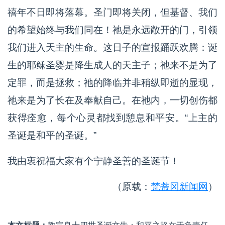
禧年不日即将落幕。圣门即将关闭，但基督、我们
的希望始终与我们同在！祂是永远敞开的门，引领
我们进入天主的生命。这日子的宣报踊跃欢腾：诞
生的耶稣圣婴是降生成人的天主子；祂来不是为了
定罪，而是拯救；祂的降临并非稍纵即逝的显现，
祂来是为了长在及奉献自己。在祂内，一切创伤都
获得痊愈，每个心灵都找到憩息和平安。“上主的
圣诞是和平的圣诞。”
我由衷祝福大家有个宁静圣善的圣诞节！
（原载：
梵蒂冈新闻网
）