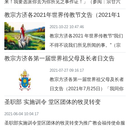
来！我要选派你去为你所见之事作证！」（参阅：宗廿六
这个支离破碎的世界提供的一个具体
16）亲爱的青年人：我渴望再次牵起你们的手，与你们一同
希望。圣座新闻室12月21日介绍了这
教宗方济各2021年世界传教节文告（2021年1
前往2023年里斯本世界青年日这趟心灵朝圣之旅。去年的
月6日）
份文
2021-10-22 10:47:46
文告，是我在疫情即将爆发之前颁布的，主题是「青年人，
教宗方济各2021 年世界传教节“我们
我对你 说：起来吧！」（参阅：路七 14）。在
不得不说我们所见所闻的事。”（宗
4：20）亲爱的弟兄姐妹们：当我们
教宗方济各第一届世界祖父母及长者日文告
尝试了天主之爱的力量、当我们认识
（2021年5月31日）
2021-07-27 09:16:17
了在天大父在我们个人和团体生活中
教宗方济各第一届世界祖父母及长者
的临在，我们不能不宣讲和分享我们
日文告（2021年7月25日）「我同你
所见所闻的事。耶稣和祂的门徒的关
们天天在一起」亲爱的祖父母们、亲
系；祂在降生成人的奥迹中、在福音
圣职部 实施训令 堂区团体的牧灵转变
爱的年长的朋友们：「我同你们天天
和祂的逾越中启示给我们的祂的人
2021-06-04 10:04:17
在一起」（玛廿八 20）：这是主升天
性，给我们展示
圣职部实施训令堂区团体的牧灵转变为推广教会福传使命服
前向祂的门徒们所作的承诺。亲爱的