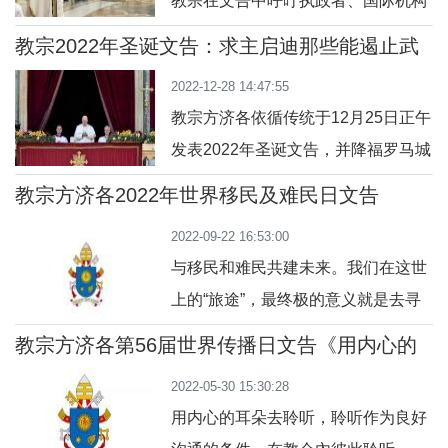
教宗在文告中呼吁执政者、国际机构
应。事实上，在更早之前，主耶稣和
负责人和宗教领袖同心协力“治愈”世
西满伯多禄之间，曾经发生严厉和强
教宗2022年圣诞文告：求主启迪那些能遏止武
界，并且为接纳和融入移民发展出“适
器的人
烈的争执。伯多禄在宣示他承认耶稣
2022-12-28 14:47:55
当的政策”。以下是第56届世界和平
是基督、是天主
教宗方济各依循传统于12月25日正午
日文告全文：1. 圣保禄宗徒用以上几
发表2022年圣诞文告，并降福罗马城
句话来勉励得撒洛尼教会，要他们保
和全世界。教宗在文告中指出，耶稣
持坚定，心神和双脚稳稳地扎根，目
教宗方济各2022年世界移民及难民日文告
真光来到一个罹患冷漠之病的世界。
（2022年5月9日）
光要凝视着四周的世界以及历史大
2022-09-22 16:53:00
接着，教宗念及在叙利亚、黎巴嫩、
事，即使是
与移民和难民共建未来。我们在这世
缅甸、伊朗、也门、海地和非洲的悲
上的“旅途”，最终极的意义就是去寻
惨处境，并谴责每天有大量食物被糟
找我们真正的家乡。
蹋，资源被浪费在武器上：不可把粮
教宗方济各第56届世界传播日文告《用内心的
耳朵去聆听》
食当武器！在此机会上，教宗也呼吁
2022-05-30 15:30:28
尽快终止在乌
用内心的耳朵去聆听，聆听作为良好