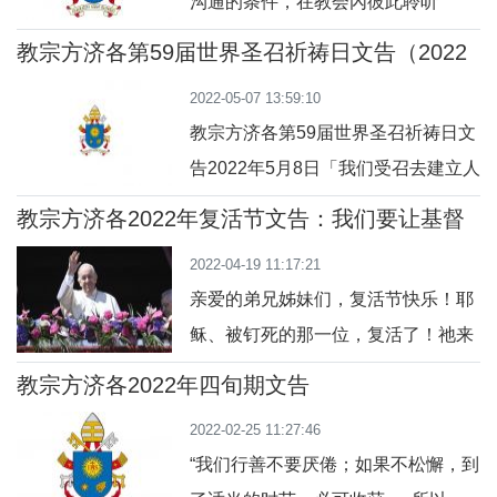
沟通的条件，在教会內彼此聆听
教宗方济各第59届世界圣召祈祷日文告（2022
年5月8日）
2022-05-07 13:59:10
教宗方济各第59届世界圣召祈祷日文
告2022年5月8日「我们受召去建立人
类大家庭」亲爱的弟兄姊妹们：在这
教宗方济各2022年复活节文告：我们要让基督
些日子里，正当战争及弱肉强食的寒
的和平得胜！
2022-04-19 11:17:21
风仍然吹拂着，非黑即白的现象又屡
亲爱的弟兄姊妹们，复活节快乐！耶
见不鲜，而我们作为教会，已开启了
稣、被钉死的那一位，复活了！祂来
共议性的历程：意识到同道偕行的迫
到哀悼祂的人中间──他们门户都关
切性，并藉此一同培养出聆听、参与
教宗方济各2022年四旬期文告
著，充满恐惧和焦虑。耶稣来到他们
和分享的文化特色。我们要与所有的
2022-02-25 11:27:46
中间对他们说：「愿你们平安!」（若
善心男女作出
“我们行善不要厌倦；如果不松懈，到
二十19）。祂把手脚和肋膀的创伤指