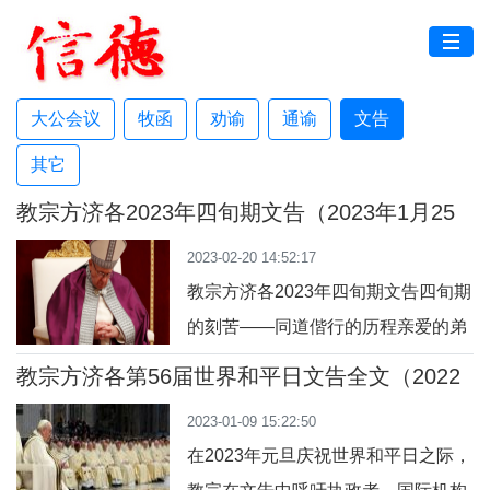
大公会议
牧函
劝谕
通谕
文告
其它
教宗方济各2023年四旬期文告（2023年1月25
日）
2023-02-20 14:52:17
教宗方济各2023年四旬期文告四旬期
的刻苦——同道偕行的历程亲爱的弟
兄姊妹们：玛窦、马尔谷和路加三部
教宗方济各第56届世界和平日文告全文（2022
福音都不约而同地叙述了耶稣显圣容
年12月8日）
2023-01-09 15:22:50
的故事。从福音的记载，我们看到耶
在2023年元旦庆祝世界和平日之际，
稣因为门徒对祂不了解所产生的反