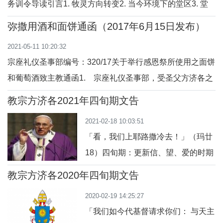
务训令导读引言1. 牧灵方向转变2. 当今环境下的堂区3. 堂
祖父、祖母，这也是祂今天要对你重
区在今日的价值4. 福传使命作为更新的指导原则5. 「团体中
复的话。在这第一届世界祖父母及长
弥撒用酒和面饼通函（2017年6月15日发布）
一个有如大家庭的团体」： 包容、福传和关注穷人的堂
者日，「我同你们天天在一起」也是
2021-05-11 10:20:32
区6. 从人的转变到架构的转变7. 堂区及教区其它内部重新划
我作为罗马主
宗座礼仪圣事部编号：320/17关于举行感恩祭所使用之面饼
分7a. 如何设
和葡萄酒致主教通函1. 宗座礼仪圣事部，受圣父方济各之
委托，致函给各教区主教（以及法律上与之同等者），为提
教宗方济各2021年四旬期文告
醒诸位，首要应为举行主的晚餐（参：路 22:8, 13）妥善提
2021-02-18 10:03:51
供所需要的一切。主教是天主奥秘的首要分施者，在托付给
「看，我们上耶路撒冷去！」（玛廿
他们的教会中，也是整个礼仪生
18）四旬期：更新信、望、爱的时期
亲爱的弟兄姊妹们：耶稣向门徒宣告
教宗方济各2020年四旬期文告
祂的受难、死亡和复活，为完成天父
2020-02-19 14:25:27
对祂的旨意，祂便藉此显示给门徒知
「我们如今代基督请求你们： 与天主
道，祂使命中最深刻的意义，并且召