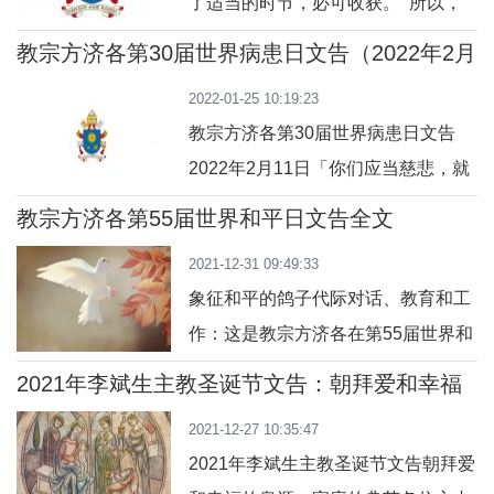
了适当的时节，必可收获。 所以，
给他们看：那不是鬼魂，那就是祂，
我们一有机会，就应向众人行
是同一个耶稣──死在十字架上和被埋
教宗方济各第30届世界病患日文告（2022年2月
善。”（迦六 9~10）亲爱的弟兄姊妹
11日）
葬的耶稣。在那些不相信的门徒的眼
2022-01-25 10:19:23
们：四旬期引领我们走向耶稣基督圣
前，祂再次
教宗方济各第30届世界病患日文告
死与复活的逾越奥迹，这也是我们个
2022年2月11日「你们应当慈悲，就
人及团体都得以更新的良机。在
像你们的父那样慈悲。」（路六36）
2022 年的四旬期，我们可以默想圣
教宗方济各第55届世界和平日文告全文
爱德路上与受苦者并肩同行 亲爱的弟
保禄宗徒对迦拉达人的规劝：「我们
2021-12-31 09:49:33
兄姊妹们：30年前，教宗圣若望保禄
行善不要厌
象征和平的鸽子代际对话、教育和工
二世设立了「世界病患日」，为了鼓
作：这是教宗方济各在第55届世界和
励天主子民、天主教医疗机构和公民
平日文告中提出的缔造持久和平的三
社会，多多关注病患和医护人员的需
2021年李斌生主教圣诞节文告：朝拜爱和幸福
条途径。本届世界和平日于2022年元
的泉源：家庭的典范
要。感谢天主！过去这些年来的努
2021-12-27 10:35:47
月1日举行，教宗期勉人人参与和平
力，在世界各
2021年李斌生主教圣诞节文告朝拜爱
的建设工程，同心协力铺平「和平之