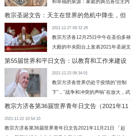
和幸福的泉源：家庭的典范各位主内
路」。代际对话意味着老少彼此聆
的兄弟姊妹：普天同庆的圣诞节，为
听，秉持责任感维护我们共同的家
教宗圣诞文告：天主在世界的危机中降生，但
世界带来普照世界的真光。毫无疑
希望更强而有力
园，好能把家园代代相传。教育的一
2021-12-27 09:32:28
问，「圣言就是普照世人的真光，正
大要点在于减少军事
教宗方济各12月25日中午在圣伯多禄
进入世界，且留在世界上。」（1）
大殿的中央阳台上发表2021年圣诞文
普世教会在2021年世界主教会议中以
告，并降福罗马城和全世界。他在文
「聆听与对话」来展开一系列的咨
第55届世界和平日文告：以教育和工作来建设
告中强调，「 天主圣言取了肉躯，是
和平
询，为更新教会进行一段灵性分辨的
2021-12-23 09:34:01
为了要与我们对话」。祂来到世界
路程，也是一段教会
教宗方济各世界仍处于疫情的"控制
上，为我们指明「相遇和对话的道
下"，"战争和冲突的声响"在放大，武
路」。以下是教宗方济各2021年圣诞
器的生产也比"冷战"时期增加，气候
文告全文：亲爱的弟兄姊妹们，圣诞
教宗方济各第36届世界青年日文告（2021年11
变化、饥饿和饥渴的现象更加严重，
月21日）
快乐！创造世界万物、赋予人类历史
2021-11-22 10:54:10
但仍可建立"持久的和平"。这是教宗
及人生旅途意义的
教宗方济各第36届世界青年日文告2021年11月21日 「起
方济各在第55届世界和平日文告中为