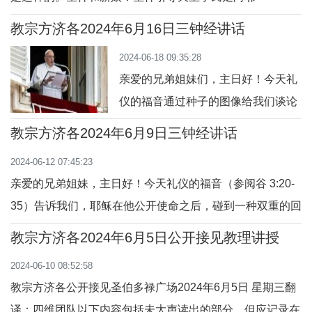
稣 —— 我们的希望（3）：“所有圣经都由天主所默
教宗方济各2024年6月16日三钟经讲话
感。”——透过天主的言语知晓天主的爱。亲爱的兄弟姐妹
2024-06-18 09:35:28
们，早上好，欢迎大家!让我们继续关于圣神的教理讲授，
亲爱的兄弟姐妹们，主日好！今天礼
圣神引领教会走向我们希望的基督。祂是向导。上
仪的福音通过种子的图像给我们谈论
天主的国（参阅谷 4:26-34）。耶稣
教宗方济各2024年6月9日三钟经讲话
多次使用这种相似性（参阅玛 13：1-
2024-06-12 07:45:23
23；谷 4:1-20；路 8:4-15）。今天他
亲爱的兄弟姐妹，主日好！今天礼仪的福音（参阅谷 3:20-
邀请我们来特别反省一种重要的与种
35）告诉我们，耶稣在他公开使命之后，碰到一种双重的回
子图像相关的态度。这种态度就是充
应：就是他的亲戚担心和害怕他有点疯了，宗教当局谴责他
满信心的等待。事实上，在播种事务
教宗方济各2024年6月5日公开接见教理讲授
是由邪魔推动的。事实上，耶稣曾向人们宣讲，也用圣神的
中，农民尽管撒最好的足够多的种
2024-06-10 08:52:58
能力治愈病人。正是圣神给了他神性的自由，即能去爱，无
子，他也先准
教宗方济各公开接见圣伯多禄广场2024年6月5日 星期三翻
度地又无条件地服务。我们花点时间来默观耶
译：四维团队以下内容包括未大声读出的部分，但应记录在