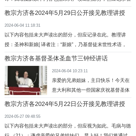
此。圣神和新娘：圣神引导天主子民走向耶稣——我们的希
教宗方济各2024年5月29日公开接见教理讲授
望（2）“风随意向哪里吹”：哪里有天主圣神，哪里就有自
2024-06-04 11:18:31
由亲爱的兄弟姐妹们，早上好！在今天的教理讲授中，我想
以下内容包括未大声读出的部分，但应记录在此。教理讲
和你们一起反省圣经中对“圣神”的称呼。我
授：圣神和新娘[ 译者注：“新娘”，乃基督徒末世性术语，
指“教会。”]：圣神引导天主子民走向耶稣 ——— 我们的希
教宗方济各基督圣体圣血节三钟经讲话
望 （1）:天主的神运行在水面上亲爱的弟兄姊妹们，早上
2024-06-04 10:23:11
好！今天，藉由这次教理讲授，我们开始主题为“圣神与新
亲爱的兄弟姐妹，主日快乐！今天在
娘”的系列反省，——新娘就是教会， “圣
意大利和其他一些国家庆祝基督圣体
圣血节。礼仪的福音显示了最后晚餐
教宗方济各2024年5月22日公开接见教理讲授
（参阅谷 14:12-26）。期间上主完成
2024-05-27 09:48:55
了一项交付的行动，实际上，是他自
以下内容包括未大声读出的部分，但应视为如此。毛病与德
己在给门徒们奉献掰开的饼和酒，就
行 （21）：谦虚亲爱的兄弟姐妹们，早上好！我们将通过