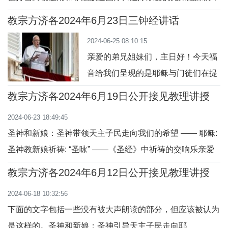
早上好！我听不见你们！今天是联合国大会于1987年设立
教宗方济各2024年6月23日三钟经讲话
的禁止药物滥用和非法贩运国际日。今年的主题是“据确凿
2024-06-25 08:10:15
无疑:未雨绸缪”。圣若望保禄二世申明，“药物滥用使涉及的
亲爱的弟兄姐妹们，主日好！今天福
每个团体都变得贫穷。它削弱了人类的力量和
音给我们呈现的是耶稣与门徒们在提
庇黎雅海的船上。突然一场强烈的风
教宗方济各2024年6月19日公开接见教理讲授
暴来了，船有倾覆的危险。耶稣那时
2024-06-23 18:49:45
还睡着，他醒来，叱责了风，一切都
圣神和新娘：圣神带领天主子民走向我们的希望 —— 耶稣:
平静了（参阅谷 4:35-41）。但事实
圣神教新娘祈祷: “圣咏” ——《圣经》中祈祷的交响乐亲爱
上不是耶稣醒了，而是他惊醒了门
的兄弟姊妹们，早上好！为了准备下一个禧年，我要求
徒！门徒们是那么惊惧，以致于惊
教宗方济各2024年6月12日公开接见教理讲授
2024年的热心敬礼成为“祈祷的盛大‘交响乐’”[1]。在今天的
醒。前一天晚上，耶稣亲自给门徒们
2024-06-18 10:32:56
教理讲授中，我想回顾一下，教会已经拥有了的由圣神谱写
说乘船渡海。他们
下面的文字包括一些没有被大声朗读的部分，但应该被认为
的祈祷交响曲，它就是《圣
是这样的。圣神和新娘：圣神引导天主子民走向耶