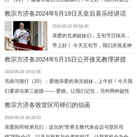
是他为整个人类和世界的生命而作的
看一种既非七枢徳也非超性德行、但为基督徒生活基础的德
自我奉献。在耶稣掰开面饼的行动
教宗方济各2024年5月19日天皇后喜乐经讲话
行来结束本系列的教理讲授：这德行就是谦虚。它是最致命
中，有一个福音所要强调的重要幅
2024-05-22 09:56:00
的罪恶 —— 傲慢 —— 的死敌。骄傲和自大使人心膨胀，使
度。他强调说：“
亲爱的兄弟姐妹们，五旬节日快乐，
我们看起来超过我本有
早上好！ 今天五旬节，我们庆祝圣神
降临到玛利亚和宗徒们身上。在礼仪
教宗方济各2024年5月15日公开接见教理讲授
的福音中耶稣谈论圣神，说他教导我
2024-05-20 10:02:56
们“他所听到的一切”（参阅若
毛病与德行（20）：爱德亲爱的弟兄姐妹，上午好！今天我
16:13）。但这指的是什么意思呢？
们要讲论第三超德 —— 爱德。让我们记住，另外两种超性
圣神听到了什么？他给我们谈论什么
德行是信德和望德。今天我们将讲论第三种超性德行，爱
呢？他用表达奇妙感觉的话给我们谈
教宗方济各致堂区司铎们的信函
德。这是我们有关德行的整个教理讲授课程的顶峰。一提到
论，例如感情、感激、信任、慈悲。
2024-05-15 16:18:23
爱德，心胸和思维便立即开阔，它让我们想起圣保禄宗徒在
这些让我们
亲爱的司铎弟兄们：这次的“世界主教代表会议与堂区司
《格林多前书》中说过的那些启迪人心的话
铎”国际会议，以及与所有与会者的对话，让我有机会为全