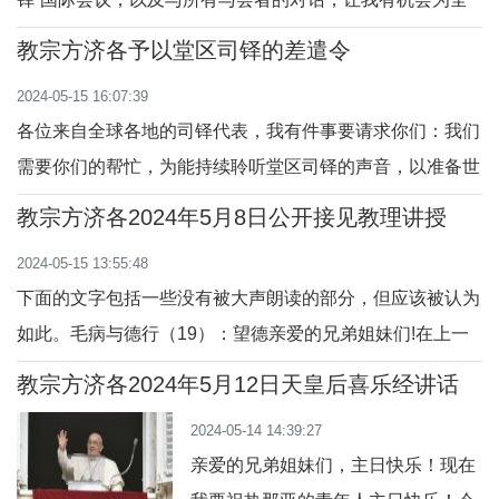
球所有的堂区司铎祈祷。我满怀真挚的情感向大家致意。倘
教宗方济各予以堂区司铎的差遣令
若没有你们的委身和牧灵服务，教会便无法前行。这话的意
2024-05-15 16:07:39
思如此明显，听来平凡无奇，但却再真实不过了。因此，首
各位来自全球各地的司铎代表，我有件事要请求你们：我们
先我愿意对你们每天慷慨的服务，在各式各样的
需要你们的帮忙，为能持续聆听堂区司铎的声音，以准备世
界主教代表会议大会的第二会期。本次的会议非常重要，但
教宗方济各2024年5月8日公开接见教理讲授
还不够：如果我们想要让更多的
2024-05-15 13:55:48
下面的文字包括一些没有被大声朗读的部分，但应该被认为
如此。毛病与德行（19）：望德亲爱的兄弟姐妹们!在上一
次的教理讲授中，我们开始反思超性德行。有三个:信德、
教宗方济各2024年5月12日天皇后喜乐经讲话
望德、爱德。上次，我们反思了信德。现在轮到望德
2024-05-14 14:39:27
了。“望德是超性的德行，借此望德我们期盼天国和永生，
亲爱的兄弟姐妹们，主日快乐！现在
视之为我们的幸福；我们所信靠的是基督的许诺，所依