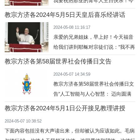
我要祝热那亚的青年人主日快乐！今
天在意大利和其他国家庆祝耶稣升天
教宗方济各2024年5月5日天皇后喜乐经讲话
节。弥撒的福音肯定在耶稣给宗徒们
2024-05-08 11:16:17
交代任务让他们继续他的工作后，“就
亲爱的兄弟姐妹，早上好！今天福音
被接升天，坐在天主的右边”（谷
给我们讲到耶稣对宗徒们说：“我不再
16:19）。福音这样说：“他被接升
称你们为仆人，而是朋友”（参阅若
天，坐在天主的右边”。耶稣回归天父
教宗方济各第58届世界社会传播日文告
15:15）。这是什么意思呢？在圣经
给我们显示，他不是离开我们，而是
2024-05-07 14:34:59
中天主的“仆人”是特殊的人物，他交
犹如一位我
教宗方济各第58届世界社会传播日文
托给他们重要的事情，例如梅瑟（参
告“人工智能与人心智慧： 迈向圆满
阅出 14:31）、达味圣王（参阅撒下
人性的传播”亲爱的弟兄姊妹们！我在
7:8）、先知厄里亚（参阅列上
教宗方济各2024年5月1日公开接见教理讲授
2024年《世界和平日文告》中提及的
18:36），最后到童贞玛利亚（参阅
2024-05-07 10:38:52
人工智能系统的发展，彻底影响了信
路 1:38）。天
下面内容包括没有大声读出来，但却被认为应该如此。毛病
息界和传播界，也因而影响了社会生