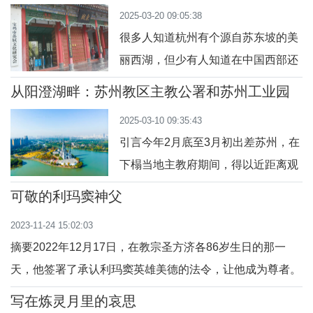
教座堂
了五大宗教的教职人员到会发言。五
2025-03-20 09:05:38
的天主教会发展很快。我们相信这与
大宗教的
很多人知道杭州有个源自苏东坡的美
这位圣人的代祷密不可分。一、圣金
丽西湖，但少有人知道在中国西部还
大建的生平历史及对他的虔诚庆典
有一个源自苏东坡的美丽东湖，更鲜
（一）韩国天主教教会简介天主教首
从阳澄湖畔：苏州教区主教公署和苏州工业园
有人知道在东湖南岸的湖畔还有一座
区天主堂看古今苏州教会
次传入韩国是在18世纪后期，比印
2025-03-10 09:35:43
美丽的天主教堂。近日有机会到陕西
度、中国、菲律宾
引言今年2月底至3月初出差苏州，在
宝鸡市凤翔区出差，得以发现这座位
下榻当地主教府期间，得以近距离观
于东湖湖畔的美丽教堂，并有机会多
察其现代化建筑群“苏州教区主教公署
点了解了关中地区历史悠久的凤翔教
可敬的利玛窦神父
暨苏州工业园区天主堂”，翻阅当地教
区主教座堂。今谨与大家分享。小知
2023-11-24 15:02:03
会的简史，更多关注、挖掘苏州教区
识 &nb
摘要2022年12月17日，在教宗圣方济各86岁生日的那一
的历史。在徐宏根主教和教区秘书长
天，他签署了承认利玛窦英雄美德的法令，让他成为尊者。
薛建刚神父的协助下，顺便参观了当
这让我有机会分享我从利玛窦的人生中得到的一些见解。大
地教会仅存的4座中西合璧的老教堂
写在炼灵月里的哀思