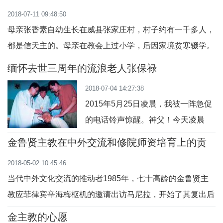
所观察和认识的一位中国年轻基督
一天是闲着的，我的印象中她总是在
2018-07-11 09:48:50
忙碌的工作。
母亲张香素自幼生长在威县张家庄村，村子约有一千多人，
都是信天主的。母亲在教会上过小学，后因家境贫寒辍学。
虽然这样，信德却永存心中。
缅怀去世三周年的流浪老人张保禄
2018-07-04 14:27:38
2015年5月25日凌晨，我被一阵急促
的电话铃声惊醒。神父！今天凌晨
3：50分，保禄走了！为他祈祷吧！
金鲁贤主教在中外交流和修院师资培育上的贡
进德老年之家的院长王花蕊修女在话
献
2018-05-02 10:45:46
筒那一
当代中外文化交流的推动者1985年，七十高龄的金鲁贤主
教应菲律宾辛海梅枢机的邀请出访马尼拉，开始了其复出后
的第一次海外出访。2003年10月
金主教的心愿