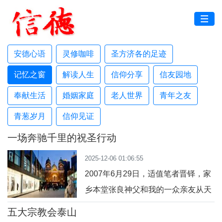
安德心语
灵修咖啡
圣方济各的足迹
记忆之窗
解读人生
信仰分享
信友园地
奉献生活
婚姻家庭
老人世界
青年之友
青葱岁月
信仰见证
一场奔驰千里的祝圣行动
2025-12-06 01:06:55
2007年6月29日，适值笔者晋铎，家
乡本堂张良神父和我的一众亲友从天
津来到辽宁参加祝圣典礼。典礼结
五大宗教会泰山
束，张神父私下嘱咐笔者：“你在沈阳