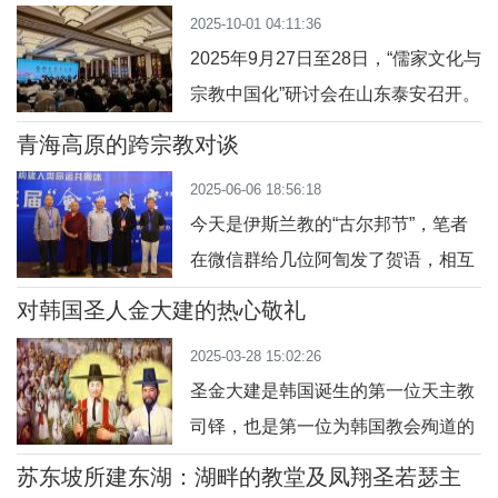
2025-10-01 04:11:36
修院当老师，要做好天津、辽宁两个
2025年9月27日至28日，“儒家文化与
教区的联系工作，我们以后可能会麻
宗教中国化”研讨会在山东泰安召开。
烦到主教……”2007年6月29日辽宁抚
五大宗教（天主教、基督教、佛教、
顺，我（右）和我妈（中）、张良神
青海高原的跨宗教对谈
道教、伊斯兰教）的教内人士，山东
父（左）。说什么就来什么，我很快
2025-06-06 18:56:18
省委统战部、山东省民宗委的相关负
就接到任务。
今天是伊斯兰教的“古尔邦节”，笔者
责人士，以及各地学界人士共襄盛
在微信群给几位阿訇发了贺语，相互
会。参会专家学者分别来自北京大
问候一番。这几位阿訇都是去年夏天
学、山东大学、南京大学、中国人民
对韩国圣人金大建的热心敬礼
在青海高原结识的朋友。2024年7
大学、山东理工大学、齐鲁工业大
2025-03-28 15:02:26
月，青海省伊斯兰教协会在海拔2261
学、湖北大学、安
圣金大建是韩国诞生的第一位天主教
米的省会西宁市，主办了第三届“会通
司铎，也是第一位为韩国教会殉道的
讲堂”。与之前两届“会通讲堂”只有社
韩国圣人。殉道者的血是教会种子。
会学者发言不同，这次会议特别邀请
苏东坡所建东湖：湖畔的教堂及凤翔圣若瑟主
韩国教会的历史虽然很短，但是韩国