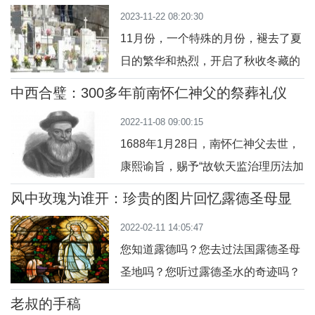
约三十年前，我在法国加入耶稣会时，对利玛窦的故事还很
及数个现代化新堂。2018年5月5日，
2023-11-22 08:20:30
不熟悉。现在，我在中国生活了大约20年，利玛窦已经成为
苏州教区敬
11月份，一个特殊的月份，褪去了夏
我的一个真正的灵感，就像在他死后四个世纪的今
日的繁华和热烈，开启了秋收冬藏的
模式。此时的空气里透着寒意，阳光
中西合璧：300多年前南怀仁神父的祭葬礼仪
总是很羞涩，树叶的绿色不再鲜活，
2022-11-08 09:00:15
成群结队地被风吹落，仿佛一道时间
1688年1月28日，南怀仁神父去世，
的分界线，像告别，也似开启，云淡
康熙谕旨，赐予“故钦天监治理历法加
风瑟，天高悠远，像是能容下我们足
工部右侍郎南怀仁祭葬。谥勤敏。”南
够多的思绪和情感！农历的十月初
风中玫瑰为谁开：珍贵的图片回忆露德圣母显
怀仁去世后，由康熙皇帝给予的谥
现
一，是我们中国的寒衣节，每每总是
2022-02-11 14:05:47
号“勤敏”不难看出，康熙对南怀仁神
在阳历的十一月
您知道露德吗？您去过法国露德圣母
父不慕名利，勤谨治历，任劳任怨的
圣地吗？您听过露德圣水的奇迹吗？
品格极为赞许，特别准许南怀仁享
这些都源自一个山洞和圣母发显给一
有“祭葬”的规格。这个“祭葬”究竟什么
老叔的手稿