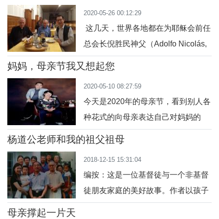
岁。按照中国人的传统，虚岁九十高
了毕生的勤劳和努力，向一代又一代
2020-05-26 00:12:29
寿去世，应当白事红办了。白事红
人诠释了“奉
这几天，世界各地都在为耶稣会前任
办，也叫“喜丧”，意思是丧事并不悲
总会长倪胜民神父（Adolfo Nicolás,
悲切切，大家都为死者得享天年而感
S.J.）祈祷。倪神父在日本去世后，
恩高兴。我为刘老师感恩天主，也感
妈妈，母亲节我又想起您
因疫情原因，其追思礼仪和葬礼只能
恩天主让我结识刘老师。我在圣召培
2020-05-10 08:27:59
简单举行。倪铎在辞职的前一年，笔
育阶段，受到四
今天是2020年的母亲节，看到别人各
者曾和这位耶稣会长上有过两次简短
种花式的向母亲表达自己对妈妈的
会面，得到过他的鼓励和美好祝福。
爱，我也好想给我的妈妈道一句“妈
如今回忆起来，记忆犹新，历历在
杨道公老师和我的祖父祖母
妈，母亲节快乐！”每个人对自己经过
目。那是2015年10中旬，笔者路过耶
2018-12-15 15:31:04
的8月1日都有自己的印象与影响，但
稣
编按：这是一位基督徒与一个非基督
在我的人生来讲，这是一个伴随一生
徒朋友家庭的美好故事。作者以孩子
的苦难与悲伤的日子，因为这一天我
的单纯的眼光，把自己从幼年到少年
没有了妈妈！妈妈一生五十余年没有
母亲撑起一片天