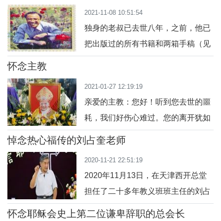
个乡村少女的故事，这个乡村少女就
样子呢？据当时在葬礼现场的洪若翰
2021-11-08 10:51:54
是日后被封为圣女的伯尔纳德。今天
神父记
独身的老叔已去世八年，之前，他已
适逢露德圣母纪念日，愿藉几幅图画
把出版过的所有书籍和两箱手稿（见
带您作一次心灵的朝圣之旅。1858年
图）留给了我，如今，每当我翻阅收
2月11日，寒冬中一个极为阴冷的日
怀念主教
藏的那些手稿时，总是涌上一股激
子，在法国西南一个偏远的小镇——
2021-01-27 12:19:19
情。老叔还是习惯用繁体汉字写稿，
露德，贫苦多病
亲爱的主教：您好！听到您去世的噩
直行方格中的每一个字，都凝结着他
耗，我们好伤心难过。您的离开犹如
对神职和传统文化的忠爱。他生活在
晴天辟雷、当头重击，您慈祥面容，
海外大半生，熟悉很多国家的语言文
悼念热心福传的刘占奎老师
猛然浮现在我的眼前，就像从来没有
字，在台北天主教总教区时，还被台
2020-11-21 22:51:19
离开过我们一样！您慈祥的面容、亲
湾印钞厂邀请去
2020年11月13日，在天津西开总堂
切的话语，让人感到总是那么真切，
担任了二十多年教义班班主任的刘占
贴心，语重心长。在我们西北地方教
奎（伯多禄）老师安息主怀，享年89
会深长而厚重的历史长河中，您用尽
怀念耶稣会史上第二位谦卑辞职的总会长