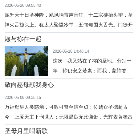
2026-05-26 09:55:40
忧伤，放下恐惧与彷徨，信靠主的光芒。 纵然前路风浪，
赋升天十日圣神降，飓风响雷声音狂。十二宗徒抬头望，圣
内心仍有安详，主的平安常驻，胜过
神火舌旋头上。犹太人聚撒冷堂，五旬却围火舌光。门徒开
门冲人墙，各族乡语耳旁响。伯铎勇敢高声讲，十字架上恩
愿与祢在一起
宠淌。原因你们应回想，天主之子钉上方。耶稣回归父右
2026-05-18 14:48:14
旁，圣神光照教会旺。 吕培森主教•若望2026年5月24
这次，我又站在了祢的圣地。分别一
日 《降临瞻礼有思》逐句品鉴点评作家：
年，祢仍安之若素；而我，蒙祢眷
顾，也安然履新。非第一次的怦然心
敬向慈母献我身心
动！今次是归家，安妥宁和的一颗
2026-05-09 09:35:15
心。安放在哪里，都不如在祢的目
万福母皇人类慈亲，可敬可奇至洁至贞；位越众圣德超古
下，祢的指间。我们依旧履行圣责，
今，上爱天主下悯世人；无限温良无比谦逊，光辉表著极富
踏着山石阶，在新风里，在祢曾受过
宽仁；偕主救世爱火如焚，常赐福宠翼护群伦；今在天国仍
的苦难中一一祈祷跪拜！膝盖稳触大
圣母月里唱新歌
怜凡尘，常常挂念频频施恩；屡次显现皆彰慈悯，呼唤子民