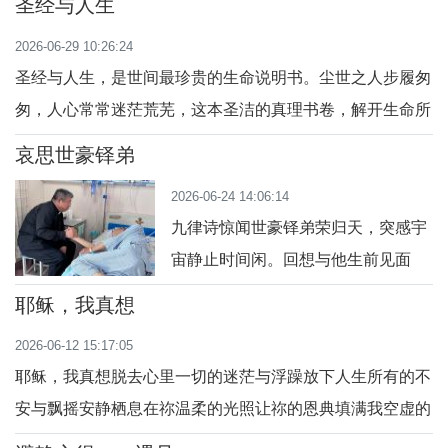
圣经与人生
基圣教延。保禄扬道驰万国，丹心传信历千艰。殉身罗马昭
2026-06-29 10:26:24
真义，佑我信众永奉虔。 七言八句，信仰感悟时逢六月念
圣经与人生，是世间最珍贵的生命说明书。尘世之人步履匆
先贤，二圣英名万古传。渔者伯铎承
匆，人心常常迷茫荒芜，这本圣洁的真理书卷，解开生命所
有隐秘谜底，以永恒不变的道，为漂泊的灵魂照亮前行路
哀思世豪铎弟
途。 圣经与人生，是天赐恩典铺展开的生命归途。我们本
2026-06-24 14:06:14
就带着软弱，常被俗世纷扰紧紧束缚，句句圣言皆是美好救
九律诗惊闻世豪铎弟荣归天，突感宇
赎，抚平心底积攒的苦楚，让迷失的人生脱
宙静止时间闲。回想与他生前见面
间，音容笑貌倔强讨人欢。司铎生涯
耶稣，我真想
侍主真奉献，福传牧灵教区洒血汗。
2026-06-12 15:17:05
一生严己宽人信德坚，无怨无悔跟随
耶稣，我真想脱去心里一切的迷茫与浮躁放下人生所有的不
耶稣甘。病痛之间我去医院探，不能
安与飘摇安静栖息在祢温柔的光照让祢的恩典填满我空虚的
说话心愿写题板。病痛折磨心内无杂
怀抱不再被世俗风浪随意打扰单单仰望祢，以赤诚倚靠 耶