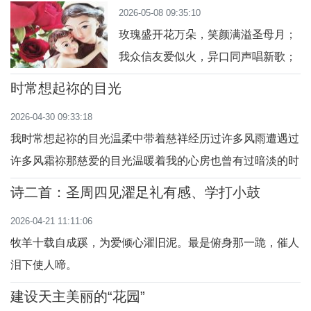
地，山风掀拂头发，这一刻多么神
2026-05-08 09:35:10
速离迷津；痛悔往愆奋勉上进，加强祈祷克己苦身；任劳任
圣！可以与祢紧紧相依
玫瑰盛开花万朵，笑颜满溢圣母月；
怨甘承艰困，补赎前罪以慰圣心；知恩报爱尽力
我众信友爱似火，异口同声唱新歌；
经歌琅琅飞宝座，天上慈母必欣悦；
时常想起祢的目光
敬恳代祷求恩赦，惠赐普世享安和；
2026-04-30 09:33:18
短暂旅途诱惑多，美丑善恶互交错；
我时常想起祢的目光温柔中带着慈祥经历过许多风雨遭遇过
恒求圣母扶我弱，常用圣训警醒我；
许多风霜祢那慈爱的目光温暖着我的心房也曾有过暗淡的时
虚荣伪乐早看破，淡泊名利善用物；
光也曾有过迷茫和彷徨因为有祢在我生命里引领着我不会迷
邪妄之事俱弃绝，竭力效法主基督；
诗二首：圣周四见濯足礼有感、学打小鼓
失方向我永远要跟随祢的脚步把祢的圣爱传向四方 我时常
圣母言行是楷模，卑污不弃罪人托；
2026-04-21 11:11:06
想起祢的目光期待中带着忧伤走过许多弯路经历了人世的沧
牧羊十载自成蹊，为爱倾心濯旧泥。最是俯身那一跪，催人
桑祢期待的目光鼓舞着我勇敢坚强也曾遭
泪下使人啼。
建设天主美丽的“花园”