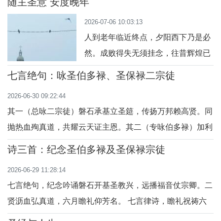
随主圣意 安度晚年
爱，灵苗丰蔚。三十六十千百实，善功敬献吾主帝。愿此
2026-07-06 10:03:13
生、作沃土良畴，承天惠。释义简注：1. 律诗完整涵盖四种
人到老年临近终点，夕阳西下乃是必
土地的比喻，紧扣福音撒种的启示，劝人洁净内
然。成败得失无须挂念，往昔辉煌已
成云烟。举步艰难行动迟缓，力微体
七言绝句：咏圣伯多禄、圣保禄二宗徒
弱难御风寒。稍有疾患胸闷气喘，稍
2026-06-30 09:22:44
有劳累腰疼腿酸。耳目口舌机能衰
其一（总咏二宗徒）磐石承基立圣筵，传扬万邦赖高贤。同
减，手脚迟钝不听使唤。老化境遇谁
抛热血殉真道，共耀云天证主恩。其二（专咏伯多禄）加利
也难免，正确面对仍要乐观。千万不
湖畔蒙主呼，一语明心识圣躯。磐石开教天门掌，仰奉耶稣
要长吁短叹，随主圣意安度晚年。彻
诗三首：纪念圣伯多禄及圣保禄宗徒
永不渝。其三（专咏圣保禄）昔随石矢迫门徒，大马途前遇
底看透旅途短暂，尘世福乐不再贪
2026-06-29 11:28:14
圣躯。遍历尘寰宣救恩，一腔忠勇渡群愚。其四（简咏节
恋。眼前住所无非
七言绝句，纪念吟诵磐石开基圣教兴，远播福音仗宗卿。二
庆）双宗同庆六月天，一钉一剑殉贞坚。千秋广
贤沥血弘真道，六月瞻礼仰芳名。 七言律诗，瞻礼祝祷六
月欣逢二圣筵，宗徒双柱立云天。伯铎承主牧群羊，磐石奠