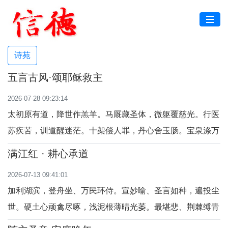
诗苑
五言古风·颂耶稣救主
2026-07-28 09:23:14
太初原有道，降世作羔羊。马厩藏圣体，微躯覆慈光。行医
苏疾苦，训道醒迷茫。十架偿人罪，丹心舍玉肠。宝泉涤万
垢，恩典漫八荒。千秋称颂主，万古仰君王。
满江红 · 耕心承道
2026-07-13 09:41:01
加利湖滨，登舟坐、万民环侍。宣妙喻、圣言如种，遍投尘
世。硬土心顽禽尽啄，浅泥根薄晴光萎。最堪悲、荆棘缚青
苗，繁华累。心田净，私欲弃；勤祈祷，尘思退。待深耕信