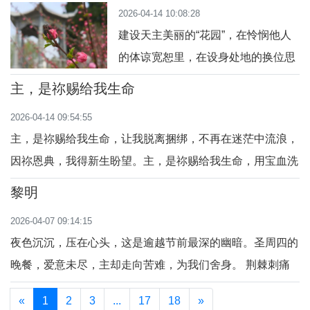
2026-04-14 10:08:28
建设天主美丽的“花园”，在怜悯他人
的体谅宽恕里，在设身处地的换位思
考里，在耐心地等待中，在宁静地倾
主，是祢赐给我生命
听里，在懂得的放手允许里，在谦和
2026-04-14 09:54:55
友善的话语里，在亲切的探望中，在
主，是祢赐给我生命，让我脱离捆绑，不再在迷茫中流浪，
包容宽厚的生活中，在爱护他人的点
因祢恩典，我得新生盼望。主，是祢赐给我生命，用宝血洗
点滴滴里，在虔诚的圣事和祈祷中。
净我所有罪愆，从前我满身亏欠彷徨，如今靠祢，心灵得享
只管播种，不问收获，让天主做工。
黎明
安康。主，是祢赐给我生命，把我放在祢爱的胸膛，无论风
2026-04-07 09:14:15
雨多大路多长，祢的慈爱永远在我身旁。主，是祢赐给我生
夜色沉沉，压在心头，这是逾越节前最深的幽暗。圣周四的
命，为我点亮前行的星光，前路再难也不慌张
晚餐，爱意未尽，主却走向苦难，为我们舍身。 荆棘刺痛
头颅，铁钉穿透手掌，圣周五的十字架，扛起世间所有过
«
1
2
3
...
17
18
»
犯。祂流尽宝血，洗净我们一生罪愆，一句“完成了”，黑暗