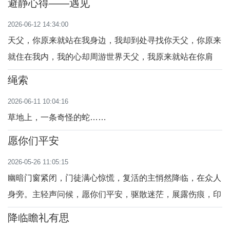
念，请我为他意愿感主怜。与其见面
避静心得——遇见
稣，我真想放下我与生俱来的固执与骄傲放下我自作聪明的
交流虽有限，噩耗乍听绞痛吾心肝。
2026-06-12 14:34:00
计划与目标将我的生命完全交在祢手中让祢的旨意带领我每
虽不舍得已是地
天父，你原来就站在我身边，我却到处寻找你天父，你原来
一步路迢迢无论前路是晴是雨、是低是高
就住在我内，我的心却周游世界天父，我原来就站在你肩
上，却不知道依赖天父，你原来的慈颜我却视而不见天父，
绳索
最终还是你先看到我的可怜我的需要，主动向我伸出你的
2026-06-11 10:04:16
手，亲爱的天父，你的主动让我感受你的伟大，看到你的慈
草地上，一条奇怪的蛇……
颜。天父，是你撤去了我们之间的帐幕，我看到了
愿你们平安
2026-05-26 11:05:15
幽暗门窗紧闭，门徒满心惊慌，复活的主悄然降临，在众人
身旁。主轻声问候，愿你们平安，驱散迷茫，展露伤痕，印
证爱不曾离场。 主再次赐下平安，差遣我们去往四方，吹
降临瞻礼有思
气赐下圣神，浇灌心灵的力量。带着宽恕与温柔，洗净世间