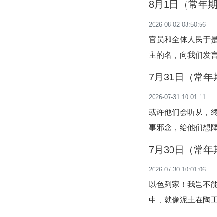
8月1日（常年
28:1-17）两位
2026-08-02 08:50:56
的消息”，究竟谁在
官员和全体人民于
主的名，向我们发言。
动机，却常通过冠冕
7月31日（常
以理解，然而“司祭
2026-07-31 10:01:11
教团体内“职业人员
或许他们会听从，
事邪念，给他们想降
叫先知去传达祂全
7月30日（常
对呼唤人悔改更新
2026-07-30 10:01:06
告。天主对人爱的奇
以色列家！我岂不
中，就像泥土在陶工
相比，人毫无可夸