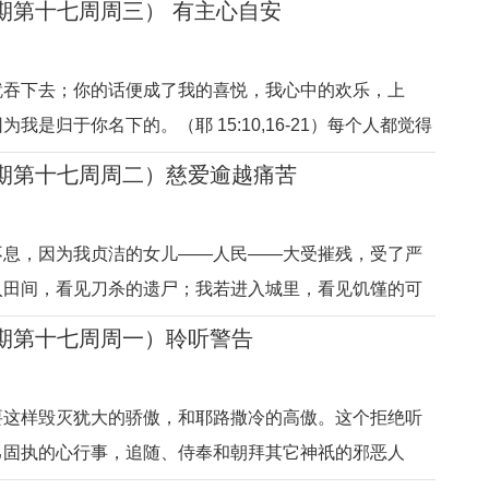
年期第十七周周三） 有主心自安
和机遇等差异，我们常有不少“为什么”？人生的许多“为
到合适的答案。人
就吞下去；你的话便成了我的喜悦，我心中的欢乐，上
我是归于你名下的。（耶 15:10,16-21）每个人都觉得
了痛苦，然而，最大的痛苦却是离开天主（神）、陷入罪
年期第十七周周二）慈爱逾越痛苦
的医生和哲学家都在努力地减轻人的痛苦、治愈人的病
，回到天主前，人的生命
不息，因为我贞洁的女儿——人民——大受摧残，受了严
入田间，看见刀杀的遗尸；我若进入城里，看见饥馑的可
祭们也流亡到他们素不相识的地方。（耶 14:17-22）
年期第十七周周一）聆听警告
，看到人民所遭受的苦痛：信仰被篡改，先知和司祭流落
缺失；罪恶是生命的病
要这样毁灭犹大的骄傲，和耶路撒冷的高傲。这个拒绝听
己固执的心行事，追随、侍奉和朝拜其它神祇的邪恶人
处的带子一样。（耶13:1-11）天主邀请耶肋米亚先知用