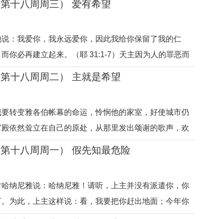
期第十八周周三） 爱有希望
我要做他们的天主；他们要做我的人民。创造万有的天主，
建立盟约，甘愿
她说：我爱你，我永远爱你，因此我给你保留了我的仁
而你必再建立起来。（耶 31:1-7）天主因为人的罪恶而
不会抛弃人。只有做了父母，有了教养孩子的经历，才能
期第十八周周二） 主就是希望
的爱。父母的爱，是忘我与牺牲的爱，是完全为了孩子的
历史时期，通过先知向各
我要转变雅各伯帐幕的命运，怜悯他的家室，好使城市仍
宫殿依然耸立在自己的原处，从那里发出颂谢的歌声，欢
-2,12-15,18-22）人的罪恶必然会招致惩罚。罪恶是伤人
期第十八周周一） 假先知最危险
，也伤害他人。然而，天主绝不会抛弃自己盟约的人民，
新并重建人心。犹太
对哈纳尼雅说：哈纳尼雅！请听，上主并没有派遣你，你
言。为此，上主这样说：看，我要把你赶出地面；今年你
了背叛上主的话。哈纳尼雅先知就死在那年七月。（耶