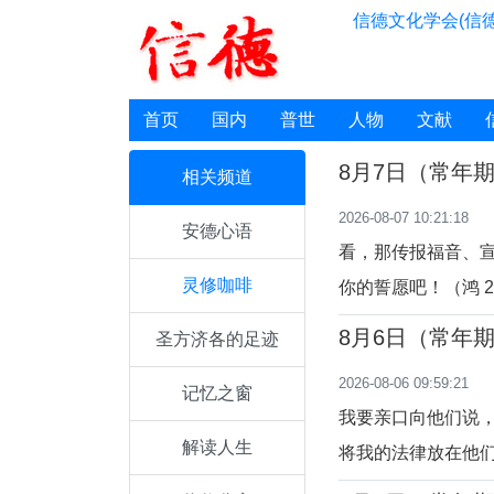
信德文化学会(信德
首页
国内
普世
人物
文献
8月7日（常年
相关频道
2026-08-07 10:21:18
安德心语
看，那传报福音、
灵修咖啡
你的誓愿吧！（鸿 2:
主的救恩，预言了
8月6日（常年
圣方济各的足迹
自己的国家。信仰
2026-08-06 09:59:21
主内，尽责前行。
记忆之窗
我要亲口向他们说
解读人生
将我的法律放在他
们要作我的人民。（耶