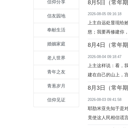
8月5日（常年
信仰分享
有人订立“新约”：
2026-08-05 09:16:18
信友园地
竟与自己的受造物
上主自远处显现给
奉献生活
慈；我要再修建你，
惩罚人，但却永远
婚姻家庭
8月4日（常年
稍许明白天主对人
2026-08-04 09:18:47
老人世界
爱。天主在不同的
上主这样说：看，
青年之友
建在自己的山上，
乐的呼声。（耶30:1
青葱岁月
8月3日（常年
的瘟疫，伤害自己
2026-08-03 09:41:58
信仰见证
必以怜悯和宽恕更
耶肋米亚先知于是
竟使这人民相信谎
必要死，因为你说