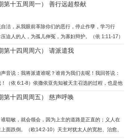
年期第十五周周一） 善行远超祭献
依靠武力的强大帝国都灭亡了，信靠天主的犹太人却依然
。犹太人也常常
该自洁，从我眼前革除你们的恶行，停止作孽，学习行
压迫人的人，为孤儿伸冤，为寡妇辩护。（依 1:11-17）
派遣不同的先知圣贤引导人远离罪恶、开始行善。心善纯
年期第十四周周六） 请派遣我
天主的呼唤，持守圣道，敬天爱人。持守正义、践行善德
之人，他们生活在跟随
的声音说：我将派遣谁呢？谁肯为我们去呢！我回答说：
！（依 6:1-8）依撒依亚先知被天主召选的过程，也是他
是人生的新旅程。天主对人的爱，正体现在即使是神圣的
年期第十四周周五） 慈声呼唤
会，祂也以邀请的方式、商量的态度，让人最终做出自由
化了依撒依亚之后，
；谁聪敏，就会领会，因为上主的道路是正直的；义人在
上面跌倒。（欧14:2-10）天主对犹太人的宽恕、治愈、