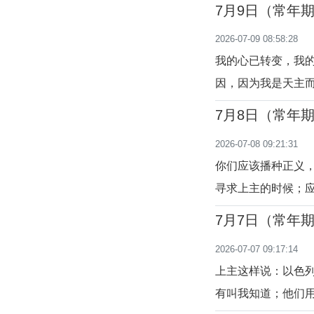
疼爱和降福，是对
7月9日（常年
叛、拜偶像和舍亲
2026-07-09 08:58:28
爱的盟约。通过历
我的心已转变，我
因，因为我是天主
（欧 11:1,3-
7月8日（常年
地照顾，他们却离
2026-07-08 09:21:31
们却破坏爱的盟约
你们应该播种正义
寻求上主的时候；应寻
12）犹太人将天主
7月7日（常年
忘乎所以，离开天
2026-07-07 09:17:14
的愚昧选择。我们
上主这样说：以色
有叫我知道；他们用