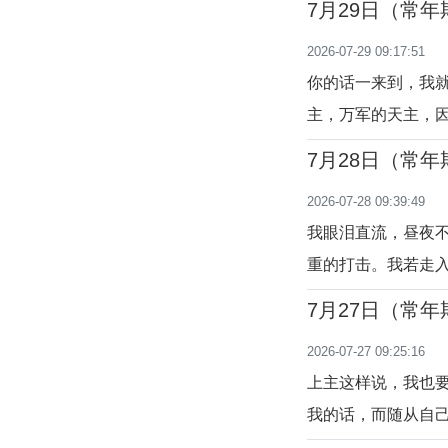
7月29日（常
康、智力、出生环境
2026-07-29 09:17:51
什么”，其实很难找
你的话一来到，我
主，万军的天主，因为
自己的生活中充满
7月28日（常
恶之中。许多善良
2026-07-28 09:39:49
患。只有返本归源
我眼泪直流，昼夜
重的打击。我若走
怖惨状；就连先知和司
7月27日（常
先知从天主的视角
2026-07-27 09:25:16
他乡。痛苦是爱的
上主这样说，我也
我的话，而随从自
民，必要如这毫无用