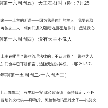
年期第十六周周五） 天主在召叫（附：7月25
，表达了天主对以色列人的爱，以及他们选择离开天主而
局。天主与犹太人签订了
归来——上主的断语——因为我是你们的主人，我要选取
，每族选二人，领你们进入熙雍“在那里给你们一些随我心
智牧养你们。”（耶 3:14-17）天主对自己的子民永远
年期第十六周周四） 没有天主不像人
，即使他们犯罪作恶、走上邪道。天主对人的爱，表现在
，天主依然用尊重
：上主在哪里？那些管理法律的，不认识我了；那些为人
们也奉巴耳讲预言，追随无能的神祇。（耶 2:1-3,7-
主派遣先知，以天主的眼光看待并呼唤个人、团体和民族。在世
（常年期第十五周周二-十六周周三）
，或许是成功和富有的人生，然而在天主眼中，却常是误
！人们总以为困难和
第十五周周二） 有主就平安 你必须审慎，保持镇定，不必
冒烟的火把头──即勒斤、阿兰和勒玛里雅之子──的怒火
1-9）在两股强敌入侵时，君王和人民都恐惧不安，天主却派