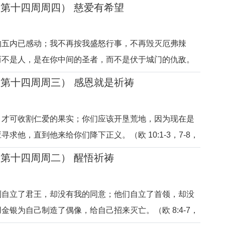
所有人的示范，也是每个人的缩影。对于他们的不忠、反
期第十四周周四） 慈爱有希望
投人，天主虽难过愤怒，但却没有抛弃他们，也没有废除
代的先知和圣贤们呼唤
的五内已感动；我不再按我盛怒行事，不再毁灭厄弗辣
而不是人，是在你中间的圣者，而不是伏于城门的仇敌。
4,8-9）天主好像痛苦的慈亲，为孩子倾注了全部的爱，细心入微
期第十四周周三） 感恩就是祈祷
开父母，去向他人跪拜磕头！以色列人被天主所厚爱，他
，四处朝拜虚假的偶像
，才可收割仁爱的果实；你们应该开垦荒地，因为现在是
求他，直到他来给你们降下正义。（欧 10:1-3，7-8，
的降福当做自己的能力，将主的保佑当做自己的强大……
期第十四周周二） 醒悟祈祷
主！没有了天主，痛苦和惩罚就成了自然的结果，也是人
在困难时祈求天主，
列自立了君王，却没有我的同意；他们自立了首领，却没
金银为自己制造了偶像，给自己招来灭亡。（欧 8:4-7，