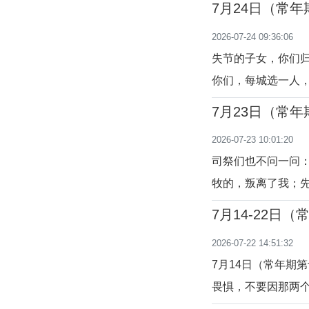
7月24日（常
非常形象化的方式
日）
2026-07-24 09:36:06
过上腐烂生活的结
失节的子女，你们
你们，每城选一人
意的牧者，以智能和明
7月23日（常
充满着信任与慈爱
2026-07-23 10:01:20
即使他们成了罪人
司祭们也不问一问
牧的，叛离了我；先知
8,12-13）天
7月14-22日
人和时代潮流看来
2026-07-22 14:51:32
入歧途、不务正业
7月14日（常年期
畏惧，不要因那两个
而胆怯。（依 7: