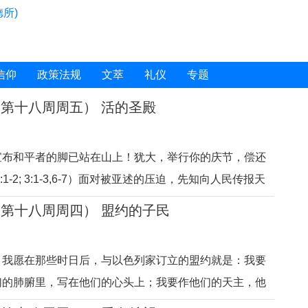
所)
信仰
政策法规
文萃
礼仪
专题
期第十八周周五） 活的圣殿
宣布和平者的脚已站在山上！犹大，举行你的庆节，偿还
1-2; 3:1-3,6-7）面对被亚述的压迫，先知向人民传报天
亚述的灭亡。先知爱天主的信仰使命，自然就爱人民，爱
期第十八周周四） 盟约的子民
天主的人，不只是在每一个境遇中充满希望，而且是在天
社会、家庭和周围的
，我愿在那些时日后，与以色列家订立的盟约就是：我要
们的肺腑里，写在他们的心头上；我要作他们的天主，他
 31:31-34）天主遵守与犹太人订立的“旧约”，要与所