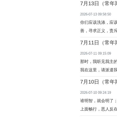
7月13日（常
遣先知安慰众人。
2026-07-13 09:58:50
存在，虽小而精强
你们应该洗涤，应
善，寻求正义，责斥
天主在每个时代都
7月11日（常
朴的人，都听到了
2026-07-11 09:15:09
的人，已经是有福
那时，我听见我主
我在这里，请派遣我
先知使命的开始，
7月10日（常
使命、提升人的机
2026-07-10 09:24:19
的选择。天主在净
谁明智，就会明了
上面畅行，恶人反在