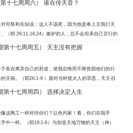
期第十七周周六） 谁在传天音？
公开自称“先知”的人，一人宣讲“和平的消息”，一人宣讲“危险
传报“天主的声
是对司祭和先知说：这人不该死，因为他是奉上主我们天
（耶 26:11-16,24）嫉妒的人，总不会坦承自己言行的
堂皇的理由打击“嫉妒的对象”。一般人的污蔑陷害，尚可
年期第十七周周五） 天主没有把握
和先知”企图通过“官员和人群”打击先知，却让人惊愕！宗
”的邪
终于各自离弃自己的邪道，使我后悔而不降曾因他们的行
的灾祸。（耶26:1-9 ）面对当时犹太人的罪恶，天主召
部的话，一句也不可减少。天主是全能全知的，然而，面
年期第十七周周四） 选择决定人生
，好像天主却没有把握，不知道人会不会接受先知的劝
妙，就在于赐给了人“
能像这陶工一样对待你们？以色列家！看，你们在我手
手中一样。（耶18:1-6）与创造天地万物的天主（神）
之处，是天主按照祂的意愿造生了人。面对人的性别、健