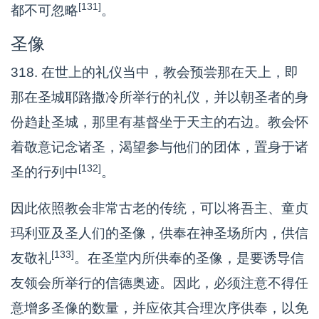
[131]
都不可忽略
。
圣像
318. 在世上的礼仪当中，教会预尝那在天上，即
那在圣城耶路撒冷所举行的礼仪，并以朝圣者的身
份趋赴圣城，那里有基督坐于天主的右边。教会怀
着敬意记念诸圣，渴望参与他们的团体，置身于诸
[132]
圣的行列中
。
因此依照教会非常古老的传统，可以将吾主、童贞
玛利亚及圣人们的圣像，供奉在神圣场所内，供信
[133]
友敬礼
。在圣堂内所供奉的圣像，是要诱导信
友领会所举行的信德奥迹。因此，必须注意不得任
意增多圣像的数量，并应依其合理次序供奉，以免