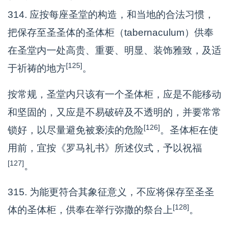
314. 应按每座圣堂的构造，和当地的合法习惯，
把保存至圣圣体的圣体柜（tabernaculum）供奉
在圣堂内一处高贵、重要、明显、装饰雅致，及适
[125]
于祈祷的地方
。
按常规，圣堂内只该有一个圣体柜，应是不能移动
和坚固的，又应是不易破碎及不透明的，并要常常
[126]
锁好，以尽量避免被亵渎的危险
。圣体柜在使
用前，宜按《罗马礼书》所述仪式，予以祝福
[127]
。
315. 为能更符合其象征意义，不应将保存至圣圣
[128]
体的圣体柜，供奉在举行弥撒的祭台上
。