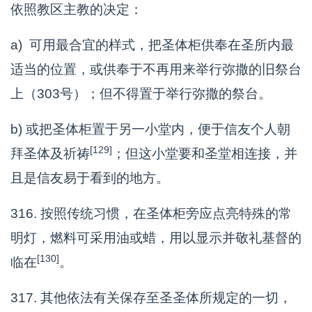
依照教区主教的决定：
a) 可用最合宜的样式，把圣体柜供奉在圣所内最
适当的位置，或供奉于不再用来举行弥撒的旧祭台
上（303号）；但不得置于举行弥撒的祭台。
b) 或把圣体柜置于另一小堂内，便于信友个人朝
[129]
拜圣体及祈祷
；但这小堂要和圣堂相连接，并
且是信友易于看到的地方。
316. 按照传统习惯，在圣体柜旁应点亮特殊的常
明灯，燃料可采用油或蜡，用以显示并敬礼基督的
[130]
临在
。
317. 其他依法有关保存至圣圣体所规定的一切，