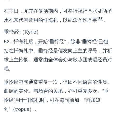
在主日，尤其在复活期内，可举行祝福圣水及洒圣
[56]
水礼来代替常用的忏悔礼，以纪念圣洗圣事
。
垂怜经（Kyrie）
52. 忏悔礼后，开始“垂怜经”，除非“垂怜经”已包
括在忏悔礼中。垂怜经是信友向上主的呼号，并祈
求上主怜悯，通常由全体会众与歌咏团或唱经员对
唱。
垂怜经每句通常重复一次，但因不同语言的性质、
曲调的美化、与场合的关系，亦可重复多次。“垂
怜经”用于忏悔礼时，可在每句前加一“附加短
句”（tropus）。