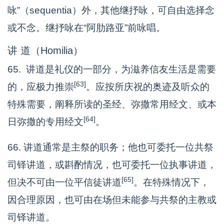
咏”（sequentia）外，其他继抒咏，可自由选择念
或不念。继抒咏在“阿肋路亚”前咏唱。
讲 道（Homilia）
65. 讲道是礼仪的一部分，为滋养信友生活是需要
[63]
的，应极力推崇
。应按所庆祝的奥迹及听众的
特殊需要，阐释所读的圣经、弥撒常用经文、或本
[64]
日弥撒的专用经文
。
66. 讲道通常是主祭的职务；他也可委托一位共祭
司铎讲道，或斟酌情况，也可委托一位执事讲道，
[65]
但决不可由一位平信徒讲道
。在特殊情况下，
因合理原因，也可由在场但未能参与共祭的主教或
司铎讲道。