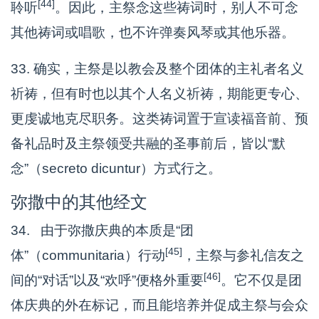
[44]
聆听
。因此，主祭念这些祷词时，别人不可念
其他祷词或唱歌，也不许弹奏风琴或其他乐器。
33. 确实，主祭是以教会及整个团体的主礼者名义
祈祷，但有时也以其个人名义祈祷，期能更专心、
更虔诚地克尽职务。这类祷词置于宣读福音前、预
备礼品时及主祭领受共融的圣事前后，皆以“默
念”（secreto dicuntur）方式行之。
弥撒中的其他经文
34. 由于弥撒庆典的本质是“团
[45]
体”（communitaria）行动
，主祭与参礼信友之
[46]
间的“对话”以及“欢呼”便格外重要
。它不仅是团
体庆典的外在标记，而且能培养并促成主祭与会众