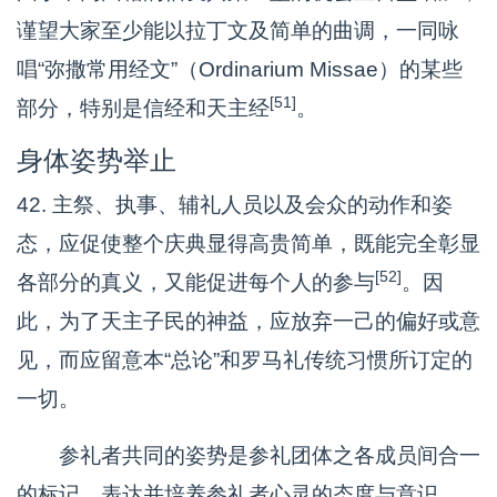
谨望大家至少能以拉丁文及简单的曲调，一同咏
唱“弥撒常用经文”（Ordinarium Missae）的某些
[51]
部分，特别是信经和天主经
。
身体姿势举止
42. 主祭、执事、辅礼人员以及会众的动作和姿
态，应促使整个庆典显得高贵简单，既能完全彰显
[52]
各部分的真义，又能促进每个人的参与
。因
此，为了天主子民的神益，应放弃一己的偏好或意
见，而应留意本“总论”和罗马礼传统习惯所订定的
一切。
参礼者共同的姿势是参礼团体之各成员间合一
的标记，表达并培养参礼者心灵的态度与意识。