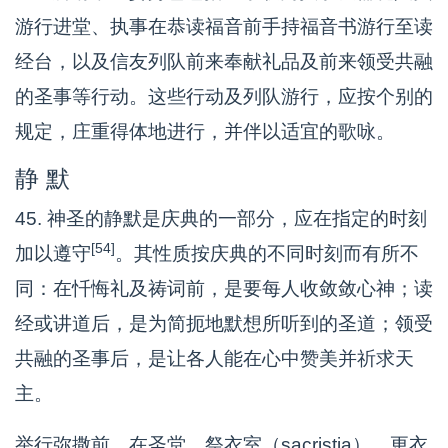
游行进堂、执事在恭读福音前手持福音书游行至读
经台，以及信友列队前来奉献礼品及前来领受共融
的圣事等行动。这些行动及列队游行，应按个别的
规定，庄重得体地进行，并伴以适宜的歌咏。
静 默
45. 神圣的静默是庆典的一部分，应在指定的时刻
[54]
加以遵守
。其性质按庆典的不同时刻而有所不
同：在忏悔礼及祷词前，是要每人收敛敛心神；读
经或讲道后，是为简扼地默想所听到的圣道；领受
共融的圣事后，是让各人能在心中赞美并祈求天
主。
举行弥撒前，在圣堂、祭衣室（sacristia）、更衣