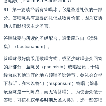
答唱咏（Psalmus responsorius）
61. 第一篇读经后有答唱咏，它是圣道礼仪的一部
分。答唱咏具有重要的礼仪及牧灵价值，因为它协
助人们默想天主之圣言。
答唱咏要与所读的圣经配合，通常应取自《读经
集》（Lectionarium）。
答唱咏最好能采用歌唱方式，或至少咏唱会众回答
的那部分。圣咏员（psalmista）或唱经员，于读
经台或其他适宜的地方领唱圣咏诗节，参礼会众坐
下恭听，亦常以答句（responsum）答唱（除非
该圣咏是一气呵成，而无需答唱）。为使会众便于
答唱，可按礼仪年各时期及圣人类别，选一些答唱