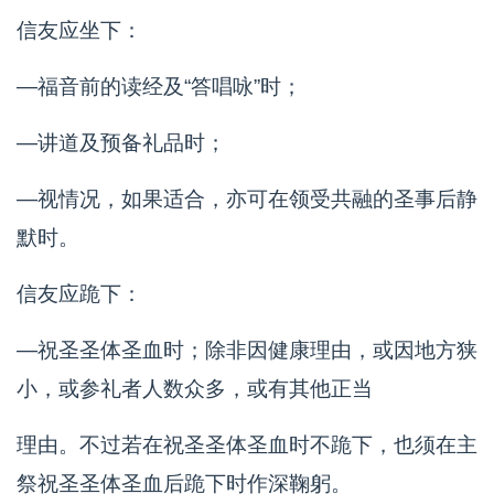
信友应坐下：
—福音前的读经及“答唱咏”时；
—讲道及预备礼品时；
—视情况，如果适合，亦可在领受共融的圣事后静
默时。
信友应跪下：
—祝圣圣体圣血时；除非因健康理由，或因地方狭
小，或参礼者人数众多，或有其他正当
理由。不过若在祝圣圣体圣血时不跪下，也须在主
祭祝圣圣体圣血后跪下时作深鞠躬。