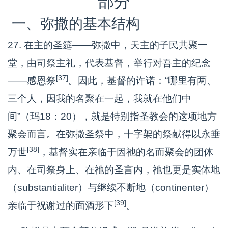
部分
一、弥撒的基本结构
27. 在主的圣筵——弥撒中，天主的子民共聚一
堂，由司祭主礼，代表基督，举行对吾主的纪念
[37]
——感恩祭
。因此，基督的许诺：“哪里有两、
三个人，因我的名聚在一起，我就在他们中
间”（玛18：20），就是特别指圣教会的这项地方
聚会而言。在弥撒圣祭中，十字架的祭献得以永垂
[38]
万世
，基督实在亲临于因祂的名而聚会的团体
内、在司祭身上、在祂的圣言内，祂也更是实体地
（substantialiter）与继续不断地（continenter）
[39]
亲临于祝谢过的面酒形下
。