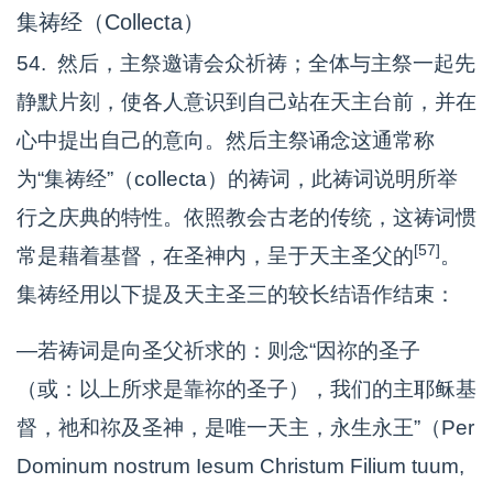
集祷经（Collecta）
54. 然后，主祭邀请会众祈祷；全体与主祭一起先
静默片刻，使各人意识到自己站在天主台前，并在
心中提出自己的意向。然后主祭诵念这通常称
为“集祷经”（collecta）的祷词，此祷词说明所举
行之庆典的特性。依照教会古老的传统，这祷词惯
[57]
常是藉着基督，在圣神内，呈于天主圣父的
。
集祷经用以下提及天主圣三的较长结语作结束：
—若祷词是向圣父祈求的：则念“因祢的圣子
（或：以上所求是靠祢的圣子），我们的主耶稣基
督，祂和祢及圣神，是唯一天主，永生永王”（Per
Dominum nostrum Iesum Christum Filium tuum,