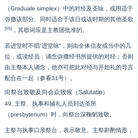
（Graduale simplex）中的对经及圣咏，或用适于
弥撒该部分、同时适合于该日或该时期的其他圣歌
[55]
，其歌词应是主教团批准的。
若进堂时不唱“进堂咏”，则由全体信友或当中的几
位，或读经员，诵念弥撒经书所提供的对经；否则
由主祭本人诵念，他亦可把此对经与开始礼的导言
配合在一起（参看31号）。
向祭台致敬及向会众致候（Salutatio）
49. 主祭、执事和辅礼人员到达圣所
（presbyterium）时，向祭台深鞠躬致敬。
主祭与执事口亲祭台，表示敬意。主祭斟酌情形，