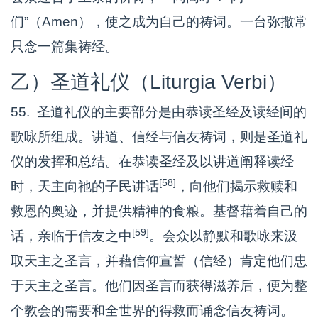
们”（Amen），使之成为自己的祷词。一台弥撒常
只念一篇集祷经。
乙）圣道礼仪（Liturgia Verbi）
55. 圣道礼仪的主要部分是由恭读圣经及读经间的
歌咏所组成。讲道、信经与信友祷词，则是圣道礼
仪的发挥和总结。在恭读圣经及以讲道阐释读经
[58]
时，天主向祂的子民讲话
，向他们揭示救赎和
救恩的奥迹，并提供精神的食粮。基督藉着自己的
[59]
话，亲临于信友之中
。会众以静默和歌咏来汲
取天主之圣言，并藉信仰宣誓（信经）肯定他们忠
于天主之圣言。他们因圣言而获得滋养后，便为整
个教会的需要和全世界的得救而诵念信友祷词。