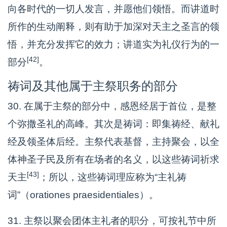
向各时代的一切人发言，并愿他们领悟。而讲道时
所作的生动阐释，则有助于加深对天主之圣言的领
悟，并充分发挥它的效力；讲道实为礼仪行为的一
[42]
部分
。
祷词及其他属于主祭职务的部分
30. 在属于主祭的部分中，感恩经居于首位，是整
个弥撒圣礼的高峰。其次是祷词：即集祷经、献礼
经及领圣体后经。主祭代表基督，主持聚会，以全
体神圣子民及所有在场者的名义，以这些祷词祈求
[43]
天主
；所以，这些祷词理应称为“主礼祷
词”（orationes praesidentiales）。
31. 主祭以聚会团体主礼者的职分，可按礼节中所