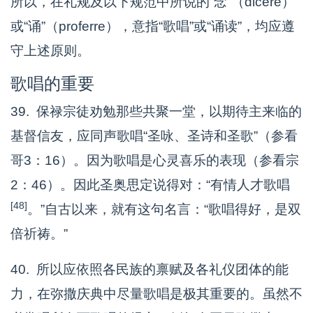
所以，在礼规及以下规范中所说的“念”（dicere）
或“诵”（proferre），意指“歌唱”或“诵读”，均应遵
守上述原则。
歌唱的重要
39. 保禄宗徒劝勉那些共聚一堂，以期待主来临的
基督信友，应同声歌唱“圣咏、圣诗和圣歌”（参看
哥3：16）。因为歌唱是心灵喜乐的表现（参看宗
2：46）。因此圣奥思定说得对：“有情人才歌唱
[48]
。”自古以来，就有这句名言：“歌唱得好，是双
倍祈祷。”
40. 所以应依照各民族的禀赋及各礼仪团体的能
力，在弥撒庆典中尽量歌唱是极其重要的。虽然不