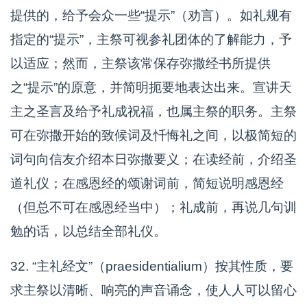
提供的，给予会众一些“提示”（劝言）。如礼规有
指定的“提示”，主祭可视参礼团体的了解能力，予
以适应；然而，主祭该常保存弥撒经书所提供
之“提示”的原意，并简明扼要地表达出来。宣讲天
主之圣言及给予礼成祝福，也属主祭的职务。主祭
可在弥撒开始的致候词及忏悔礼之间，以极简短的
词句向信友介绍本日弥撒要义；在读经前，介绍圣
道礼仪；在感恩经的颂谢词前，简短说明感恩经
（但总不可在感恩经当中）；礼成前，再说几句训
勉的话，以总结全部礼仪。
32. “主礼经文”（praesidentialium）按其性质，要
求主祭以清晰、响亮的声音诵念，使人人可以留心