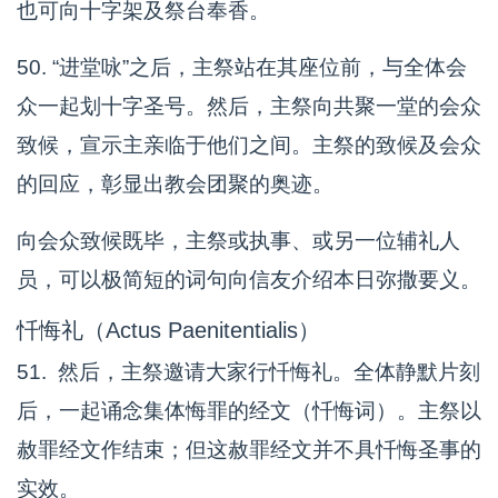
也可向十字架及祭台奉香。
50. “进堂咏”之后，主祭站在其座位前，与全体会
众一起划十字圣号。然后，主祭向共聚一堂的会众
致候，宣示主亲临于他们之间。主祭的致候及会众
的回应，彰显出教会团聚的奥迹。
向会众致候既毕，主祭或执事、或另一位辅礼人
员，可以极简短的词句向信友介绍本日弥撒要义。
忏悔礼（Actus Paenitentialis）
51. 然后，主祭邀请大家行忏悔礼。全体静默片刻
后，一起诵念集体悔罪的经文（忏悔词）。主祭以
赦罪经文作结束；但这赦罪经文并不具忏悔圣事的
实效。