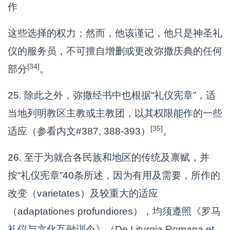
作
这些选择的权力；然而，他该谨记，他只是神圣礼
仪的服务员，不可擅自增删或更改弥撒庆典的任何
[34]
部分
。
25. 除此之外，弥撒经书中也根据“礼仪宪章”，适
当地列明教区主教或主教团，以其权限能作的一些
[35]
适应（参看内文#387, 388-393）
。
26. 至于为就合各民族和地区的传统及禀赋，并
按“礼仪宪章”40条所述，因为有用及需要，所作的
改变（varietates）及较重大的适应
（adaptationes profundiores），均须遵照《罗马
礼仪与文化互融训令》（De Liturgia Romana et